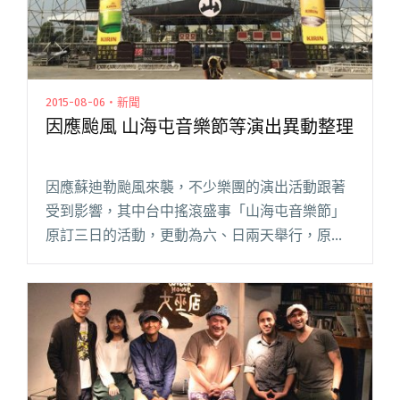
2015-08-06・新聞
因應颱風 山海屯音樂節等演出異動整理
因應蘇迪勒颱風來襲，不少樂團的演出活動跟著
受到影響，其中台中搖滾盛事「山海屯音樂節」
原訂三日的活動，更動為六、日兩天舉行，原定
周五的演出者將調整至周末上場，受邀的外國演
出者將照常演出，但是演出時間將有所調整，演
出時間表更新確認後，將立即在粉閱讀全文 "因
應颱風 山海屯音樂節等演出異動整理"