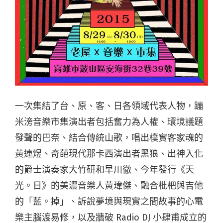
一次集結了台、原、客、日各領域代表人物，蹦
米滂音樂市集演出者包括奮力為人權、環境議題
發聲的巴奈、結合傳統山歌，唱出樸實客家魂的
黃連煜、奇葩現代那卡西演出者黑狼、出神入化
的爵士演奏家大竹研和早川徹、今年發行《天
光。日》的美濃音樂人黃瑋傑、融合枇杷與吉他
的「藍。掉」、訴說夢境與現實之間故事的心電
樂主腦渡易修，以及牆破 Radio DJ 小肆甫成立的