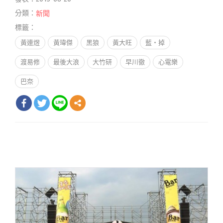
分類：
新聞
標籤：
黃連煜
黃瑋傑
黑狼
黃大旺
藍‧掉
渡易修
最後大浪
大竹研
早川徹
心電樂
巴奈