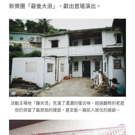
新樂團「最後大浪」，獻出首場演出。
活動主場地「蹦米滂」充滿了濃濃的復古味，經過翻修的老屋
但仍保留了最原始的樣貌，甚至能一窺前人居住的痕跡。