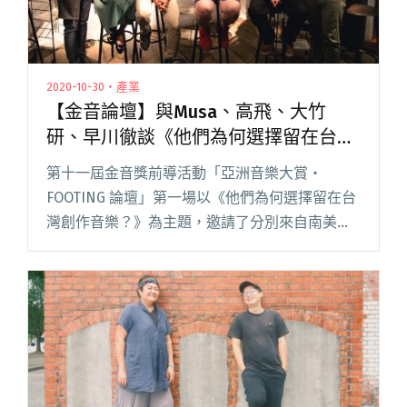
2020-10-30・產業
【金音論壇】與Musa、高飛、大竹
研、早川徹談《他們為何選擇留在台灣
創作音樂？》
第十一屆金音獎前導活動「亞洲音樂大賞・
FOOTING 論壇」第一場以《他們為何選擇留在台
灣創作音樂？》為主題，邀請了分別來自南美、
日本的四位音樂人：Musa、高飛、大竹研和早川
徹擔任與談人，他們從樂手身份進入台灣音樂場
景，陸續與Leo王、阿閱讀全文 "【金音論壇】與
Musa、高飛、大竹研、早川徹談《他們為何選擇
留在台灣創作音樂？》"