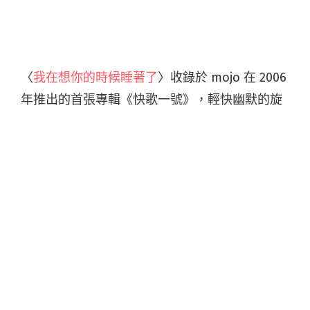
〈
我在想你的時候睡著了
〉收錄於 mojo 在 2006
年推出的首張專輯《快歌一號》，輕快幽默的旋
律與歌詞，經由主唱國璽極具情感渲染力的鼻音
唱腔，緩緩道出在愛情裡委曲求全的小男人心
聲，不僅廣受歌迷喜愛，也曾被多位歌手，如周
渝民、劉若英等人改編重新翻唱過。在今年國璽
也拿回到脫拉庫新專輯《賀爾蒙先生》重新演
繹，同時還一口氣釋出了由知名 DJ 林哲儀所領軍
的 80KIDZ 所混音的版本。
有著充滿著磁性的迷人煙嗓子的黃小楨，雖然自