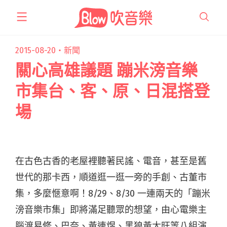
跳
至
主
要
2015-08-20・
新聞
內
關心高雄議題 蹦米滂音樂
容
市集台、客、原、日混搭登
場
在古色古香的老屋裡聽著民謠、電音，甚至是舊
世代的那卡西，順道逛一逛一旁的手創、古董市
集，多麼愜意啊！8/29、8/30 一連兩天的「蹦米
滂音樂市集」即將滿足聽眾的想望，由心電樂主
腦渡易修、巴奈、黃連煜、黑狼黃大旺等八組演