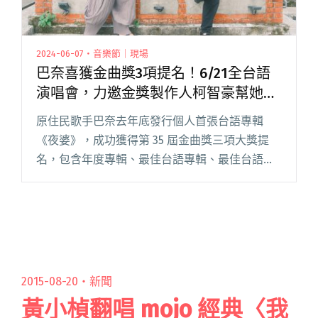
2024-06-07・音樂節｜現場
巴奈喜獲金曲獎3項提名！6/21全台語
演唱會，力邀金獎製作人柯智豪幫她
「彈吉他」
原住民歌手巴奈去年底發行個人首張台語專輯
《夜婆》，成功獲得第 35 屆金曲獎三項大獎提
名，包含年度專輯、最佳台語專輯、最佳台語女
歌手，巴奈開心表示：「能用母語錄製一張專
輯，對我來說算是實現心中的夢想，現在還順利
前進金曲獎，真的很感謝評審一路閱讀全文 "巴
奈喜獲金曲獎3項提名！6/21全台語演唱會，力邀
金獎製作人柯智豪幫她「彈吉他」"
2015-08-20・
新聞
黃小楨翻唱 mojo 經典〈我