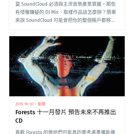
當 SoundCloud 必須與主流音樂產業靠攏，那些
有侵權嫌疑的 DJ Mix、取樣作品該怎麼辦？簡單
來說 SoundCloud 可能會把你的整個帳戶都移
除。 訊息來源來自 Digital Music News 報導，又
一位 SoundC閱讀全文 "SoundCloud 也要 Hold
The Door？DJ Mix 作品若有侵權恐遭移除"
2015-10-07・新聞
Forests 十一月發片 預告未來不再推出
CD
喜歡 Forests 的樂迷們可能真的要考慮準備能播