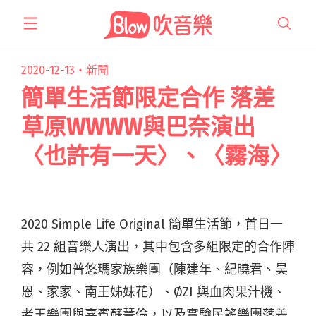
跳
至
主
要
2020-12-13・
新聞
內
簡單生活節限定合作 落差
容
草原WWWW與巴奈演出
〈也許有一天〉、〈霧海〉
2020 Simple Life Original 簡單生活節，首日一
共 22 組音樂人演出，其中包含多組限定的合作陣
容，例如普悠瑪家族樂團（陳建年、紀曉君、昊
恩、家家、南王姊妹花）、ØZI 與血肉果汁機、
老王樂團與嘉賓蘇慧倫，以及實驗民謠樂團落差