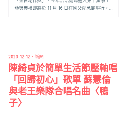
「金音創作獎」，今年浩浩蕩蕩邁入第十屆啦！
頒獎典禮即將於 11 月 16 日在國父紀念館舉行，
作為前導活動，本週（11/11~17）將陸續在台北數
間代表性的 live house 展開「第二屆亞洲閱讀全
文 "熊仔饒舌感言、蛋堡帶媽媽上台⋯⋯回顧十
年金音獎典禮的精彩時刻"
2020-12-12・
新聞
陳綺貞於簡單生活節壓軸唱
「回歸初心」歌單 蘇慧倫
與老王樂隊合唱名曲〈鴨
子〉