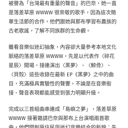
被譽為「台灣最有重量的聲音」的巴奈，她一直
是落差草原 WWWW 很崇敬的歌手，因為這次簡
單生活節的合作，他們跟她與那布學習布農族的
古老歌謠，了解不同族群的生命觀。
雖看音樂似迷幻抽象，內容卻大量參考本地文化
脈絡的落差草原 WWWW，先是以代表作〈碎花
星辰〉開場，接連演出〈黑夢〉、〈鯨骨〉、
〈貝殼〉這些收錄在最新 EP《黑夢》之中的曲
目，充滿極具實驗性的聲響，不論是在音樂銜
接、聲音表現都能感受到張力明顯升級。
完成以三首組曲串連成「島嶼之夢」，落差草原
WWWW 接著邀請巴奈與那布上台演唱兩首歌
曲，他們開創原住民與迷幻音樂結合的新貌：先