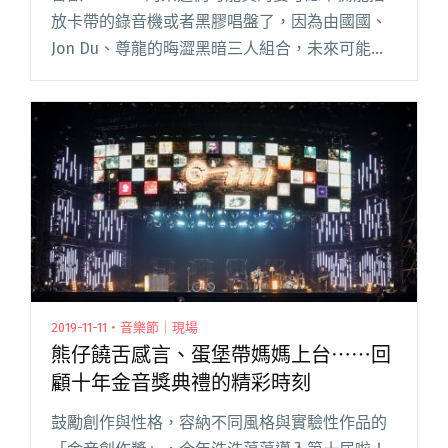
放卡帶的錄音機或者黑膠唱盤了，因為由國國、
Jon Du、尊龍的晦澀黑暗三人組合，未來可能再
也不會推出 CD 格式的作品，如先前的報導中提
到，新專輯《Dead Species》只以限量卡帶、閱
讀全文 "Forests 十一月發片 預告未來不再推出
CD"
2019-11-11・音樂節｜現場
熊仔饒舌感言、蛋堡帶媽媽上台⋯⋯回
顧十年金音獎典禮的精彩時刻
鼓勵創作與性格，容納不同風格與實驗性作品的