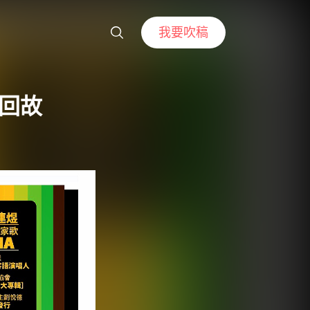
我要吹稿
站回故