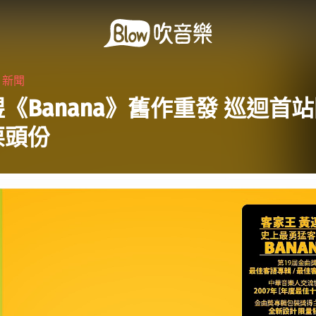
・
新聞
《Banana》舊作重發 巡迴首
栗頭份