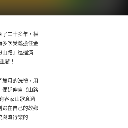
滾了二十多年，橫
而多次受邀擔任金
紛山路」巡迴演
作重發！
了歲月的洗禮，用
」便延伸自《山路
富有客家山歌意涵
別選在自己的故鄉
統與流行樂的