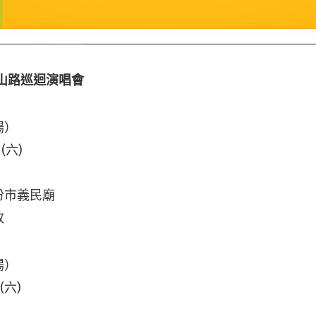
紛山路巡迴演唱會
場）
 (六)
份市義民廟
政
場）
 (六)