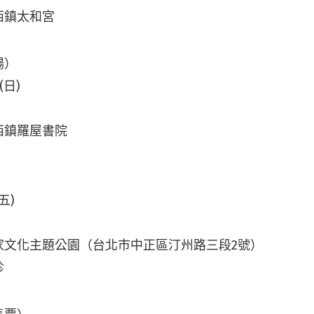
西鎮太和宮
場）
(日)
西鎮羅屋書院
(五)
家文化主題公園（台北市中正區汀州路三段2號）
珍