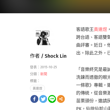
客語歌王
黃連煜
跨台語、客語雙
曲評審。近日，
出。除此之外，已
作者 /
Shock Lin
發表：2015-10-25
「音樂終究是最
分類：
新聞
洗鍊而透徹的眼
標籤：
一條歌》專輯，邀
黃連煜
的傳統，從音樂
苗栗頭份，邀請
PK，仙拚仙尬山