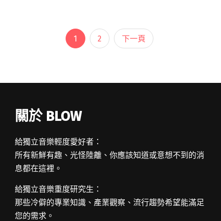
東文化工場舉辦言論自由日紀念活動系列。以
「我主張」作為策閱讀全文 "大聲喊出你的主張
鄭南榕紀念活動宜蘭場盛大舉行"
1
2
下一頁
關於 BLOW
給獨立音樂輕度愛好者：
所有新鮮有趣、光怪陸離、你應該知道或意想不到的消
息都在這裡。
給獨立音樂重度研究生：
那些冷僻的專業知識、產業觀察、流行趨勢希望能滿足
您的需求。