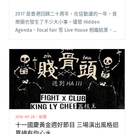
2017 是香港回歸二十周年，在這動盪的一年，音
樂圈也發生了不少大小事。儘管 Hidden
Agenda、Focal Fair 等 Live House 相繼結業，獨
立樂團越來越難找到可以合理並合法演出的場
地，但也許壓迫的環境更能激發人們的閱讀全文
"2017 香港獨立音樂圈大事回顧"
2016-09-28・新聞
十一國慶黃金週好節目 三場演出風格迴
異總有你心水