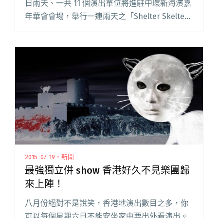
日兩天、一共 11 個演出單位將進駐中環新海濱嘉
年華會會場，舉行一連兩天之「Shelter Skelter
Musc And Arts Festival」，目的是為了本地災難
慈善機構「Shelte閱讀全文 "音樂慈善共冶一爐
音樂節籌款演出誕生"
2015-07-19・新聞
最強獨立併 show 香港好久不見樂團歸
來上陣！
八月份絕對不是說笑，香港地演出數目之多，你
可以每個星期六日不能安坐家中要出外看演出。