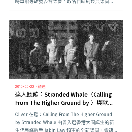
時舉辦專輯發表音樂會。取名自紐約經典樂團
Sonic Youth 一曲，這組新團舊人的 Teenage
Riot 堪稱眾星雲集，樂團成員來自香閱讀全文
"正宗維港巨星匯 Teenage Riot 青年爆炸鳩響樂
會"
2015-05-22・議題
達人聽歌：Stranded Whale〈Calling
From The Higher Ground by 〉與歐美
大牌樂團比較也毫不失禮
Oliver 在聽：Calling From The Higher Ground
by Stranded Whale 由曾入選香港大團誕生的新
生代民謠歌手 Jabin Law 領軍的全新樂團，靈魂