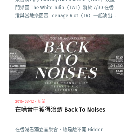
門樂團 The White Tulip（TWT）將於 7/30 在香
港與當地樂團薑 Teenage Riot（TR）一起演出，
帶來一場非常 indie rock 的音樂會。 閱讀全文
"來看表演不會老！青春超活力之廣州廈門香港三
團共演"
2016-03-12・新聞
在噪音中獲得治癒 Back To Noises
在香港看獨立音樂會，總是離不開 Hidden