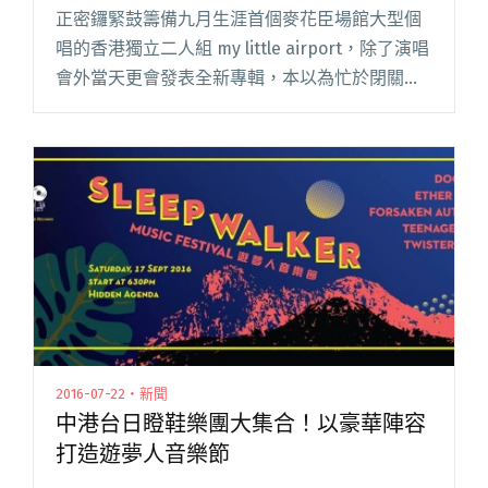
正密鑼緊鼓籌備九月生涯首個麥花臣場館大型個
唱的香港獨立二人組 my little airport，除了演唱
會外當天更會發表全新專輯，本以為忙於閉關錄
音與彩排的他們在演唱會前應無大動作，然而昨
天樂團突然發表一首全新單曲〈攻陷你的西〉，
繼續一貫閱讀全文 "my little airport 重口味激進
十八禁新曲〈攻陷你的西〉"
2016-07-22・新聞
中港台日瞪鞋樂團大集合！以豪華陣容
打造遊夢人音樂節