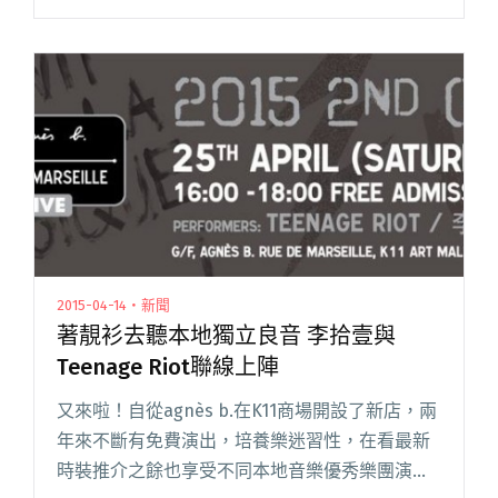
己。然而，這絕對不是一支簡單的宣傳影片！
以 Cult Film 格局營造出獨特的次文化氛閱讀全文
"Hillywood 酒吧宣傳片 動員香港 All Star 獨立樂
手齊齊撐"
2015-04-14・新聞
著靚衫去聽本地獨立良音 李拾壹與
Teenage Riot聯線上陣
又來啦！自從agnès b.在K11商場開設了新店，兩
年來不斷有免費演出，培養樂迷習性，在看最新
時裝推介之餘也享受不同本地音樂優秀樂團演