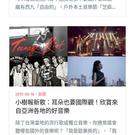
繼有西九「自由約」，戶外本土音樂節「芝麻開
壇」外，在傳統文青聚腳地Fringe Club藝穗會也
加入熱鬧，找來一班可以說是上一代獨立樂團份
量名單搭上新貴名字閱讀全文 "最強獨立併 show
香港好久不見樂團歸來上陣！"
2015-06-16・新聞
小樹報新歌：耳朵也要國際觀！欣賞來
自亞洲各地的好音樂
除了台灣當地的流行歌或獨立音樂，你通常還會
聽哪些國外的音樂呢？「我是歐美掛的」、「我