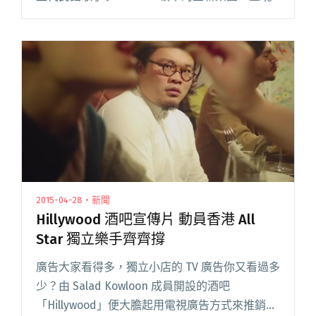
人物 Jabin 的詞曲與演唱能力已經是信心閱讀全
文 "達人聽歌：Stranded Whale〈Calling From
The Higher Ground by 〉與歐美大牌樂團比較也
毫不失禮"
2015-04-28・新聞
Hillywood 酒吧宣傳片 動員香港 All
Star 獨立樂手齊齊撐
廣告大家看得多，獨立小店的 TV 廣告你又看過多
少？由 Salad Kowloon 成員開設的酒吧
「Hillywood」便大膽起用電視廣告方式來推銷自