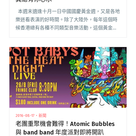
本週末適逢十月一日中國國慶黃金週，又是各地
樂迷看表演的好時間。除了大陸外，每年這個時
候香港總有各種不同類型音樂活動，這個黃金週
香港就有三個不同類型的音樂會，除了公佈已久
的小呼叫音樂節外，另外兩場以本地單位為主的
獨立音樂會也不容閱讀全文 "十一國慶黃金週好
節目 三場演出風格迴異總有你心水"
2016-08-17・新聞
老團重聚機會難得！Atomic Bubbles
與 band band 年度派對即將開趴