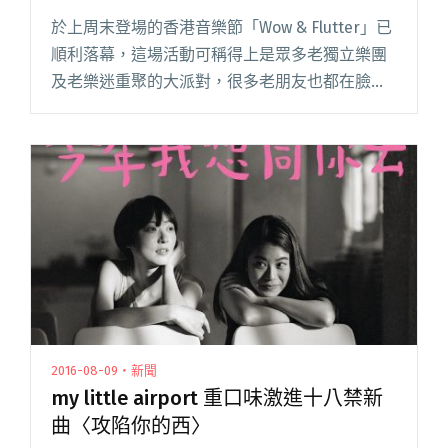
於上周末登場的香港音樂節「Wow & Flutter」已
順利落幕，這場活動可稱得上是眾多老獨立樂團
及老樂迷重聚的大派對，很多老朋友也都在臉書
上表示見到了不少以往活躍於獨立樂團的朋友。
下場派對又會在何時舉辦呢？8/26 在獨立音樂聖
地閱讀全文 "老團重聚機會難得！Atomic
Bubbles 與 band band 年度派對即將開趴"
2016-08-09・新聞
my little airport 重口味激進十八禁新
曲〈攻陷你的西〉