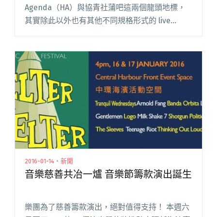
Agenda（HA）與協青社蒲吧這兩個龍頭地標，
其實除此以外也有其他不同規格形式的 live
house／展演空間，像位於中環的藝穗會 Fringe
Club 就是香港其中一個歷史最悠久的 li閱讀全文
"在噪音中獲得治癒 Back To Noises"
2016-01-14・新聞
音樂慈善共冶一爐 音樂節籌款演出誕生
樂團為了慈善籌款演出，絕對值得支持！ 本週六