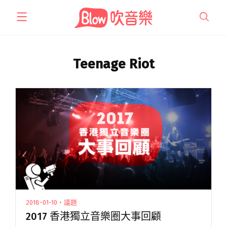
跳
至
主
要
內
Teenage Riot
容
2018-01-10・議題
2017 香港獨立音樂圈大事回顧