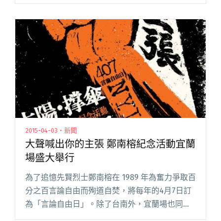
出。上月帶來是fantastic days以及小紅帽，今個
月就請來了Teenage Riot及李拾壹兩個閱讀全文
"著靚衫去聽本地獨立良音 李拾壹與Teenage
Riot聯線上陣"
2015-04-03・新聞
大聲喊出你的主張 鄭南榕紀念活動宜蘭
場盛大舉行
為了追憶先賢烈士鄭南榕在 1989 年為奮力爭取百
分之百言論自由而殉道自焚，將每年的4月7日訂
為「言論自由日」。除了台南外，宜蘭場也同時
會一起參與這個有意義的活動，將先在 4/4 於羅