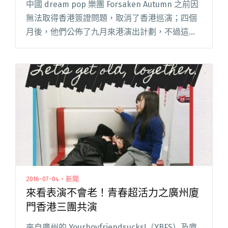
中國 dream pop 樂團 Forsaken Autumn 之前因
無法取得香港簽證問題，取消了香港巡演；四個
月後，他們公佈了九月來港演出計劃，不過這次
不同的是，主辦單位將以音樂節形式來舉辦活
動，因此「Sleepwalker Music 閱讀全文 "中港台
日瞪鞋樂團大集合！以豪華陣容打造遊夢人音樂
節"
2016-07-04・新聞
來看表演不會老！青春超活力之廣州廈
門香港三團共演
來自廣州的 Yourboyfriendsucks!（YBFS）及廈