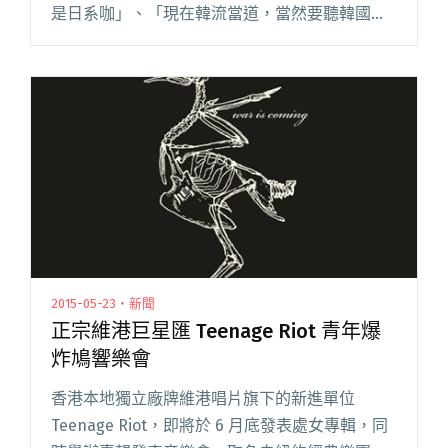
是日系咖」、「現在韓流當道，當然要聽韓國歌
啊！」以上三種回答大約佔了民調 90%，不意
外。然而世界這麼大，難道所謂的「國外」就僅
指日本、韓國、美國、歐洲（還閱讀全文 "小樹
報新歌：耳朵也要國際觀！欣賞來自亞洲各地的
好音樂"
2015-05-23・新聞
正宗維港巨星匯 Teenage Riot 青年爆
炸鳩響樂會
香港本地獨立廠牌維港唱片旗下的新進單位
Teenage Riot，即將於 6 月底發表處女專輯，同