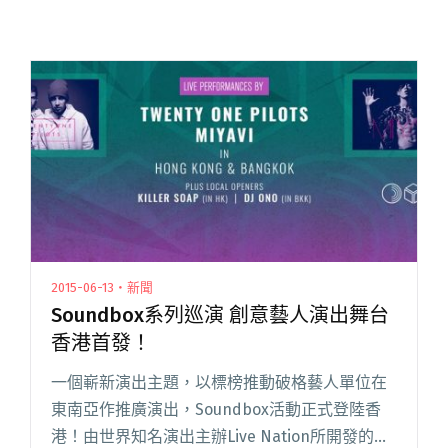
2015-06-13・新聞
Soundbox系列巡演 創意藝人演出舞台
香港首發！
一個嶄新演出主題，以標榜推動破格藝人單位在
東南亞作推廣演出，Soundbox活動正式登陸香
港！由世界知名演出主辦Live Nation所開發的副