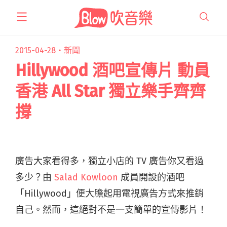
跳
至
主
要
2015-04-28・
新聞
內
Hillywood 酒吧宣傳片 動員
容
香港 All Star 獨立樂手齊齊
撐
廣告大家看得多，獨立小店的 TV 廣告你又看過
多少？由
Salad Kowloon
成員開設的酒吧
「Hillywood」便大膽起用電視廣告方式來推銷
自己。然而，這絕對不是一支簡單的宣傳影片！