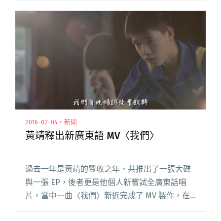
音金曲、不論口碑及銷量俱佳的代表人物蛋堡
Soft 閱讀全文 "夢遊到香港？蛋堡「夢遊，遊
夢」巡演最終章香港站"
2016-02-04・新聞
黃靖釋出新廣東語 MV〈我們〉
過去一年是黃靖的豐收之年，共推出了一張大碟
與一張 EP，後者更是他個人新嘗試全廣東話唱
片，當中一曲〈我們〉新近完成了 MV 製作，在
近日發放。早先他在眾籌網站音樂蜂時曾發放此