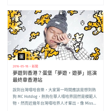
線主題巡演，以併盤方式包含了不同藝人同場演
出，務求令東南亞樂迷對世界各地樂手有進一步
認識，Sou閱讀全文 "Soundbox系列巡演 創意藝
人演出舞台 香港首發！"
2016-05-18・新聞
夢遊到香港？蛋堡「夢遊，遊夢」巡演
最終章香港站
說到台灣嘻哈音樂，大家第一時間應該是想到熱
狗 MC Hotdog，熱狗在華人嘻哈界固然是模範人
物，然而近幾年台灣嘻哈界人才輩出，像 Miss
Ko 葛仲珊、頑童，當中不能不數的是近年橫掃金