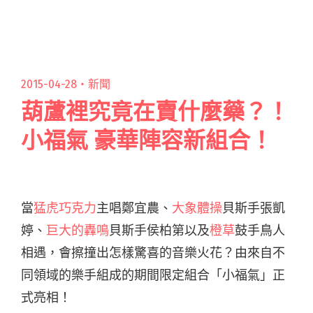
曲 demo 試聽，相較之下，正式版更增添無奈乏
力感覺。這首歌是一閱讀全文 "黃靖釋出新廣東
語 MV〈我們〉"
2015-04-28・
新聞
葫蘆裡究竟在賣什麼藥？！
小福氣 豪華陣容新組合！
當
猛虎巧克力
主唱鄭宜農、
大象體操
貝斯手張凱
婷、
巨大的轟鳴
貝斯手侯柏第以及
橙草
鼓手鳥人
相遇，會擦撞出怎樣驚喜的音樂火花？由來自不
同領域的樂手組成的期間限定組合「小福氣」正
式亮相！