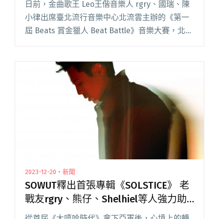
日前，金曲歌王 Leo王偕音樂人 rgry、國瑞、陳
小律出席臺北流行音樂中心北流雲主辦的《第一
屆 Beats 賞金獵人 Beat Battle》音樂大賽，北流
董事長黃韻玲也一同擔任決賽評審。 黃韻玲表
示，自己 14 歲由金韻獎比賽出身，到簽閱讀全文
"Leo王擔任北流音樂比賽評審 透露合作
PiNkChAiN紅粉鍊人完成新作"
2023-12-20・新聞
SOWUT釋出首張專輯《SOLSTICE》 老
戰友rgry、熊仔、Shelhiel等人強力助
陣
從首屆《大嘻哈時代》拿下亞軍後，心境上的轉