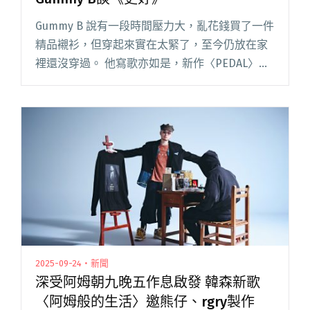
Gummy B 說有一段時間壓力大，亂花錢買了一件
精品襯衫，但穿起來實在太緊了，至今仍放在家
裡還沒穿過。 他寫歌亦如是，新作〈PEDAL〉裡
狂傲的句子早在比賽前就寫好，那幾年滿心「衝
出安泰街」，覺得自己寫的詞很棒卻沒有錄下來
的勇氣，「雖然寫閱讀全文 "【吹專訪】一個人
沒辦法更好：Gummy B談《更好》"
2025-09-24・新聞
深受阿姆朝九晚五作息啟發 韓森新歌
〈阿姆般的生活〉邀熊仔、rgry製作