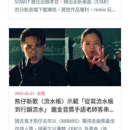
SOWUT 擔任出題考官，釋出全新單曲〈STAR〉
的分軌音檔下載連結，開放作品權利，remix 玩
法不設限，號召大家「咪」出自己的作品！
「#Remixology 這首給你咪」共創競賽，先閱讀
全文 "SOWUT出題「#Remixology這首給你
咪」：我是一個喜歡探索各種可能性的人"
2023-02-21・新聞
熊仔新歌〈流水帳〉示範「從寫流水帳
到行韻流水」 邀金音獎手語老師客串
MV
饒舌鬼才熊仔去年以〈88BARS〉獲得金曲獎最佳
作詞人獎，接著又以專輯《PRO》及單曲〈能