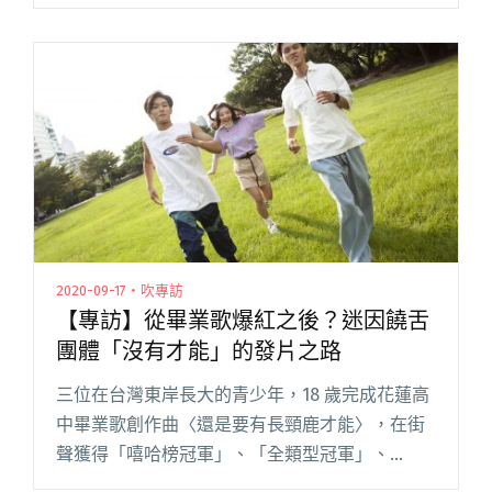
氣歌手、樂團，共超過 20 組藝人輪番演出！日前
公佈的超強演出陣容包括：ØZI、老王樂隊、告五
人、閱讀全文 "2021「桃園鐵玫瑰音樂節」週末
開唱 林宥嘉、ØZI、拍謝少年等輪番上陣"
2020-09-17・吹專訪
【專訪】從畢業歌爆紅之後？迷因饒舌
團體「沒有才能」的發片之路
三位在台灣東岸長大的青少年，18 歲完成花蓮高
中畢業歌創作曲〈還是要有長頸鹿才能〉，在街
聲獲得「嘻哈榜冠軍」、「全類型冠軍」、
「2019 年度歌曲 No.3」，一整年霸佔街聲排行榜