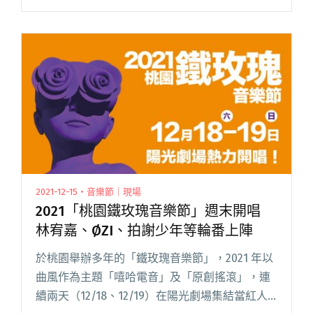
的音樂？金曲背後的製作人又是如何創作的？讓
這本《躍上主流》來引領你思考的方向吧！ 13 位
金曲音樂製作人深度訪談 閱讀全文 "《躍上主
流》訪談書募資開跑！由戰犯小律策劃，翻開金
曲背後13位音樂製作人的技術與創作心流"
2021-12-15・音樂節｜現場
2021「桃園鐵玫瑰音樂節」週末開唱
林宥嘉、ØZI、拍謝少年等輪番上陣
於桃園舉辦多年的「鐵玫瑰音樂節」，2021 年以
曲風作為主題「嘻哈電音」及「原創搖滾」，連
續兩天（12/18、12/19）在陽光劇場集結當紅人