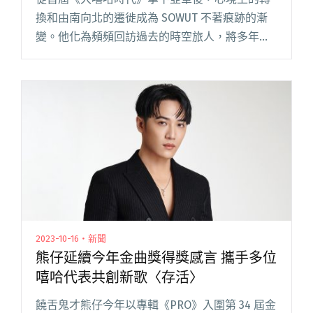
換和由南向北的遷徙成為 SOWUT 不著痕跡的漸
變。他化為頻頻回訪過去的時空旅人，將多年來
經歷的風雨和寒暑記錄在 12 首如季節更迭的歌，
在抵達至高點那刻，毅然印上《SOLSTICE》的落
款。 《S閱讀全文 "SOWUT釋出首張專輯
《SOLSTICE》 老戰友rgry、熊仔、Shelhiel等人
強力助陣"
2023-10-16・新聞
熊仔延續今年金曲獎得獎感言 攜手多位
嘻哈代表共創新歌〈存活〉
饒舌鬼才熊仔今年以專輯《PRO》入圍第 34 屆金