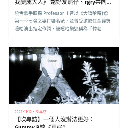
我變成大人》 邀好友熊仔、rgry共同製
作
饒舌歌手韓森 Professor H 曾以《大嘻哈時代》
第一季七強之姿打響名號，並曾受邀擔任金鐘獎
嘻哈演出指定作詞，被嘻哈樂迷稱為「韓老
師」。曾任鴻海工程師的韓森，將科技業「提升
良率」的精神帶入音樂，每首作品皆做工精良，
饒舌以「一聽就懂、一閱讀全文 "饒舌歌手韓森
推出首張個人專輯《你讓我變成大人》 邀好友熊
仔、rgry共同製作"
2025-11-10・吹專訪
【吹專訪】一個人沒辦法更好：
Gummy B談《更好》