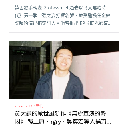
饒舌歌手韓森 Professor H 過去以《大嘻哈時
代》第一季七強之姿打響名號，並受邀擔任金鐘
獎嘻哈演出指定詞人。他曾推出 EP《韓老師這
裡》、出版教學專書《來韓老師這裡學饒舌》，
並參與熊仔《夢想成真》專輯編劇，被嘻哈樂迷
稱為「韓老師」。閱讀全文 "深受阿姆朝九晚五
作息啟發 韓森新歌〈阿姆般的生活〉邀熊仔、
rgry製作"
2024-12-13・新聞
黃大謙的厭世風新作《無處宣洩的鬱
悶》 韓立康、rgry、吳奕宏等人操刀製