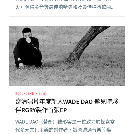
火〉奪得金音獎最佳嘻哈專輯及最佳嘻哈歌曲
獎。而全新單曲〈流水帳〉，率先示範如何將一
首嘻哈歌曲「從寫流水帳到行韻流水」，透過細
膩的押韻和充滿變化的韻腳，閱讀全文 "熊仔新
歌〈流水帳〉示範「從寫流水帳到行韻流水」 邀
金音獎手語老師客串MV"
2022-08-17・新聞
奇清唱片年度新人WADE DAO 邀兒時夥
伴RGRY製作首張EP
WADE DAO（若衡）被形容是一位致力於探索當
代多元文化主義的創作者，試圖透過音樂等媒