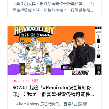
曲獎 3 項大獎，最終榮獲最佳華語專輯獎。上台
發表得獎感言時，他特別準備了一段詞獻給所有
中生代的饒舌歌手，以：「先不管是否更成熟
了，Thank God 我們存活了。」這句歌詞展開一
分多鐘的 閱讀全文 "熊仔延續今年金曲獎得獎感
言 攜手多位嘻哈代表共創新歌〈存活〉"
2023-03-23・新聞
SOWUT出題「#Remixology這首給你
咪」：我是一個喜歡探索各種可能性的
人
「#Remixology 這首給你咪」音樂共創競賽