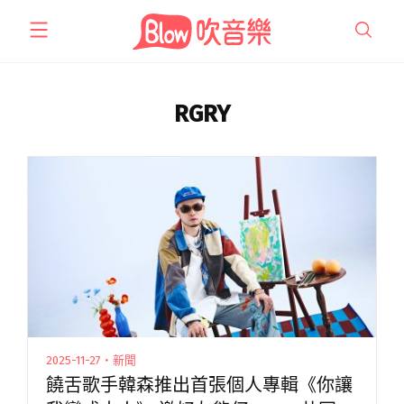
跳
至
主
要
內
RGRY
容
2025-11-27・新聞
饒舌歌手韓森推出首張個人專輯《你讓