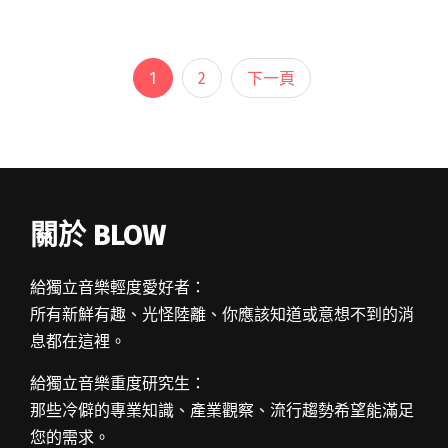
還不夠，自拍的歌曲 MV 在 YouTube 更是創下百
萬點閱讀全文 "【專訪】從畢業歌爆紅之後？迷
因饒舌團體「沒有才能」的發片之路"
1
2
下一頁
關於 BLOW
給獨立音樂輕度愛好者：
所有新鮮有趣、光怪陸離、你應該知道或意想不到的消
息都在這裡。
給獨立音樂重度研究生：
那些冷僻的專業知識、產業觀察、流行趨勢希望能滿足
您的需求。