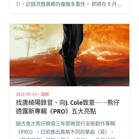
介，記錄流散異鄉的複雜多重性。 即將在 8 月 26
日發行的首張 EP《A Wild Dance of Flame》，
WADE DAO 邀來兒時夥伴與閱讀全文 "奇清唱片
年度新人WADE DAO 邀兒時夥伴RGRY製作首張
EP"
2022-05-03・議題
找唐綺陽錄音、向J. Cole致意⋯⋯熊仔
透露新專輯《PRO》五大亮點
饒舌鬼才熊仔睽違三年即將發行全新創作專輯
《PRO》，日前推出風格不同的單曲〈哥〉、