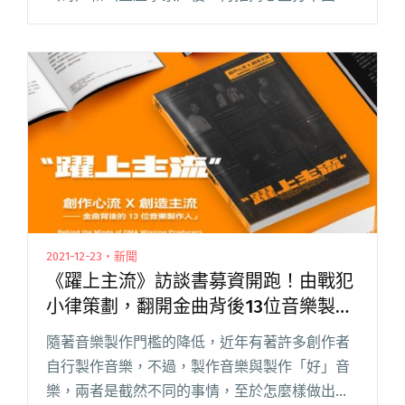
〈自信〉。熊仔字字血淚地透過歌曲袒露這些年
的心路歷程，敘述在心理狀態無限墜落並遺忘如
何「相信自己」的時候，他是如何拾起紙閱讀全
文 "熊仔〈自信〉描繪「夢想成真」後的低潮 最
走心專輯《PRO》將開放預購"
2021-12-23・新聞
《躍上主流》訪談書募資開跑！由戰犯
小律策劃，翻開金曲背後13位音樂製作
人的技術與創作心流
隨著音樂製作門檻的降低，近年有著許多創作者
自行製作音樂，不過，製作音樂與製作「好」音
樂，兩者是截然不同的事情，至於怎麼樣做出好