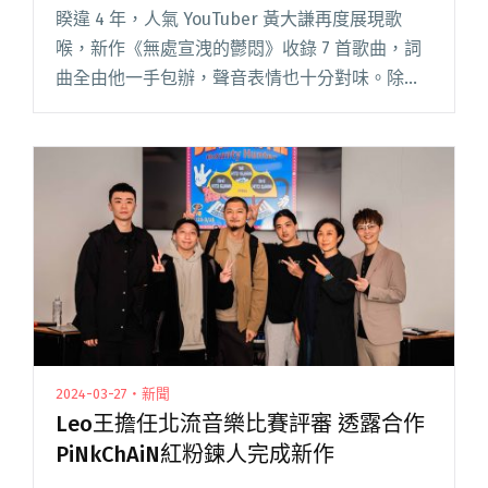
作
睽違 4 年，人氣 YouTuber 黃大謙再度展現歌
喉，新作《無處宣洩的鬱悶》收錄 7 首歌曲，詞
曲全由他一手包辦，聲音表情也十分對味。除了
他的老搭檔吳奕宏，並邀請製作人韓立康、
rgry、鍾維宇聯手打造，已正式上架各大串流音
樂平台。 首支閱讀全文 "黃大謙的厭世風新作
《無處宣洩的鬱悶》 韓立康、rgry、吳奕宏等人
操刀製作"
2024-03-27・新聞
Leo王擔任北流音樂比賽評審 透露合作
PiNkChAiN紅粉鍊人完成新作