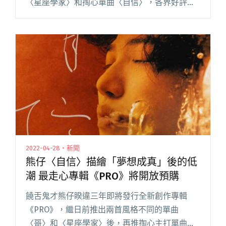
〈星座學家〉和掏心單曲〈自信〉，各界好評不
斷，一開放預購，《PRO》立刻空降博客來音樂
不分類館和華語館雙榜冠軍！今（5/3）日熊仔與
索尼音樂舉辦「熊仔《PRO閱讀全文 "找唐綺陽錄
音、向J. Cole致意⋯⋯熊仔透露新專輯《PRO》
五大亮點"
2022-04-28・新聞
熊仔〈自信〉描繪「夢想成真」後的低
潮 最走心專輯《PRO》將開放預購
饒舌鬼才熊仔睽違三年即將發行全新創作專輯
《PRO》，繼日前推出兩首風格不同的單曲
〈哥〉和〈星座學家〉後，再推掏心主打單曲