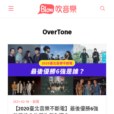
跳
至
主
要
內
OverTone
容
2021-02-18・新聞
【2020臺北音樂不斷電】最後優勝6強