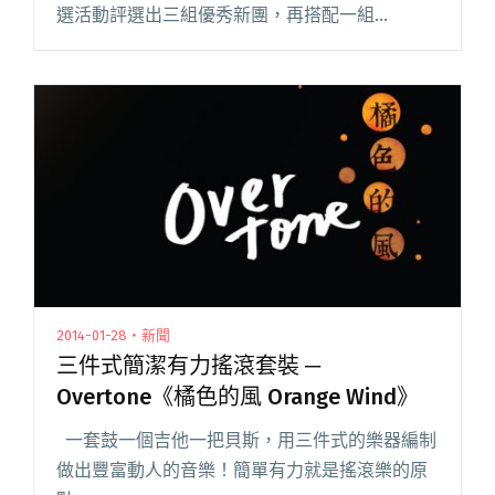
選活動評選出三組優秀新團，再搭配一組
StreetVoice 每月推薦之特別嘉賓，與樂迷齊力開
發見證絕妙組合，一同登上 Legacy閱讀全文
"【2014 大團誕生】之【開發場 4】開始售票！"
2014-01-28・新聞
三件式簡潔有力搖滾套裝 ─
Overtone《橘色的風 Orange Wind》
一套鼓一個吉他一把貝斯，用三件式的樂器編制
做出豐富動人的音樂！簡單有力就是搖滾樂的原