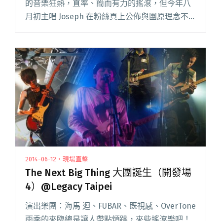
的音樂狂熱，直率、簡而有力的搖滾，但今年八
月初主唱 Joseph 在粉絲頁上公佈與團原理念不
合因而退團訊息，近期他們也暫停了演出活動，
想念 OverTone 的歌迷們，千萬別錯過今晚的節
目閱讀全文 "OverTone 八月經歷主唱退團 今晚
「見證大團」重現身影！"
2014-06-12・現場直擊
The Next Big Thing 大團誕生（開發場
4）@Legacy Taipei
演出樂團：海馬 迴、FUBAR、既視感、OverTone
雨季的來臨總是讓人帶點煩躁，來些搖滾樂吧！