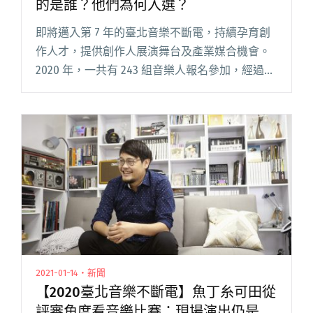
的是誰？他們為何入選？
即將邁入第 7 年的臺北音樂不斷電，持續孕育創
作人才，提供創作人展演舞台及產業媒合機會。
2020 年，一共有 243 組音樂人報名參加，經過線
上初選、實地複賽到最後的公開決賽，最後脫穎
而出的是：OverTone、隱分子樂團 Infancy 閱讀
全文 "【2020臺北音樂不斷電】最後優勝6強的是
誰？他們為何入選？"
2021-01-14・新聞
【2020臺北音樂不斷電】魚丁糸可田從
評審角度看音樂比賽：現場演出仍是關