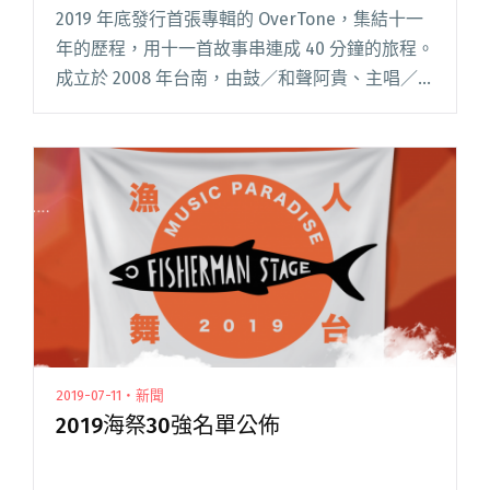
2019 年底發行首張專輯的 OverTone，集結十一
年的歷程，用十一首故事串連成 40 分鐘的旅程。
成立於 2008 年台南，由鼓／和聲阿貴、主唱／
吉他老喬、貝斯／和聲小凡，三種截然不同的個
性與態度，混搭出特有的風格。歷經大小演出與
音閱讀全文 "十一年磨一劍 OverTone推出首張專
輯《不受控制的天才》"
2019-07-11・新聞
2019海祭30強名單公佈