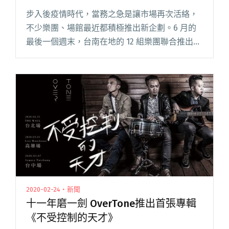
步入後疫情時代，當務之急是讓市場再次活絡，
不少樂團、場館最近都積極推出新企劃。6 月的
最後一個週末，台南在地的 12 組樂團聯合推出
「大大武花大武花」活動，邀你到 TCRC 及 Seety
新城視看表演。 常去台南旅行的人應該都知道，
「大大閱讀全文 "以經典夜市口訣為名 12組台南
樂團接棒共演「大大武花大武花」"
2020-02-24・新聞
十一年磨一劍 OverTone推出首張專輯
《不受控制的天才》