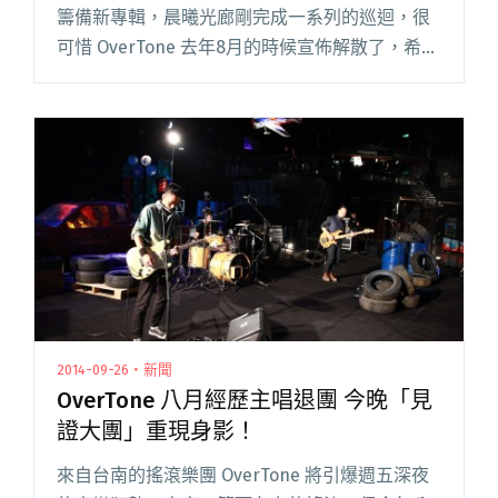
籌備新專輯，晨曦光廊剛完成一系列的巡迴，很
可惜 OverTone 去年8月的時候宣佈解散了，希望
他們都能完成自己想做的事情，變得更強後，有
緣可以再聚在一起組團！ 如果想重溫他們在見證
大團的帥氣表閱讀全文 "南國男兒的音樂溫度 －
專訪 OverTone 晨曦光廊 火燒島"
2014-09-26・新聞
OverTone 八月經歷主唱退團 今晚「見
證大團」重現身影！
來自台南的搖滾樂團 OverTone 將引爆週五深夜