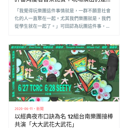
鍵
「我覺得玩樂團這件事情就是，一群不願意社會
化的人一直聚在一起。尤其我們樂團就是，我們
從學生就在一起了。」可田認為玩團這件事，反
而讓他想像力變得豐富。 魚丁糸（蘇打綠的分身
樂團）團長可田的工作室位在華視大樓 B1，一旁
是負責活動的公關公司，對閱讀全文 "【2020臺
北音樂不斷電】魚丁糸可田從評審角度看音樂比
賽：現場演出仍是關鍵"
2020-06-11・新聞
以經典夜市口訣為名 12組台南樂團接棒
共演「大大武花大武花」