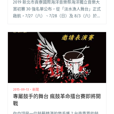
2019 新北市貢寮國際海洋音樂祭海洋獨立音樂大
賞初賽 30 強名單公布，從「淡水漁人舞台」正式
啟航，7/27（六）、7/28（日）及 8/3（六）於淡
水漁人舞台舉辦海洋音樂祭初賽，除了 30 組角逐
十強的優秀樂團外，更邀請 6 組嘉賓到場閱讀全
文 "2019海祭30強名單公佈"
2015-09-13・新聞
專屬鼓手的舞台 瘋鼓革命擂台賽即將開
戰
你自詡是一位鼓藝精湛的樂手嗎？台南重要的鼓