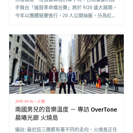
手舞台「瘋鼓革命擂台賽」將於 9/20 盛大展開，
今年以團體競賽進行，20 人公開抽籤，分為紅、
白兩隊，每回合各推派一位參賽者以自選曲目，
進行一對一 PK 賽，最後以團隊積分制決定勝
負。屆時除了能欣閱讀全文 "專屬鼓手的舞台 瘋
鼓革命擂台賽即將開戰"
2015-01-14・人物
南國男兒的音樂溫度 － 專訪 OverTone
晨曦光廊 火燒島
編註: 最近這三團都有著不同的走向，火燒島正在