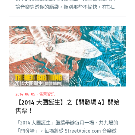
讓音樂穿透你的腦袋，揮別那些不愉快，在期待
宇婷（雨停）的時間裡，有點不一樣的色彩。
2014-06-05・售票資訊
【2014 大團誕生】之【開發場 4】開始
售票！
「2014 大團誕生」繼續舉辦每月一場、共九場的
「開發場」，每場將從 StreetVoice.com 音樂徵