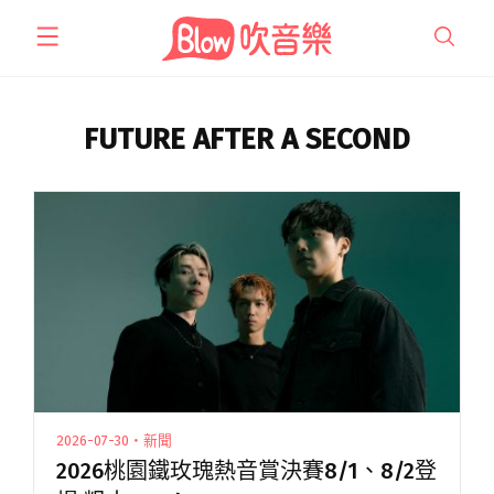
跳
至
主
要
內
FUTURE AFTER A SECOND
容
2026-07-30・新聞
2026桃園鐵玫瑰熱音賞決賽8/1、8/2登