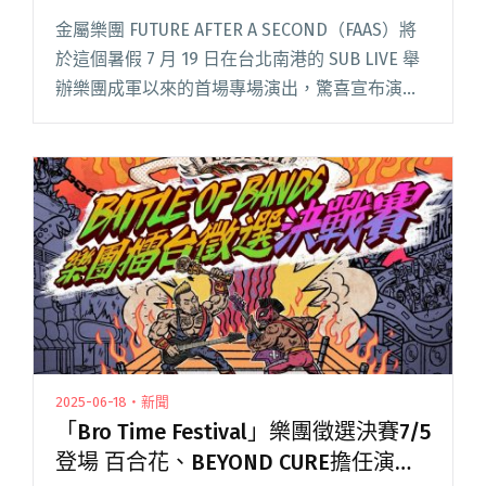
金屬樂團 FUTURE AFTER A SECOND（FAAS）將
於這個暑假 7 月 19 日在台北南港的 SUB LIVE 舉
辦樂團成軍以來的首場專場演出，驚喜宣布演唱
會嘉賓為話題饒舌新星創作人 wannasleep。
FAAS 自 20閱讀全文 "FUTURE AFTER A SECOND
成團10年首次專場 漫畫家柳廣成操刀主視覺"
2025-06-18・新聞
「Bro Time Festival」樂團徵選決賽7/5
登場 百合花、BEYOND CURE擔任演出