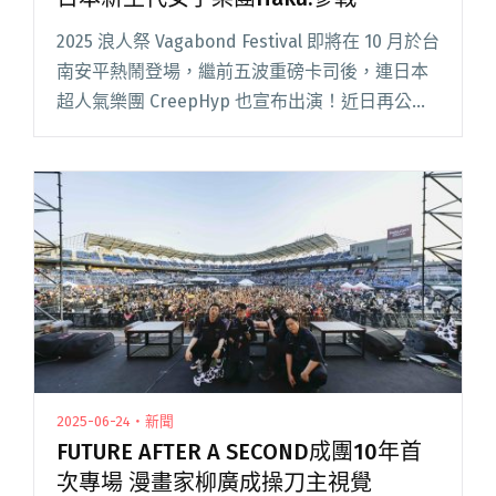
2025 浪人祭 Vagabond Festival 即將在 10 月於台
南安平熱鬧登場，繼前五波重磅卡司後，連日本
超人氣樂團 CreepHyp 也宣布出演！近日再公開
第 6 波與第 7 波演出名單，網羅海內外備受矚目
的創作者，持續拓展浪人閱讀全文 "2025浪人祭
第六、七波卡司震撼揭曉！日本新生代女子樂團
Haku.參戰"
2025-06-24・新聞
FUTURE AFTER A SECOND成團10年首
次專場 漫畫家柳廣成操刀主視覺