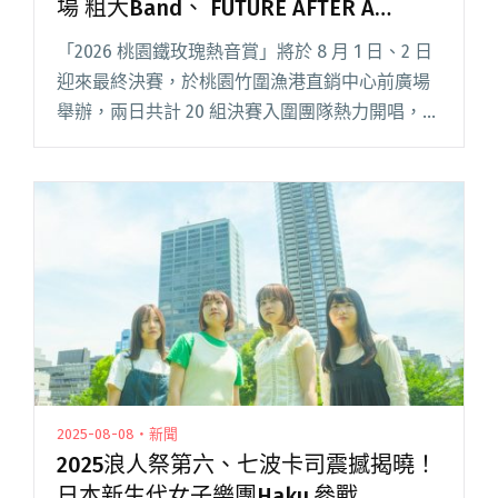
場 粗大Band、 FUTURE AFTER A
SECOND擔任演出嘉賓
「2026 桃園鐵玫瑰熱音賞」將於 8 月 1 日、2 日
迎來最終決賽，於桃園竹圍漁港直銷中心前廣場
舉辦，兩日共計 20 組決賽入圍團隊熱力開唱，今
年特別邀請金獎人氣樂團 𝐅𝐔𝐓𝐔𝐑𝐄 𝐀𝐅𝐓𝐄𝐑 𝐀
𝐒𝐄𝐂𝐎𝐍𝐃（FAAS）、粗大Band閱讀全文 "2026桃
園鐵玫瑰熱音賞決賽8/1、8/2登場 粗大Band、
FUTURE AFTER A SECOND擔任演出嘉賓"
2025-08-08・新聞
2025浪人祭第六、七波卡司震撼揭曉！
日本新生代女子樂團Haku.參戰