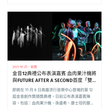
字，現在就讓我們一起來看看。 #高雄 金音創作
獎首度移師高雄舉辦，主持人大霈說：「今年的
金音其實給大閱讀全文 "#鬼金棒、#ØZI、#坂本
龍一⋯⋯ 第12屆金音獎你不可不知道的關鍵字"
2021-10-25・新聞
金音12典禮公布表演嘉賓 血肉果汁機將
與FUTURE AFTER A SECOND首度「雙
金」共演
即將在 11 月 6 日高雄流行音樂中心登場的第 12
屆金音創作獎頒獎典禮，日前公布表演嘉賓陣
容，包括：血肉果汁機、孫盛希、康士坦的變化