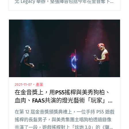
北 Legacy 舉辦，堅強陣容包括今年在金音奪下
三項大獎的血肉果汁機、閃靈吉他手小黑領軍的
INFERNAL CHAOS閱讀全文 "【吹專訪】「Metal
Road沒頭路」主理人蕭大：搞金屬的就是這麼中
二又團結"
2021-11-07・產業
在金音獎上，用PS5搖桿與美秀狗柏、
血肉、FAAS共演的燈光藝術「玩家」是
誰？
在第 12 屆金音獎頒獎典禮上，一位手持 PS5 遊戲
搖桿的長髮男子，與美秀集團主唱狗柏透過錄像
共演了一段，遊戲搖桿對上「炫炮 3.0」的《聲