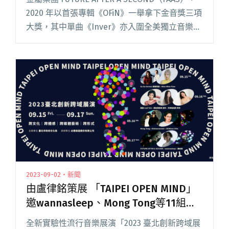
2020 年以首張專輯《OFiN》一舉拿下金音獎三項
大獎，其中單曲《Inver》亦入圍全美獨立音樂獎
多項獎項。聽眾引頸期盼四年，他們終於在 10 月
底推出新專輯《異骨 Xen閱讀全文 "血肉Matt與
吉他手Nicky共同製作 FUTURE AFTER A SECOND
發行新專《異骨 Xenobones_》"
2023-09-02・新聞
由盧律銘策展 「TAIPEI OPEN MIND」
邀wannasleep、Mong Tong等11組音
樂＆藝術創作者跨域共演
全新實驗性流行音樂展演「2023 臺北創新跨域展