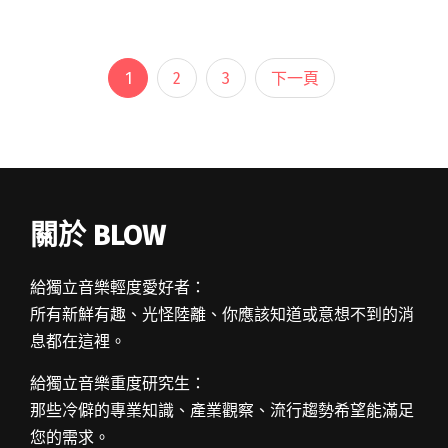
Rao 合作，挑戰金屬樂以外的閱讀全文 "FUTURE
AFTER A SECOND首次嘗試中文創作 邀饒舌製作
人Zac Rao碰撞新火花"
1
2
3
下一頁
關於 BLOW
給獨立音樂輕度愛好者：
所有新鮮有趣、光怪陸離、你應該知道或意想不到的消
息都在這裡。
給獨立音樂重度研究生：
那些冷僻的專業知識、產業觀察、流行趨勢希望能滿足
您的需求。