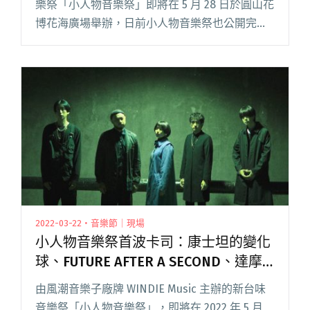
樂祭「小人物音樂祭」即將在 5 月 28 日於圓山花
博花海廣場舉辦，日前小人物音樂祭也公開完整
卡司，包含：毀容姐妹會 feat. 張秀卿、康士坦的
變化球、大象體操、FUTURE AFT閱讀全文 "小人
物音樂祭週末圓山花博登場 毀容姐妹會驚喜共演
張秀卿"
2022-03-22・音樂節｜現場
小人物音樂祭首波卡司：康士坦的變化
球、FUTURE AFTER A SECOND、達摩
樂隊
由風潮音樂子廠牌 WINDIE Music 主辦的新台味
音樂祭「小人物音樂祭」，即將在 2022 年 5 月