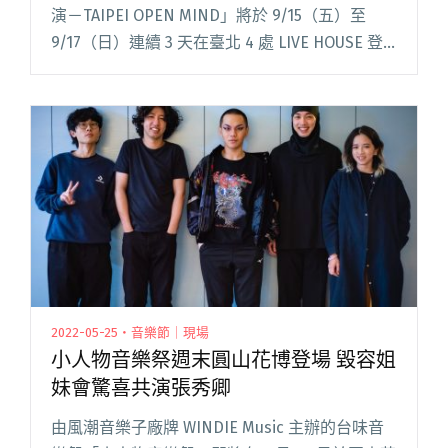
演－TAIPEI OPEN MIND」將於 9/15（五）至
9/17（日）連續 3 天在臺北 4 處 LIVE HOUSE 登
場，特別邀請金馬配樂大師盧律銘擔任策展人，
由 So-So Her閱讀全文 "由盧律銘策展 「TAIPEI
OPEN MIND」邀wannasleep、Mong Tong等11
組音樂＆藝術創作者跨域共演"
2022-05-25・音樂節｜現場
小人物音樂祭週末圓山花博登場 毀容姐
妹會驚喜共演張秀卿
由風潮音樂子廠牌 WINDIE Music 主辦的台味音