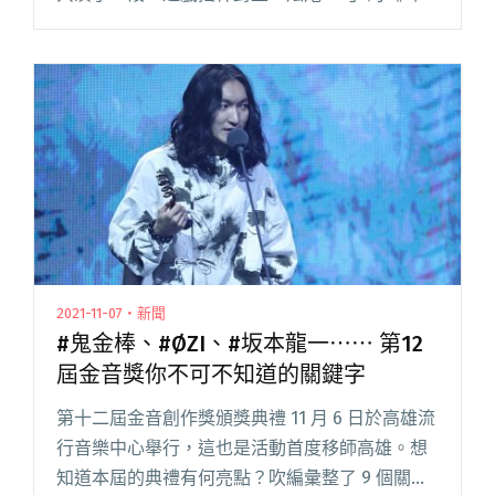
vs 光》大秀。以污水處理廠為大型野地舞台，雙
方讓光感應裝置跟隨音樂、燈光，於環境中一同
呼吸明滅閱讀全文 "在金音獎上，用PS5搖桿與美
秀狗柏、血肉、FAAS共演的燈光藝術「玩家」是
誰？"
2021-11-07・新聞
#鬼金棒、#ØZI、#坂本龍一⋯⋯ 第12
屆金音獎你不可不知道的關鍵字
第十二屆金音創作獎頒獎典禮 11 月 6 日於高雄流
行音樂中心舉行，這也是活動首度移師高雄。想
知道本屆的典禮有何亮點？吹編彙整了 9 個關鍵