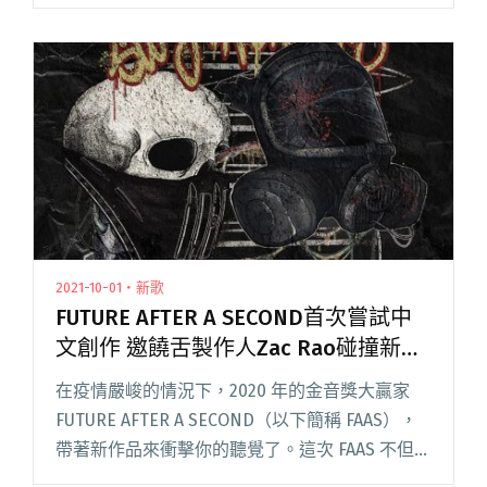
球，以及 FUTURE AFTER A SECOND、持修、
CHING G SQUAD 等，多組入圍者閱讀全文 "金音
12典禮公布表演嘉賓 血肉果汁機將與FUTURE
AFTER A SECOND首度「雙金」共演"
2021-10-01・新歌
FUTURE AFTER A SECOND首次嘗試中
文創作 邀饒舌製作人Zac Rao碰撞新火
花
在疫情嚴峻的情況下，2020 年的金音獎大贏家
FUTURE AFTER A SECOND（以下簡稱 FAAS），
帶著新作品來衝擊你的聽覺了。這次 FAAS 不但首
度以中文創作呈現，更跨界與饒舌製作人 Zac