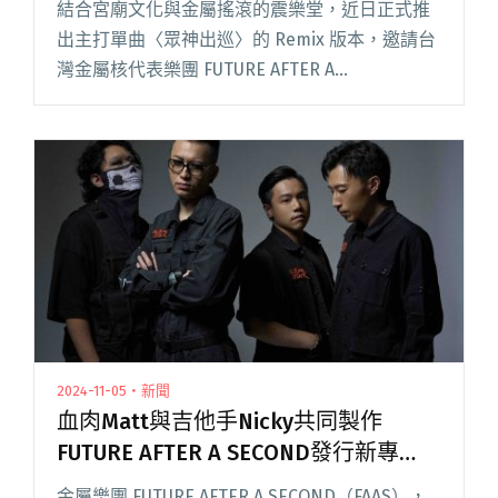
結合宮廟文化與金屬搖滾的震樂堂，近日正式推
出主打單曲〈眾神出巡〉的 Remix 版本，邀請台
灣金屬核代表樂團 FUTURE AFTER A
SECOND（以下簡稱 FAAS）的吉他手 Nicky 跨刀
合作，為原曲注入電子與未來感聲響，帶來一閱
讀全文 "震樂堂釋出〈眾神出巡〉Remix版本
FUTURE AFTER A SECOND吉他手Nicky跨刀合作"
2024-11-05・新聞
血肉Matt與吉他手Nicky共同製作
FUTURE AFTER A SECOND發行新專
《異骨 Xenobones_》
金屬樂團 FUTURE AFTER A SECOND（FAAS），