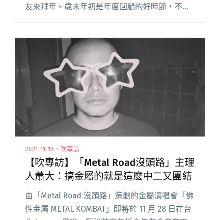
友來拜年。歲末年初是年度回顧的好時節，不同
於編輯部的綜觀視角，吹編攜手親朋好友，以自
身喜好或主題企劃的方式，精選 2021 年度十首歌
單，希望這些私密閱讀全文 "【客座來吹｜年度
十選】「P!SCO吉他手」Rachel：我最喜歡的
2021年吉他讚編曲"
2021-11-18・吹專訪
【吹專訪】「Metal Road沒頭路」主理
人蕭大：搞金屬的就是這麼中二又團結
由「Metal Road 沒頭路」策劃的金屬演唱會「佛
性金屬 METAL KOMBAT」即將於 11 月 28 日在台