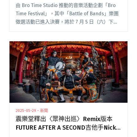
嘉賓
由 Bro Time Studio 推動的音樂活動企劃「Bro
Time Festival」，其中「Battle of Bands」樂團
徵選活動已進入決賽，將於 7 月 5 日（六）下午
2 點在台北「樂悠悠之口光復南」舉行。當日將
有入選樂閱讀全文 "「Bro Time Festival」樂團徵
選決賽7/5登場 百合花、BEYOND CURE擔任演出
嘉賓"
2025-05-29・新聞
震樂堂釋出〈眾神出巡〉Remix版本
FUTURE AFTER A SECOND吉他手Nicky
跨刀合作