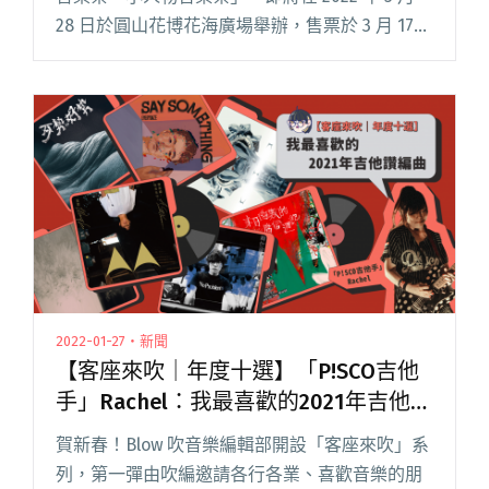
28 日於圓山花博花海廣場舉辦，售票於 3 月 17
日正式啟動。第一屆小人物音樂祭不只將以發財
車為載體做創意二手市集，更決定把舞閱讀全文
"小人物音樂祭首波卡司：康士坦的變化球、
FUTURE AFTER A SECOND、達摩樂隊"
2022-01-27・新聞
【客座來吹｜年度十選】「P!SCO吉他
手」Rachel：我最喜歡的2021年吉他讚
編曲
賀新春！Blow 吹音樂編輯部開設「客座來吹」系
列，第一彈由吹編邀請各行各業、喜歡音樂的朋