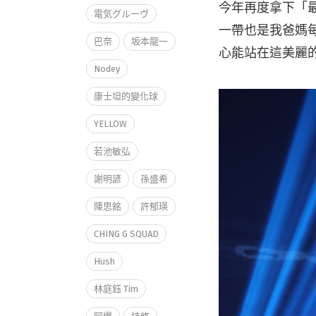
今年再度拿下「
電気グルーヴ
一帶也是我爸媽
巴奈
坂本龍一
心能站在這美麗
Nodey
康士坦的變化球
YELLOW
若池敏弘
謝明諺
孫盛希
陳思銘
許郁瑛
CHING G SQUAD
Hush
林庭鈺 Tim