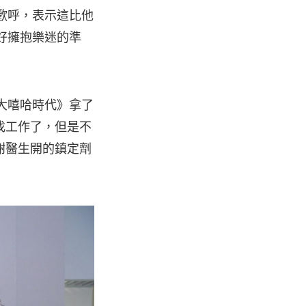
聲歡呼，表示這比他
做好擁抱樂迷的準
在《大嘻哈時代》拿了
找工作了，但是不
謝醫生開的鎮定劑