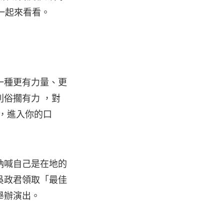
一起來看看。
一種更有力量、更
俗擱有力 ，對
樣，進入你的口
吶喊自己是在地的
吳政君領取「最佳
舉辦演出。