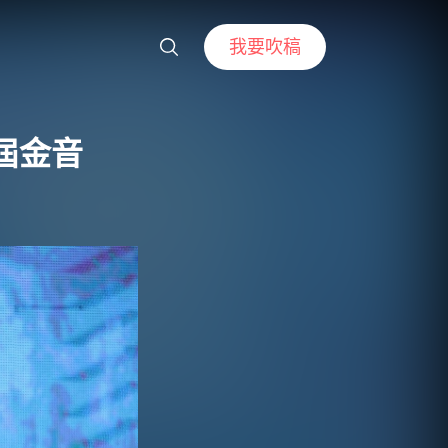
我要吹稿
2屆金音