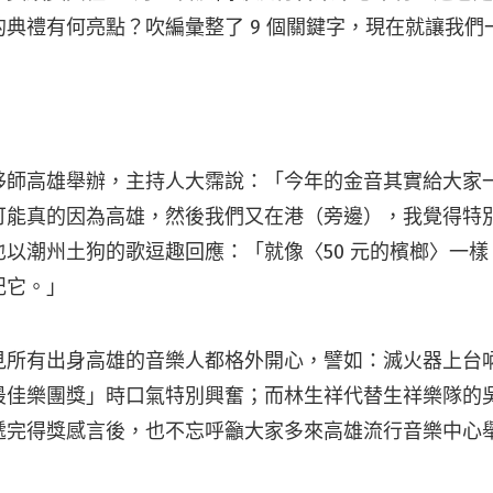
典禮有何亮點？吹編彙整了 9 個關鍵字，現在就讓我們
移師高雄舉辦，主持人大霈說：「今年的金音其實給大家
可能真的因為高雄，然後我們又在港（旁邊），我覺得特別
也以潮州土狗的歌逗趣回應：「就像〈50 元的檳榔〉一
記它。」
見所有出身高雄的音樂人都格外開心，譬如：滅火器上台
最佳樂團獎」時口氣特別興奮；而林生祥代替生祥樂隊的
遞完得獎感言後，也不忘呼籲大家多來高雄流行音樂中心