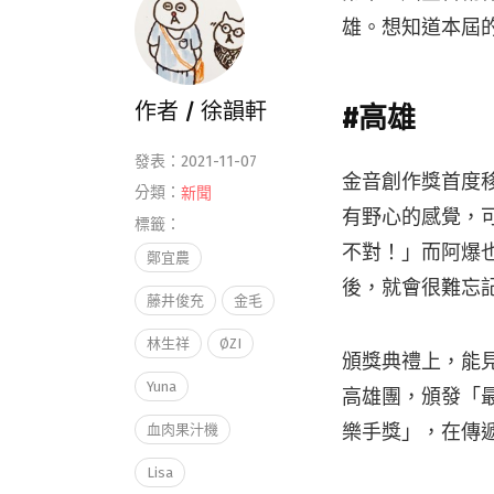
雄。想知道本屆的
作者 /
徐韻軒
#高雄
發表：2021-11-07
金音創作獎首度
分類：
新聞
有野心的感覺，
標籤：
不對！」而阿爆
鄭宜農
後，就會很難忘
藤井俊充
金毛
林生祥
ØZI
頒獎典禮上，能
Yuna
高雄團，頒發「
樂手獎」，在傳
血肉果汁機
Lisa