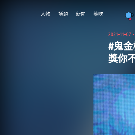
跳
至
人物
議題
新聞
雜吹
主
要
2021-11-07
內
#鬼金
容
獎你