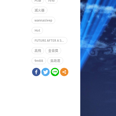
阿爆
持修
滅火器
wannasleep
Hot
FUTURE AFTER A SECOND
高飛
金音獎
9m88
吳政君