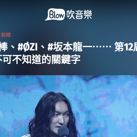
・
新聞
棒、#ØZI、#坂本龍一⋯⋯ 第1
不可不知道的關鍵字