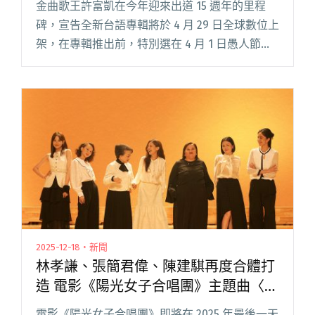
金曲歌王許富凱在今年迎來出道 15 週年的里程
碑，宣告全新台語專輯將於 4 月 29 日全球數位上
架，在專輯推出前，特別選在 4 月 1 日愚人節釋
出單曲〈講袂出喙的情話〉，在這遍地口口聲聲
說愛的世間，講出喙的卻是白賊話，把「講袂出
喙的情話閱讀全文 "跨越18度音域的男子漢情
歌！許富凱新單曲〈講袂出喙的情話〉邀陳建騏
操刀"
2025-12-18・新聞
林孝謙、張簡君偉、陳建騏再度合體打
造 電影《陽光女子合唱團》主題曲〈再
見的時候〉
電影《陽光女子合唱團》即將在 2025 年最後一天