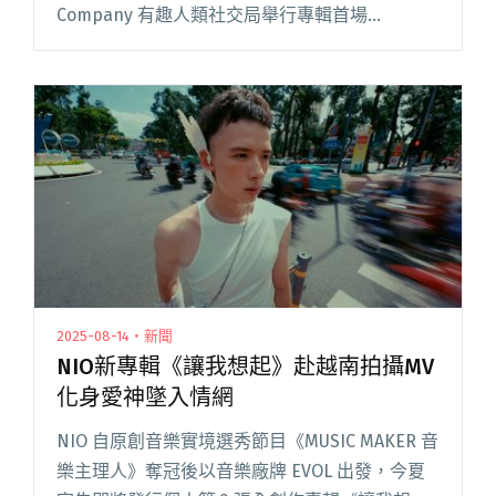
Company 有趣人類社交局舉行專輯首場
Showcase，活動圓滿落幕。 現場齊聚音樂圈好
友與親友，曾同台參與音樂節目《MUS閱讀全文
"NIO新專輯《讓我想起》聽歌會 李竺芯驚喜現身
力挺"
2025-08-14・新聞
NIO新專輯《讓我想起》赴越南拍攝MV
化身愛神墜入情網
NIO 自原創音樂實境選秀節目《MUSIC MAKER 音
樂主理人》奪冠後以音樂廠牌 EVOL 出發，今夏