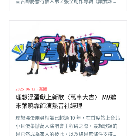
宣告即將發行個人第 2 張全創作專輯《讓我想起
This Reminded Me of You》，專輯邀請到陳建騏
擔任監製，並與黃少雍閱讀全文 "NIO新專輯《讓
我想起》赴越南拍攝MV 化身愛神墜入情網"
2025-06-13・新聞
理想混蛋獻上新歌〈萬事大吉〉 MV邀
來葉曉霏飾演熱音社經理
理想混蛋團員相識已超過 10 年，在首度站上台北
小巨蛋舉辦萬人演唱會里程碑之際，最想歌頌的
是已然成為家人的彼此，以及總是無條件支持的