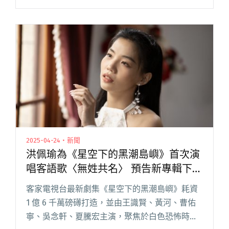
常客。 可能名字有個「旭」，他未曾遇到一場表
演下雨。又或走在路上，遇到某某大師教他打手
印，讓他閱讀全文 "【吹專訪】音樂成了藥：守
夜人秦旭章"
2025-04-24・新聞
洪佩瑜為《星空下的黑潮島嶼》首次演
唱客語歌〈無姓共名〉 預告新專輯下半
年問世
客家電視台最新劇集《星空下的黑潮島嶼》耗資
1 億 6 千萬磅礡打造，並由王識賢、黃河、曹佑
寧、吳念軒、夏騰宏主演，聚焦於白色恐怖時