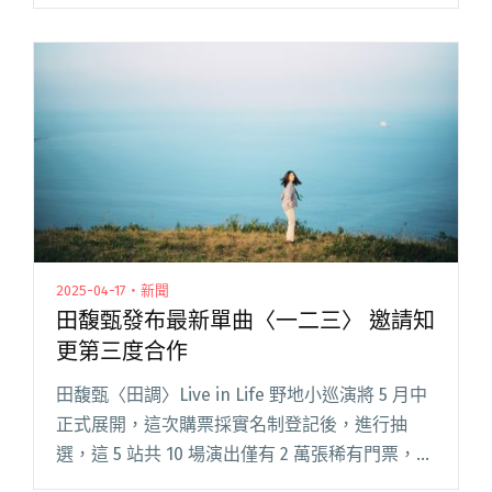
期，一群被送往綠島的「新生」如何運用自身的
才能，為綠島的醫療、農業與教育帶來變革，同
時尋找生命的嶄新意義。 閱讀全文 "洪佩瑜為
《星空下的黑潮島嶼》首次演唱客語歌〈無姓共
名〉 預告新專輯下半年問世"
2025-04-17・新聞
田馥甄發布最新單曲〈一二三〉 邀請知
更第三度合作
田馥甄〈田調〉Live in Life 野地小巡演將 5 月中
正式展開，這次購票採實名制登記後，進行抽
選，這 5 站共 10 場演出僅有 2 萬張稀有門票，卻
吸引超過 20 萬名樂迷們上網登記。 而在年初，