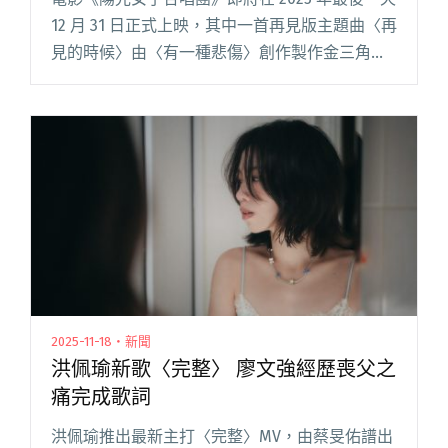
12 月 31 日正式上映，其中一首再見版主題曲〈再
見的時候〉由〈有一種悲傷〉創作製作金三角林
孝謙（作詞）、張簡君偉（作曲）、陳建騏（製
作）組合再度聯手打造，邀來曾以〈同款〉獲得
金馬最佳原閱讀全文 "林孝謙、張簡君偉、陳建
騏再度合體打造 電影《陽光女子合唱團》主題曲
〈再見的時候〉"
2025-11-18・新聞
洪佩瑜新歌〈完整〉 廖文強經歷喪父之
痛完成歌詞
洪佩瑜推出最新主打〈完整〉MV，由蔡旻佑譜出