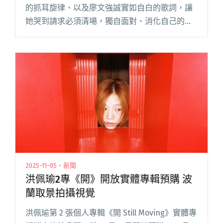
的抓耳旋律、以及廖文強誠實如自白的歌詞，讓
她哭到請求必須清場，獨自面對、消化自己的情
緒；製作人陳建騏選擇以事過境遷的視角，透過
明亮的編曲與歌者勇敢的歌聲，去喚醒人們內心
最深處，還沒有辦法丟掉的最後閱讀全文 "洪佩
瑜新歌〈完整〉 廖文強經歷喪父之痛完成歌詞"
2025-11-05・新聞
洪佩瑜2專《開》開放實體專輯預購 波
蘭取景拍攝視覺
洪佩瑜第 2 張個人專輯《開 Still Moving》實體專