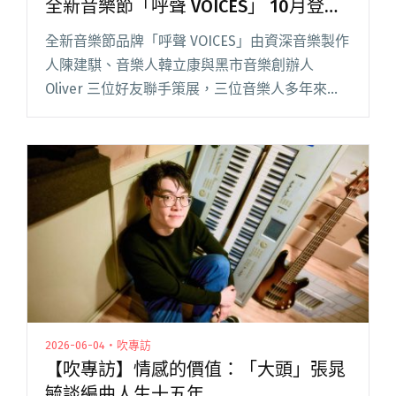
全新音樂節「呼聲 VOICES」 10月登陸
大佳河濱公園
全新音樂節品牌「呼聲 VOICES」由資深音樂製作
人陳建騏、音樂人韓立康與黑市音樂創辦人
Oliver 三位好友聯手策展，三位音樂人多年來深
耕華語流行樂壇，也曾共同主辦多屆的「呼叫音
樂節」。 今年，他們將野心和眼界全面升級，擷
取多年音樂製作閱讀全文 "陳建騏、韓立康、黑
市音樂Oliver打造全新音樂節「呼聲 VOICES」 10
月登陸大佳河濱公園"
2026-06-04・吹專訪
【吹專訪】情感的價值：「大頭」張晁
毓談編曲人生十五年