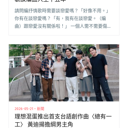
請問編抒情歌時需要談戀愛嗎？「好像不用。」
你有在談戀愛嗎？「有，我有在談戀愛。（編
曲）跟戀愛沒有關係啦！」 一個人需不需要傷得
很重才能編出好的情歌？「不用不用，記得情感
的感受度要有就好，真的不用真的下去談。不是
每個編慢歌的人都要這麼慘！」閱讀全文 "【吹
專訪】情感的價值：「大頭」張晁毓談編曲人生
十五年"
2026-05-21・新聞
理想混蛋推出首支台語創作曲〈總有一
工〉 黃迪揚擔綱男主角