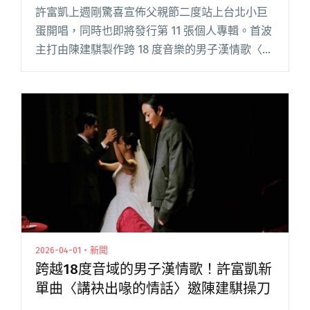
許富凱上週剛驚喜宣佈父親節二度站上台北小巨
蛋開唱，同時也即將發行第 11 張個人專輯。首波
主打由陳建騏製作跨 18 度音樂的男子漢情歌〈講
袂出喙的情話〉，緊接第二波驚喜公布與 icyball
冰球樂團夢幻聯動合唱新歌〈愛你敢有望〉。 許
富凱閱讀全文 "許富凱新歌〈愛你敢有望〉 攜手
icyball冰球樂團、製作人陳建瑋"
2026-04-01・新聞
跨越18度音域的男子漢情歌！許富凱新
單曲〈講袂出喙的情話〉邀陳建騏操刀