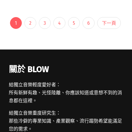
她透露最新音樂作品正在收歌階段，如閱讀全文
"田馥甄發布最新單曲〈一二三〉 邀請知更第三
度合作"
1
2
3
4
5
6
下一頁
關於 BLOW
給獨立音樂輕度愛好者：
所有新鮮有趣、光怪陸離、你應該知道或意想不到的消
息都在這裡。
給獨立音樂重度研究生：
那些冷僻的專業知識、產業觀察、流行趨勢希望能滿足
您的需求。