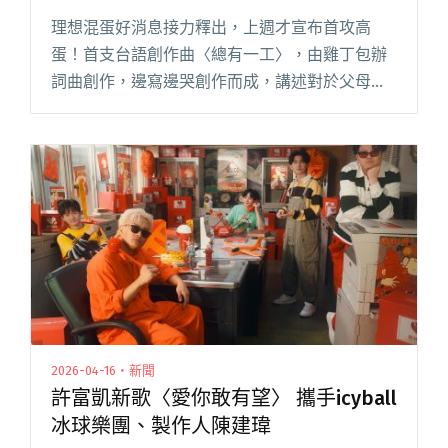
理想混蛋好消息接力釋出，上週才宣布首攻高
蛋！首支台語創作曲〈總有一工〉，由雞丁包辦
詞曲創作，邊寫邊哭創作而成，講述對於父母的
感謝與孝順，他透露，創作初期把 demo 分享給
爸爸媽媽聆聽時，他們當下聽到後就感動落淚，
也明白了這首歌蘊含的心意，閱讀全文 "理想混
蛋推出首支台語創作曲〈總有一工〉 黃迪揚擔綱
男主角"
2026-04-16・新聞
許富凱新歌〈愛你敢有望〉 攜手icyball
冰球樂團、製作人陳建瑋