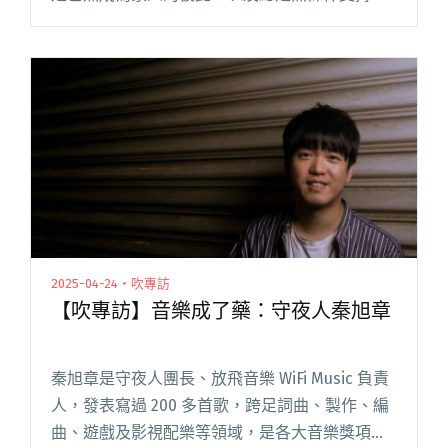
小混蛋們，這次特地為大家獻上新歌〈萬事大
吉〉作為友誼見證曲。 歌曲靈感來自一起出遊時
在寺廟求籤，阿哲意外誠心閱讀全文 "理想混蛋
獻上新歌〈萬事大吉〉 MV邀來葉曉霏飾演熱音社
經理"
2025-04-24・吹專訪
【吹專訪】音樂成了藥：守夜人秦旭章
秦旭章是守夜人團長、放飛音樂 WiFi Music 負責
人，發表寫過 200 多首歌，跨足詞曲、製作、編
曲、遊戲及影視配樂等領域，是各大音樂獎項的