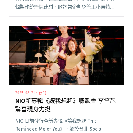
輯製作統籌陳建騏、歌詞兼企劃統籌王小苗特別
舉辦新專輯開箱祈福大會，邀來音樂創作者、媒
體、樂評搶先聽，三人齊聚為專輯導聽、暢聊製
作這些音樂閱讀全文 "洪佩瑜2專《開》正式發
行！12/6首度站上北流舉辦演唱會"
2025-08-21・新聞
NIO新專輯《讓我想起》聽歌會 李竺芯
驚喜現身力挺
NIO 日前發行全新專輯《讓我想起 This
Reminded Me of You》，並於台北 Social