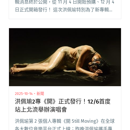
輯消息終於公開，從 11 月 4 日開始預購、12 月 4
日正式開箱發行！ 這次洪佩瑜特別為了新專輯視
覺飛往波蘭的城市樂斯拉夫取景拍攝，這些漂亮
的照片為限定購買實體專輯者才能擁閱讀全文
"洪佩瑜2專《開》開放實體專輯預購 波蘭取景拍
攝視覺"
2025-10-14・新聞
洪佩瑜2專《開》正式發行！12/6首度
站上北流舉辦演唱會
洪佩瑜第 2 張個人專輯《開 Still Moving》在全球
各大數位音樂平台正式上線；昨晚洪佩瑜攜手專