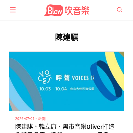
跳
至
主
要
內
陳建騏
容
2026-07-21・新聞
陳建騏、韓立康、黑市音樂Oliver打造