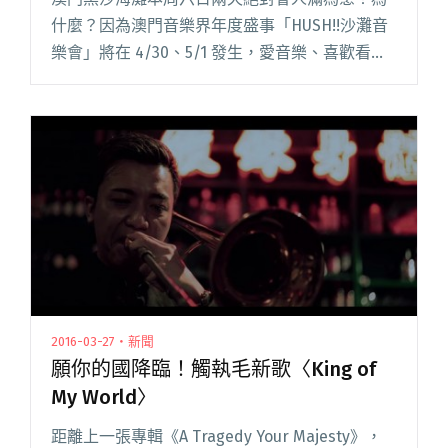
什麼？因為澳門音樂界年度盛事「HUSH!!沙灘音
樂會」將在 4/30、5/1 發生，愛音樂、喜歡看表
演的香港朋友們當然說什麼也要衝一下啦！ 為什
麼要衝呢？原因一，音樂會本身是免費入場，人
人有份，不怕閱讀全文 "糯米糰 陳綺貞 大咖都在
澳門 HUSH!! 沙灘音樂會"
2016-03-27・新聞
願你的國降臨！觸執毛新歌〈King of
My World〉
距離上一張專輯《A Tragedy Your Majesty》，