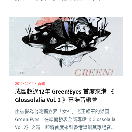
辦名為「自由約」之活動，從名字來看來相信是
年度活動「自由野」之變奏，持續善用這塊香港
僅有的戶外好地方，約上三閱讀全文 "不用等一
年 每月一次香港自由約西九活動！"
2015-05-14・新聞
成團超過12年 Green!Eyes 首度來港 《
Glossolalia Vol. 2 》專場音樂會
由被譽為台灣獨立界「女神」老王領軍的樂團
Green!Eyes，在準備發表全新專輯《 Glossolalia
Vol. 2》之時，即將首度來到香港舉辦其專場音樂