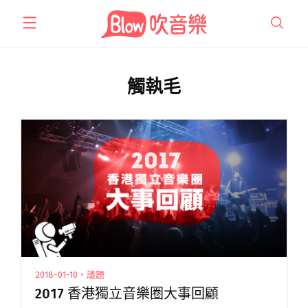
跳
至
主
要
內
觸執毛
容
2018-01-10・議題
2017 香港獨立音樂圈大事回顧