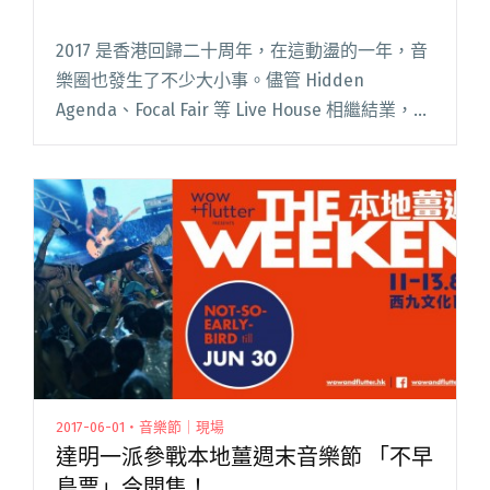
2017 是香港回歸二十周年，在這動盪的一年，音
樂圈也發生了不少大小事。儘管 Hidden
Agenda、Focal Fair 等 Live House 相繼結業，獨
立樂團越來越難找到可以合理並合法演出的場
地，但也許壓迫的環境更能激發人們的閱讀全文
"2017 香港獨立音樂圈大事回顧"
2017-06-01・音樂節｜現場
達明一派參戰本地薑週末音樂節 「不早
鳥票」今開售！