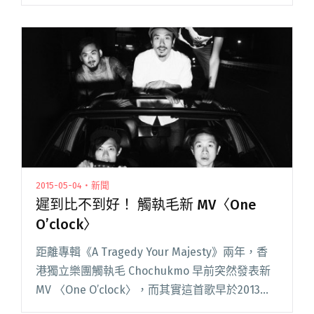
眾，可以怎樣幫忙？捐款是我們絕對可以做的事
情！一群有心、有能力的音樂圈好友，將在本週
日迅速舉辦籌款演出，以音樂行動閱讀全文 "音
樂演出救援尼泊爾災情 香港眾單位携手義演籌
款！"
2015-05-04・新聞
遲到比不到好！ 觸執毛新 MV〈One
O’clock〉
距離專輯《A Tragedy Your Majesty》兩年，香
港獨立樂團觸執毛 Chochukmo 早前突然發表新
MV 〈One O’clock〉，而其實這首歌早於2013年
初便以單曲的形式面世，實在姍姍來遲得誇張