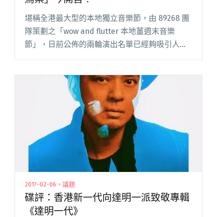
堪稱全港最大型的本地獨立音樂節，由 89268 團
隊策劃之「wow and flutter 本地薑週末音樂
節」，日前公佈的兩輪演出名單已經夠吸引人，
而反應熱烈的早鳥票銷售也剛結束，先前想說，
要等全部名單公佈了再決定是否買票的朋友，對
不起您現閱讀全文 "達明一派參戰本地薑週末音
樂節 「不早鳥票」今開售！"
2017-02-06・議題
碟評：香港新一代向達明一派致敬專輯
《達明一代》