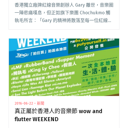
香港獨立廠牌紅線音樂創辦人 Gary 離世，音樂圈
一陣悲痛嘆息，但正如旗下樂團 Chochukmo 觸
執毛所言：「Gary 的精神將散落至每一位紅線音
樂的成員上，讓大家肩並肩繼續做好自己喜歡的
音樂，凝聚敢於創新的力量，創造更難忘的音樂
時刻。閱讀全文 "顛覆破格！觸執毛全新音樂實
驗「樹窿計劃」"
2016-06-22・新聞
真正屬於香港人的音樂節 wow and
flutter WEEKEND