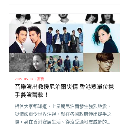
會，更邀請到本地龍頭名團 Chochukmo 觸執毛
擔任演出嘉賓，這場演出看來定閱讀全文 "成團
超過12年 Green!Eyes 首度來港 《 Glossolalia
Vol. 2 》專場音樂會"
2015-05-07・新聞
音樂演出救援尼泊爾災情 香港眾單位携
手義演籌款！
相信大家都知道，上星期尼泊爾發生強烈地震，
災情嚴重令世界注視。就在各國政府伸出援手之
際，身在香港安居生活、從沒受過地震威脅的民