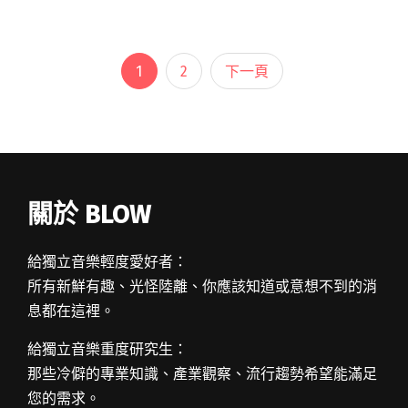
啊！說回歌閱讀全文 "遲到比不到好！ 觸執毛新
MV〈One O’clock〉"
1
2
下一頁
關於 BLOW
給獨立音樂輕度愛好者：
所有新鮮有趣、光怪陸離、你應該知道或意想不到的消
息都在這裡。
給獨立音樂重度研究生：
那些冷僻的專業知識、產業觀察、流行趨勢希望能滿足
您的需求。