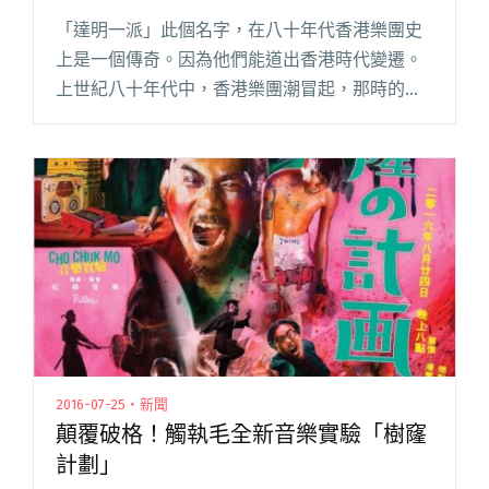
「達明一派」此個名字，在八十年代香港樂團史
上是一個傳奇。因為他們能道出香港時代變遷。
上世紀八十年代中，香港樂團潮冒起，那時的唱
片公司不斷發掘樂團，並簽下來推出唱片，耳熟
能詳名字包括「beyond」、「太極」、
「Radius」等等，但「達明一閱讀全文 "碟評：
香港新一代向達明一派致敬專輯《達明一代》"
2016-07-25・新聞
顛覆破格！觸執毛全新音樂實驗「樹窿
計劃」