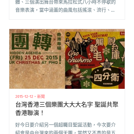
體、三個演出舞台帶來馬拉松式八小時不停歇的
音樂表演，當中涵蓋的曲風包括搖滾、流行、爵
士、現代和中樂等各種範疇，更包括不同藝坊演
出及手作市場，「樂遊墟 Music Fairground
2016」將在一閱讀全文 "香港本土音樂大觀摩
Music Fairground 樂墟遊一定滿足你"
2015-12-12・新聞
台灣香港三個樂團大大大名字 聖誕共聚
香港聯演！
好今日要介紹另一個超矚目聖誕活動，今次要介
紹會是由台灣來的兩個天團，當然又不真的是五