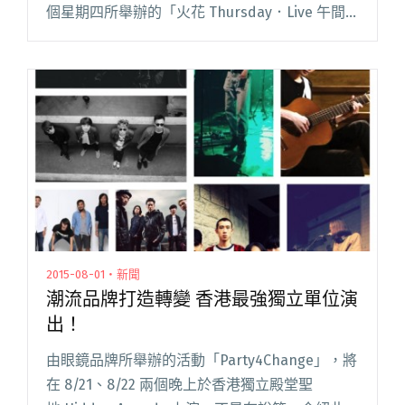
個星期四所舉辦的「火花 Thursday．Live 午間
音樂表演」。正如標題所示，當中會以火花
（Crossover）為主打，在露外戶天廣場 Via Fi閱
讀全文 "秋季戶外演出開幕 太古港島東午間音樂
會混搭擦火花！"
2015-08-01・新聞
潮流品牌打造轉變 香港最強獨立單位演
出！
由眼鏡品牌所舉辦的活動「Party4Change」，將
在 8/21、8/22 兩個晚上於香港獨立殿堂聖