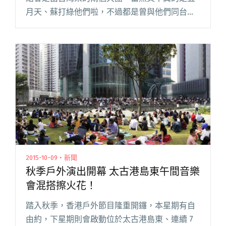
月天、蘇打綠他們啦，不過都是曾與他們同台演
出的！有請來是與五月天及董事長一同參與「團
團團團演出」之另外兩隊參與單位，就是脫拉庫
及四分衛。兩個都是台灣前輩樂團閱讀全文 "台
灣香港三個樂團大大大名字 聖誕共聚香港聯
演！"
2015-10-09・新聞
秋季戶外演出開幕 太古港島東午間音樂
會混搭擦火花！
踏入秋季，香港戶外節目隆重開鑼，本星期有自
由約，下星期則會啟動位於太古港島東、連續 7