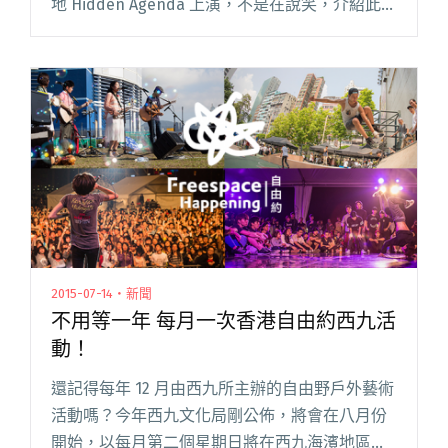
地 Hidden Agenda 上演，不是在說笑，介紹此活
動絕對可以用上所有最厲害的形容詞彙：最豪
華、最大咖、最有名氣、最頂級…閱讀全文 "潮流
品牌打造轉變 香港最強獨立單位演出！"
2015-07-14・新聞
不用等一年 每月一次香港自由約西九活
動！
還記得每年 12 月由西九所主辦的自由野戶外藝術
活動嗎？今年西九文化局剛公佈，將會在八月份
開始，以每月第二個星期日將在西九海濱地區舉