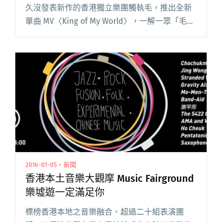
久沒發表新作的香港獨立樂團觸執毛，推出全新
單曲 MV〈King of My World〉，一解一眾「毛
迷」的相思之苦。 觸執毛的歷史，絕對可以說是
歷盡高低起伏，自 2005 年閱讀全文 "願你的國降
臨！觸執毛新歌〈King of My World〉"
2016-01-05・新聞
香港本土音樂大觀摩 Music Fairground
樂墟遊一定滿足你
標榜香港本地之音樂融合、超過二十組表演團