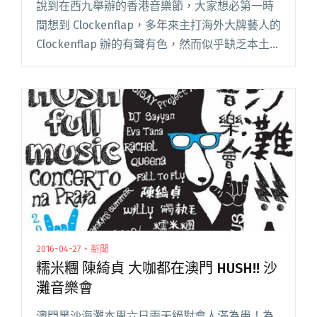
說到在西九舉辦的香港音樂節，大家想必第一時
間想到 Clockenflap，多年來主打海外大牌藝人的
Clockenflap 辦的有聲有色，然而似乎缺乏本土元
素。近年香港獨立音樂圈越趨繁盛，多組單位冒
出頭來甚至衝出海外，這股勢力實在不容忽視。
閱讀全文 "真正屬於香港人的音樂節 wow and
flutter WEEKEND"
2016-04-27・新聞
糯米糰 陳綺貞 大咖都在澳門 HUSH!! 沙
灘音樂會
澳門黑沙海灘本周六日兩天絕對會人滿為患！為