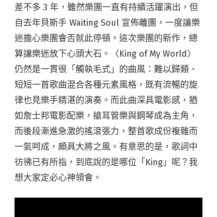
差不多 3 年，雖然樂團一直有持續活躍演出，但
自去年貝斯手 Waiting Soul 宣佈離團，一度讓樂
迷擔心樂團會否就此停頓。這次樂團的新作，總
算讓樂迷放下心頭大石。〈King of My World〉
仍然是一貫很「觸執毛式」的曲風：難以歸類、
短短一首歌曲混合各種元素風格，既有流暢的旋
律也見樂手精湛的演奏。而此曲深具電影感，猶
如詹士邦電影配樂，搶耳管樂與鋼琴成為主角，
而後段漸進急激的搖滾張力，整首歌成份複雜而
一氣呵成，頗具大將之風。有意思的是，歌詞中
彷彿已有所指，到底說的是哪位「King」呢？我
想大家定必心神領會。