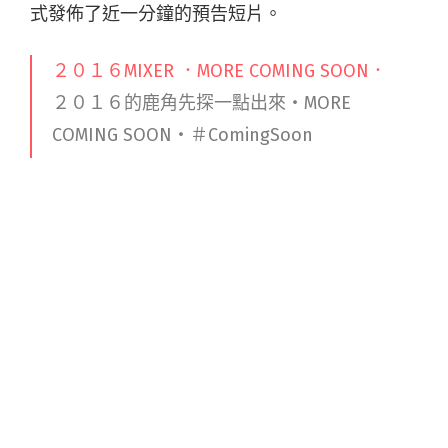
式發佈了近一分鐘的預告短片。
２０１６MIXER ．MORE COMING SOON．
２０１６的鹿角先探一點出來・MORE
COMING SOON・＃ComingSoon
由
麋先生 Mixer
貼上了 2016年3月21日
預告中雖然沒有特別的影像畫面，但能聽到由木
吉他、拍掌聲與樂團齊唱構築成前奏，雖然曝光
片段十分簡短，但絲毫不減令人熱血的程度。相
較過去較注重旋律強勁的電吉他搖滾、主唱聖皓
亮眼的人聲表現，這次的麋先生很可能嘗試了不
同的音樂創作概念。