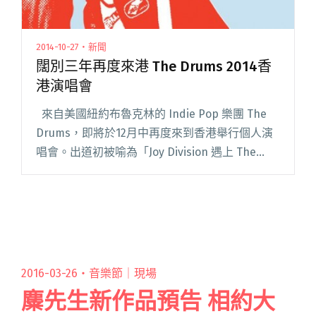
2014-10-27・新聞
闊別三年再度來港 The Drums 2014香
港演唱會
來自美國紐約布魯克林的 Indie Pop 樂團 The
Drums，即將於12月中再度來到香港舉行個人演
唱會。出道初被喻為「Joy Division 遇上 The
Beach Boys」的 The Drums，以「黑暗系」歌閱
讀全文 "闊別三年再度來港 The Drums 2014香港
演唱會"
2016-03-26・
音樂節｜現場
麋先生新作品預告 相約大