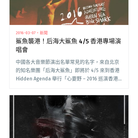
2016-03-07・新聞
鯊魚襲港！后海大鯊魚 4/5 香港專場演
唱會
中國各大音樂節演出名單常見的名字，來自北京
的知名樂團「后海大鯊魚」即將於 4/5 來到香港
Hidden Agenda 舉行「心要野 – 2016 巡演香港
站」專場演唱會。這是樂團繼 2013 年後，事隔三
年再度訪港。 作為中國閱讀全文 "鯊魚襲港！后
海大鯊魚 4/5 香港專場演唱會"