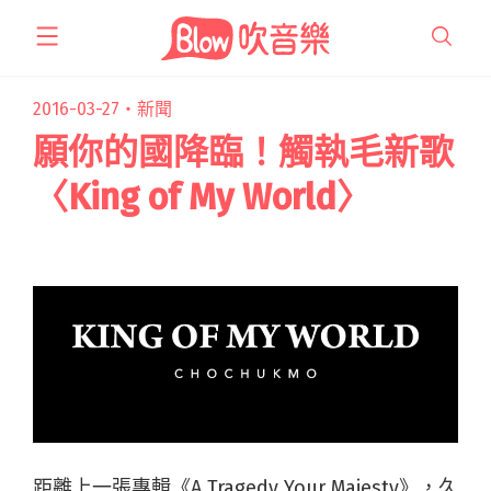
跳
至
主
要
2016-03-27・
新聞
內
願你的國降臨！觸執毛新歌
容
〈King of My World〉
距離上一張專輯《A Tragedy Your Majesty》，久