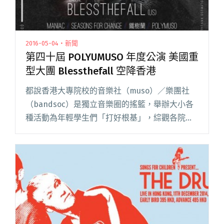
2016-05-04・新聞
第四十屆 POLYUMUSO 年度公演 美國重
型大團 Blessthefall 空降香港
都說香港大專院校的音樂社（muso）／樂團社
（bandsoc）是獨立音樂圈的搖籃，舉辦大小各
種活動為年輕學生們「打好根基」，綜觀各院校
活動，理工大學音樂社（POLYUMUSO）的年度公
演往往是萬眾期待的焦點，該社素來有舉辦高質
活動的傳統，不閱讀全文 "第四十屆 POLYUMUSO
年度公演 美國重型大團 Blessthefall 空降香港"