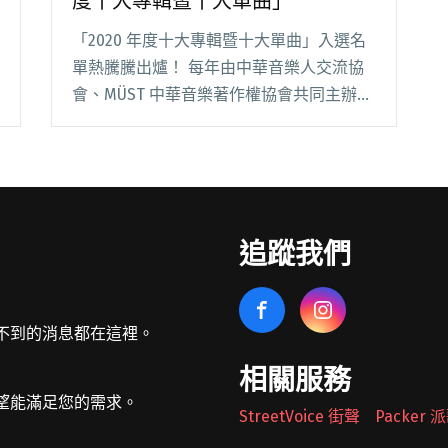
度十大專輯暨十大單曲」
「2020 年度十大專輯暨十大單曲」入選名
單熱騰騰出爐！ 每年由中華音樂人交流協
會、MÜST 中華音樂著作權協會共同主辦的
「十大專輯暨十大單曲」，是由非官方單位
所主辦卻深受唱片公司及歌手重視的獎項，
得獎者依照去年度在台灣所發行過的所有唱
片專閱讀全文 "中華音樂人交流協會公布
「2020年度十大專輯暨十大單曲」"
追蹤我們
不到的消息都在這裡。
相關服務
望能滿足您的需求。
StreetVoice 街聲
Packer