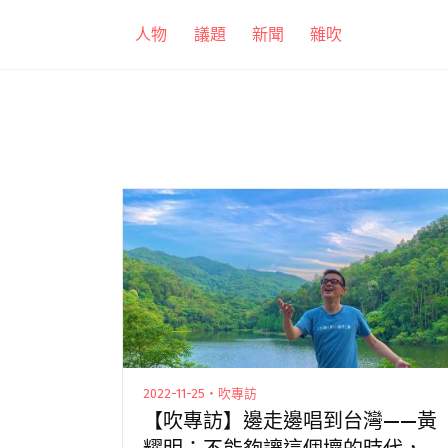
跳
人物
議題
新聞
雜吹
至
主
要
內
容
2022-11-25・吹專訪
【吹專訪】邊走邊唱到台灣——黃