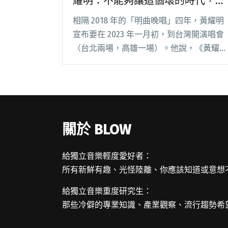
耀明：不能夠讓這個壞的時代，拿
走我們尋找快樂的力量。
相隔 2018 年的「明曲晚唱」四年，黃耀明
宣布要在 2023 年一月初，到台灣開演唱會
（台北兩場，高雄一場）。他說，《黃耀明
邊走邊唱》的巡演規模並非過去那種在香港
大秀，身處 livehouse 會更專注在音樂上；
樂手組成包括「一半的拜金小閱讀全文
"【吹專訪】邊走邊唱到台灣——黃耀明：
不能夠讓這個壞的時代，拿走我們尋找快樂
關於 BLOW
的力量。"
給獨立音樂輕度愛好者：
所有新鮮有趣、光怪陸離、你應該知道或意想
給獨立音樂重度研究生：
那些冷僻的專業知識、產業觀察、流行趨勢希