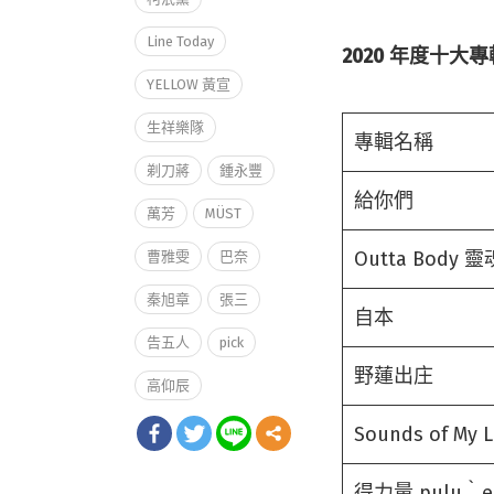
Line Today
2020 年度十大
YELLOW 黃宣
生祥樂隊
專輯名稱
剃刀蔣
鍾永豐
給你們
萬芳
MÜST
Outta Body 
曹雅雯
巴奈
秦旭章
張三
自本
告五人
pick
野蓮出庄
高仰辰
Sounds of My L
得力量 pulu‵