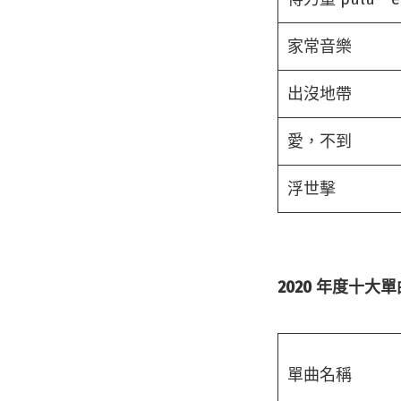
家常音樂
出沒地帶
愛，不到
浮世擊
2020 年度十大
單曲名稱