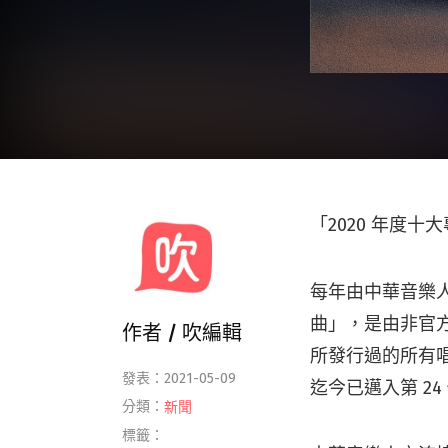
「2020 年度
每年由中華音樂人
曲」，是由非官
作者 /
吹編輯
所發行過的所有
發表：2021-05-09
迄今已邁入第 24
分類：
新聞
標籤：