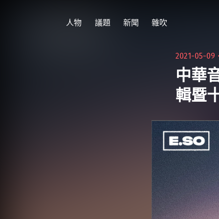
跳
至
人物
議題
新聞
雜吹
主
要
2021-05-09
內
中華音
容
輯暨