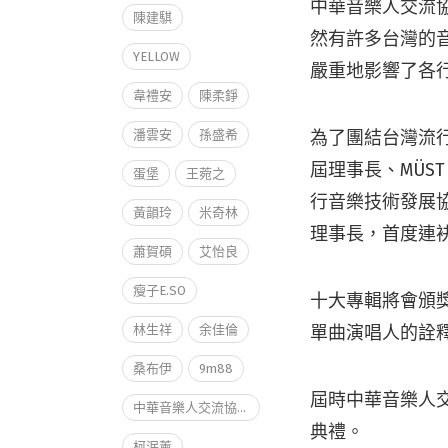
中華音樂人交流
陳建騏
然有許多台灣的
YELLOW
嚴重地影響了各
韋禮安
陳柔錚
潘雲安
孫盛希
為了團結台灣流
屆理事長、MÜS
蛋堡
王菀之
行音樂技術發展
黃韻玲
米奇林
理事長，首度連
蕭賀碩
艾怡良
瘦子E.SO
十大專輯將會頒
林生祥
余佳倫
單曲演唱人的詮
桑布伊
9m88
屆時中華音樂人交
中華音樂人交流協會
典禮。
柯泯薰