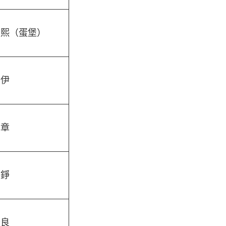
振熙（蛋堡）
布伊
旭章
柔錚
怡良