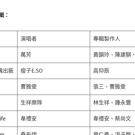
專輯：
演唱者
專輯製作人
萬芳
黃韻玲、陳建騏
靈魂出竅
瘦子E.SO
高仰辰
曹雅雯
張三、曹雅雯
生祥樂隊
林生祥、鍾永豐
ife
韋禮安
韋禮安、蔡尚文
em
桑布伊
曾仁義、洪子龍