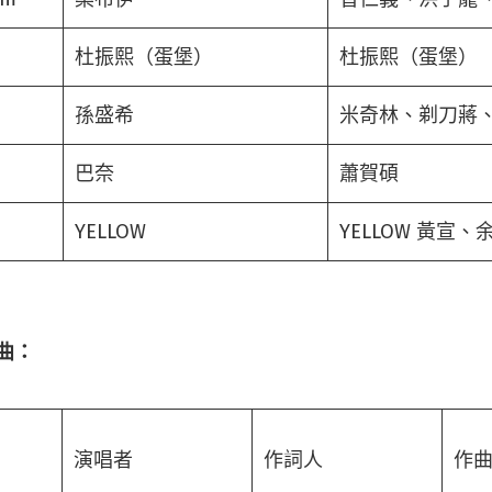
杜振熙（蛋堡）
杜振熙（蛋堡）
孫盛希
米奇林、剃刀蔣
巴奈
蕭賀碩
YELLOW
YELLOW 黃宣、
單曲：
演唱者
作詞人
作