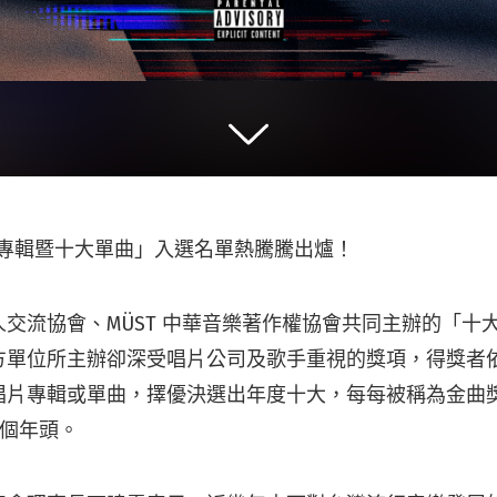
十大專輯暨十大單曲」入選名單熱騰騰出爐！
交流協會、MÜST 中華音樂著作權協會共同主辦的「十
方單位所主辦卻深受唱片公司及歌手重視的獎項，得獎者
唱片專輯或單曲，擇優決選出年度十大，每每被稱為金曲
 個年頭。