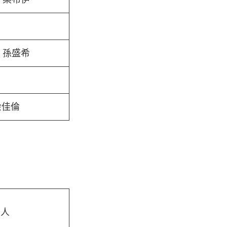
、孫盛希
余佳倫
曲人