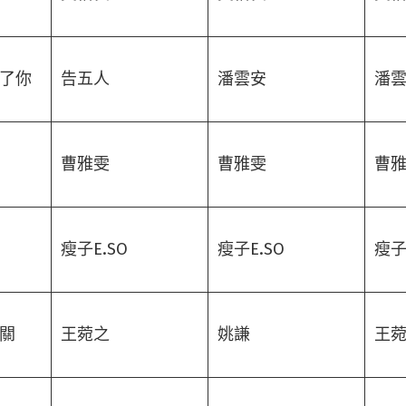
了你
告五人
潘雲安
潘
曹雅雯
曹雅雯
曹
瘦子E.SO
瘦子E.SO
瘦子
關
王菀之
姚謙
王