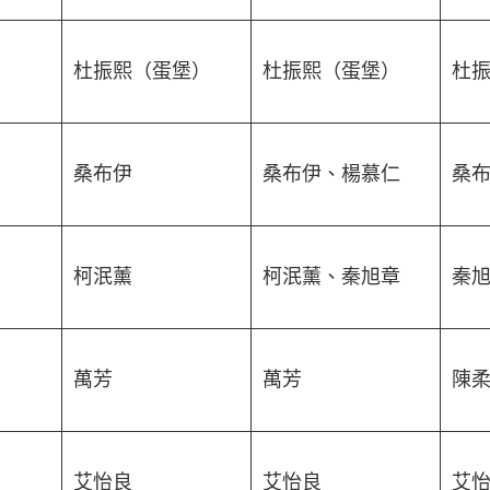
杜振熙（蛋堡）
杜振熙（蛋堡）
杜
桑布伊
桑布伊、楊慕仁
桑
柯泯薰
柯泯薰、秦旭章
秦
萬芳
萬芳
陳
艾怡良
艾怡良
艾