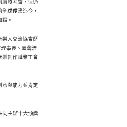
的嚴峻考驗，但仍
的全球侵襲迄今，
加霜。
音樂人交流協會歷
會理事長、臺灣流
音樂創作職業工會
創意與能力並肯定
會共同主辦十大頒獎