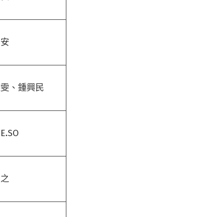
雲安
雅雯、鍾興民
E.SO
菀之