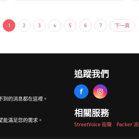
密》及十二吋黑膠《如果每天都可以
happy happy 誰想要sa閱讀全文 "陳嫺靜
宣布2025年發行首張專輯！一次兩張、兩
1
2
3
4
5
6
7
下一頁
個版本顏社獨家限量預購中"
追蹤我們
不到的消息都在這裡。
相關服務
望能滿足您的需求。
StreetVoice 街聲
Packer