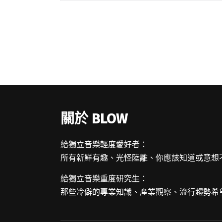
球僅一百多隻的間諜小蟲，作為資本社會下
的周邊可說是 SUPER 限量級。 開始學陶已
有三閱讀全文 "【吹專訪】摸出來的首張專
輯，一次兩張——陳嫺靜：「我覺得摸東西
這件事情是很 happy 的。」"
關於 BLOW
給獨立音樂輕度愛好者：
所有新鮮有趣、光怪陸離、你應該知道或意想
給獨立音樂重度研究生：
那些冷僻的專業知識、產業觀察、流行趨勢希