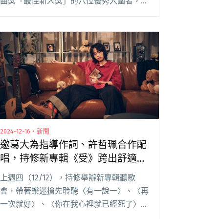
曲獎「最佳新人獎」的六位優秀入圍者，包
含一舉入圍五項大獎的都市原住民張淦勛、
「靈魂夜姬」鄭雙雙、Gen Z 世代矚目新星
Andr、迷幻女聲閱讀全文 "【金曲36】
2025 GMA金曲國際音樂節6/24-27登場 山
姆、Andr、鄭雙雙、陳泳希等新聲輪番獻
唱"
2024-12-16・新聞
邀葛大為指導作詞、許哲珮合作配
唱，持修新專輯《受》跨出舒適圈
追尋「失心的愛」
上週四（12/12），持修舉辦新專輯聽歌
會，帶著樂迷搶先聆聽〈有一說一〉、〈再
一次就好〉、〈你在我心裡就已經死了〉、
〈第一名〉、〈掰掰〉共 5 首新歌，並邀製