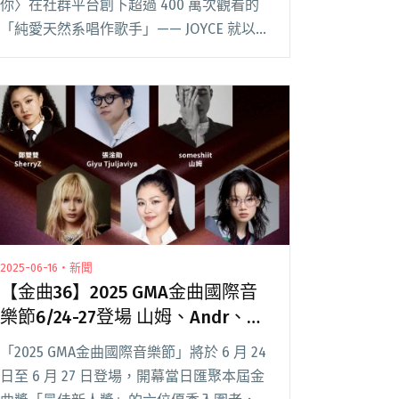
你〉在社群平台創下超過 400 萬次觀看的
「純愛天然系唱作歌手」—— JOYCE 就以
斯，正式宣布將於 3 月 15 日在 SUB LIVE 舉
行個人首張創作專輯《才華換桃花 Talent F
閱讀全文 "JOYCE就以斯宣布3/15 SUB舉辦
專場 李權哲擔任嘉賓"
2025-06-16・新聞
【金曲36】2025 GMA金曲國際音
樂節6/24-27登場 山姆、Andr、鄭
雙雙、陳泳希等新聲輪番獻唱
「2025 GMA金曲國際音樂節」將於 6 月 24
日至 6 月 27 日登場，開幕當日匯聚本屆金