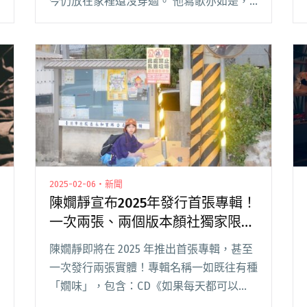
今仍放在家裡還沒穿過。 他寫歌亦如是，
新作〈PEDAL〉裡狂傲的句子早在比賽前就
寫好，那幾年滿心「衝出安泰街」，覺得自
己寫的詞很棒卻沒有錄下來的勇氣，「雖然
寫閱讀全文 "【吹專訪】一個人沒辦法更
好：Gummy B談《更好》"
2025-02-06・新聞
陳嫺靜宣布2025年發行首張專輯！
一次兩張、兩個版本顏社獨家限量
預購中
陳嫺靜即將在 2025 年推出首張專輯，甚至
一次發行兩張實體！專輯名稱一如既往有種
「嫺味」，包含：CD《如果每天都可以
happy happy 誰想要sad:＊– 合作的秘