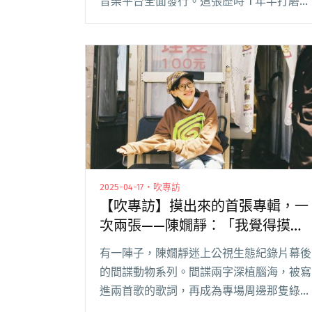
音樂平台全面發行。這張歷時 1 年半打磨的
專輯，記錄她這段日子人生中的劇烈轉折，
自曝感情狀態終於脫離「母胎單身」；也在
同時期與父親道別，閱讀全文 "因〈都是
weather你〉爆紅！JOYCE就以斯釋出首張
創作專輯《才華換桃花》"
2025-04-17・吹專訪
【吹專訪】摸出來的首張專輯，一
次兩張——陳嫺靜：「我覺得摸東
西這件事情是很 happy 的。」
有一陣子，陳嫺靜迷上公視生態紀錄片幕後
的間諜動物系列。間諜兩字深植腦海，被寫
進兩首歌的歌詞，再成為專場周邊那隻綠色
生物。由她製作、陶藝工作室協助翻模，全