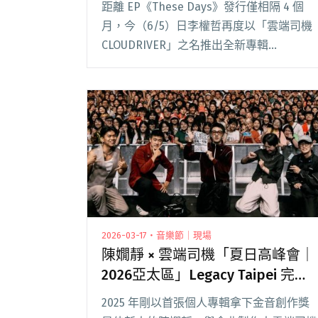
距離 EP《These Days》發行僅相隔 4 個
月，今（6/5）日李權哲再度以「雲端司機
CLOUDRIVER」之名推出全新專輯
《1997》。專輯歷時三年打磨，共收錄 9
首歌曲，並由李權哲、王昱辰（老王）擔任
共同製作人。 專輯名稱《19閱讀全文 "李權
哲再以雲端司機之名推出專輯《1997》，
挖掘音樂養分回到幻想年代"
2026-03-17・音樂節｜現場
陳嫺靜 × 雲端司機「夏日高峰會｜
2026亞太區」Legacy Taipei 完售
再加場
2025 年剛以首張個人專輯拿下金音創作獎