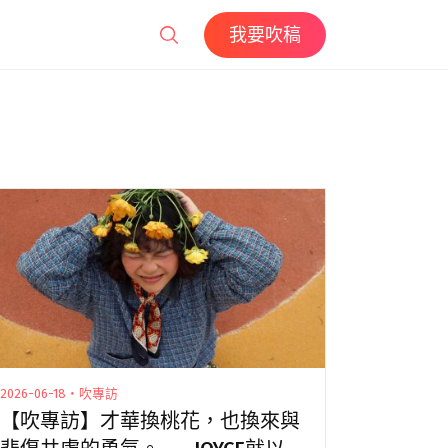
我要吹稿
2026-06-18・吹專訪
【吹專訪】才華換桃花，也換來與