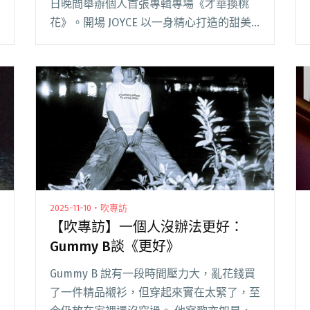
日晚間舉辦個人首張專輯專場《才華換桃
花》。開場 JOYCE 以一身精心打造的甜美
率性造型驚艷登場，她感性自白：「很多人
問我會不會緊張。」話音剛落〈妳和吉他〉
隨即響起，她以穩健的台風與極具閱讀全文
"JOYCE就以斯《才華換桃花》專場 李權哲
助陣合唱新歌〈靠很近〉"
2025-11-10・吹專訪
【吹專訪】一個人沒辦法更好：
Gummy B談《更好》
Gummy B 說有一段時間壓力大，亂花錢買
了一件精品襯衫，但穿起來實在太緊了，至