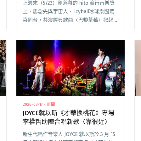
上週末（5/23）剛落幕的 hito 流行音樂獎
上，馬念先與宇宙人、 icyball冰球樂團驚
喜同台，共演經典歌曲〈巴黎草莓〉掀起熱
烈討論。而近期馬念先也帶著全新創作專輯
回歸，與前作相隔五年的《櫻桃可樂的滋
味》正式宣布於 6/6 全面數位上閱讀全文
"馬念先新專輯《櫻桃可樂的滋味》由李權
哲操刀製作，發片專場力邀陳嫺靜擔任嘉
賓"
2026-03-17・新聞
JOYCE就以斯《才華換桃花》專場
李權哲助陣合唱新歌〈靠很近〉
新生代唱作音樂人 JOYCE 就以斯於 3 月 15