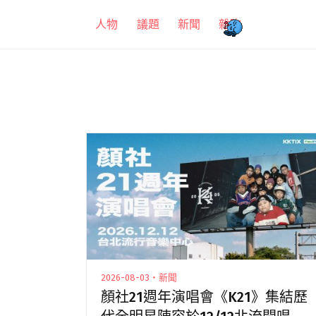
跳
人物
議題
新聞
雜吹
至
主
要
內
容
2026-08-03・新聞
顏社21週年演唱會《K21》集結歷