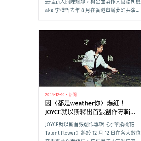
最佳新人的陳嫺靜，與金曲製作人雲端司機
aka 李權哲去年 8 月在香港舉辦夢幻共演
「陳嫺靜 Hsien Ching X 雲端司機
CLOUDRIVER：香港夏日高峰會 Summer
Summit」閱讀全文 "陳嫺靜 × 雲端司機
「夏日高峰會｜2026亞太區」Legacy
Taipei 完售再加場"
2025-12-10・新聞
因〈都是weather你〉爆紅！
JOYCE就以斯釋出首張創作專輯
《才華換桃花》
JOYCE就以斯首張創作專輯《才華換桃花
Talent Flower》將於 12 月 12 日在各大數位