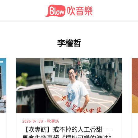
李權哲
2026-07-08・吹專訪
【吹專訪】戒不掉的人工香甜——