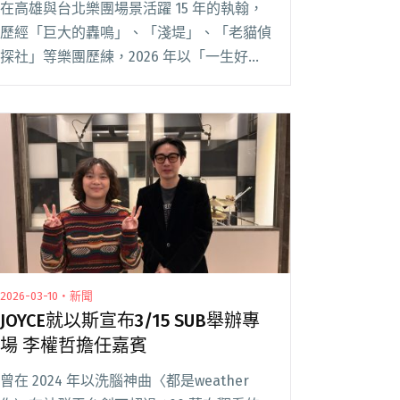
在高雄與台北樂團場景活躍 15 年的執翰，
歷經「巨大的轟鳴」、「淺堤」、「老貓偵
探社」等樂團歷練，2026 年以「一生好
命」之名，正式以個人身份發表首張
EP《回憶三部曲》，並於 4 月 8 日推出單
曲〈很久以後〉MV。不同於巨大轟鳴的狂
野閱讀全文 "老貓偵探社吉他手執翰化身
「一生好命」發行首張EP《回憶三部曲》"
2026-03-10・新聞
JOYCE就以斯宣布3/15 SUB舉辦專
場 李權哲擔任嘉賓
曾在 2024 年以洗腦神曲〈都是weather