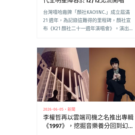
代全明星陣容於12/12北流開唱
台灣嘻哈廠牌「顏社KAO!INC.」成立屆滿
21 週年，為記錄這難得的里程碑，顏社宣
布《K21 顏社二十一週年演唱會》。演出將
於 2026/12/12 (六）登上台北流行音樂中
心，正式啟售前，官方也正式公開史詩級的
黃金陣容，顏社歷代成員都閱讀全文 "顏社
21週年演唱會《K21》集結歷代全明星陣容
於12/12北流開唱"
2026-06-05・新聞
李權哲再以雲端司機之名推出專輯
《1997》，挖掘音樂養分回到幻想
年代