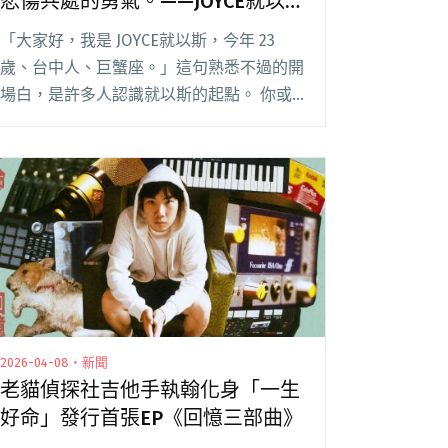
悲傷共處的勇氣。——JOYCE就以
斯談首張專輯《才華換桃花》
「大家好，我是 JOYCE就以斯，今年 23
歲、台中人、巨蟹座。」這句熟悉不過的開
場白，是許多人認識就以斯的起點。 你或
許看過她獨旅歐洲的「我又被偷了」，被三
五好友一起做菜的「藝術家廚房」系列逗
笑；又或者透過〈都是 Weather 你〉輕閱
讀全文 "【吹專訪】才華換桃花，也換來與
悲傷共處的勇氣。——JOYCE就以斯談首張
專輯《才華換桃花》"
2026-04-08・新聞
老貓偵探社吉他手執翰化身「一生
好命」發行首張EP《回憶三部曲》