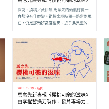
馬念先談專輯《櫻桃可樂的滋味》
採訪、撰稿／黃伊晨 馬念先的頭髮好像一
直都沒有什麼變。從糯米糰時期一路留到現
在，仍是那顆辨識度極高、近乎鳥巢型的捲
髮。這顆「鳥巢頭」幾乎可以代表馬念先的
狀態，沒有特別設計，就因為習慣、喜歡，
慢慢留了下來。 他描述許多創作決定時，
也常常是這樣閱讀全文 "【吹專訪】戒不掉
的人工香甜——馬念先談專輯《櫻桃可樂的
滋味》"
2026-05-29・新聞
馬念先新專輯《櫻桃可樂的滋味》
由李權哲操刀製作，發片專場力邀
陳嫺靜擔任嘉賓