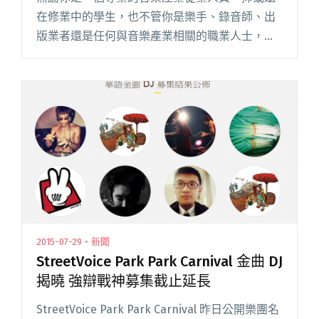
在修業中的學生，也不管你是樂手、錄音師、出
版業者還是任何與音樂產業相關的職業人士，你
是否曾想望能夠接觸到更多來自不同地方的強
者、自己的作品或者才能得以被更廣泛的看見，
或者是求知若渴，想要獲得所有第一閱讀全文
"成為亞太地區音樂產業的一份子！AAMAS 提供
更多機會及最新資訊"
2015-07-29・新聞
StreetVoice Park Park Carnival 金曲 DJ
揭曉 強辯戰神募集截止延長
StreetVoice Park Park Carnival 昨日公開樂團名