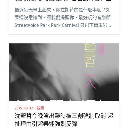
最近每天早上起來，你在期待的是什麼事呢？如
果還沒意識到，讓我們提醒你，最好玩的音樂節
StreetVoice Park Park Carnival 只剩下兩周啦！
樂團組隊大公開之後，粉絲專頁上也開始一隊接
著一隊介紹這些意想不到的神奇組合，閱讀全文
"緊張倒數！ StreetVoice Park Park Carnival 場
域圖及大舞台首波陣容釋出"
2015-08-12・新聞
沈聖哲今晚演出臨時被三創強制取消 超
扯理由引起樂迷強烈反彈