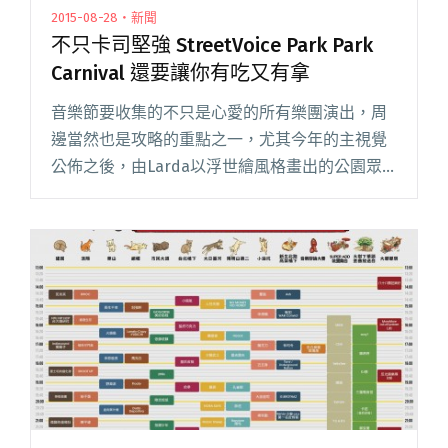
2015-08-28・新聞
不只卡司堅強 StreetVoice Park Park
Carnival 還要讓你有吃又有拿
音樂節要收集的不只是心愛的所有樂團演出，周
邊當然也是攻略的重點之一，尤其今年的主視覺
公佈之後，由Larda以浮世繪風格畫出的公園眾
生相讓眾多樂迷都忍不住驚呼：「好帥！」想收
藏的話當然不能錯過T-shirt和毛巾，熱鬧搖滾的
妖怪貓貓或者眾鬼圍閱讀全文 "不只卡司堅強
StreetVoice Park Park Carnival 還要讓你有吃又
有拿"