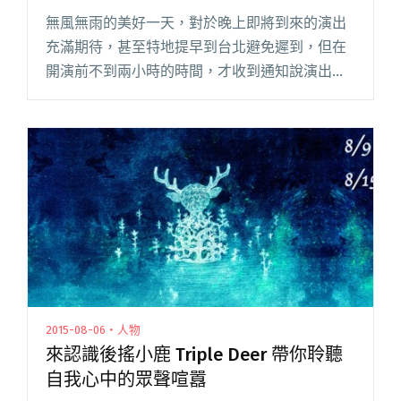
無風無雨的美好一天，對於晚上即將到來的演出
充滿期待，甚至特地提早到台北避免遲到，但在
開演前不到兩小時的時間，才收到通知說演出取
消，是什麼感覺？ 今天原定於晚上19:30開唱，在
新開幕的三創生活園區舉行的「沈聖哲 ｜一人｜
夏日特演場」於接近閱讀全文 "沈聖哲今晚演出
臨時被三創強制取消 超扯理由引起樂迷強烈反
彈"
2015-08-06・人物
來認識後搖小鹿 Triple Deer 帶你聆聽
自我心中的眾聲喧囂