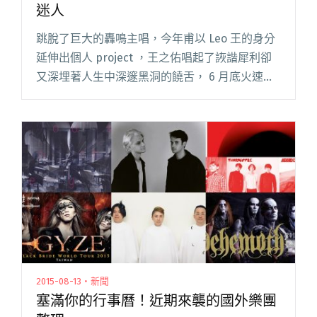
迷人
跳脫了巨大的轟鳴主唱，今年甫以 Leo 王的身分
延伸出個人 project ，王之佑唱起了詼諧犀利卻
又深埋著人生中深邃黑洞的饒舌， 6 月底火速先
發行了首張 EP 《Leo 王賣瓜自賣自誇》，隨即又
陸續公布兩支 MV ，將自己的才華用不同方閱讀
全文 "Leo 王新 MV 噴發 饒舌才子不ㄎㄧㄤ也迷
人"
2015-08-13・新聞
塞滿你的行事曆！近期來襲的國外樂團