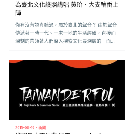
為臺北文化護照講唱 黃玠、大支輪番上
陣
你有沒有認真聽過，屬於臺北的聲音？ 由於聲音
傳遞著一時一代、一處一地的生活經驗，直接而
深刻的帶領著人們深入探索文化最深層的一面。
2015臺北文化護照希望能夠藉由「聲音」帶領民
眾進入文化更深層，規劃出三大主題：臺北聲音
風景探索、臺北聲音嘉年華閱讀全文 "為臺北文
化護照講唱 黃玠、大支輪番上陣"
2015-08-19・新聞