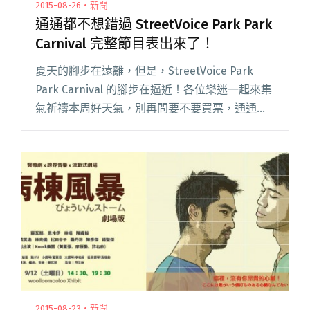
2015-08-26・新聞
通通都不想錯過 StreetVoice Park Park
Carnival 完整節目表出來了！
夏天的腳步在遠離，但是，StreetVoice Park
Park Carnival 的腳步在逼近！各位樂迷一起來集
氣祈禱本周好天氣，別再問要不要買票，通通免
費入場，讓我們用這場盛會歡送夏天的尾巴！ 近
幾日連續轟出好幾發消息，但想必各位都還閱讀
全文 "通通都不想錯過 StreetVoice Park Park
Carnival 完整節目表出來了！"
2015-08-23・新聞