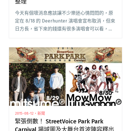
整理
今天有個壞消息應該讓不少樂迷心情悶悶的，原
定在 8/18 的 Deerhunter 演唱會宣布取消，但來
日方長，省下來的錢還有很多演唱會可以看，也
可以繼續期待下半年會有什麼樣的驚喜降臨！最
近除了台灣樂團的演出之外，還有打算要去看那
些來台的海閱讀全文 "塞滿你的行事曆！近期來
襲的國外樂團整理"
2015-08-12・新聞
緊張倒數！ StreetVoice Park Park
Carnival 場域圖及大舞台首波陣容釋出