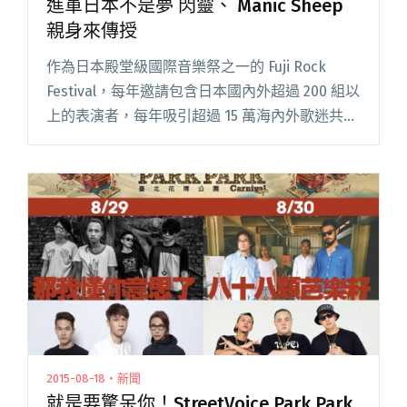
進軍日本不是夢 閃靈、 Manic Sheep
親身來傳授
作為日本殿堂級國際音樂祭之一的 Fuji Rock
Festival，每年邀請包含日本國內外超過 200 組以
上的表演者，每年吸引超過 15 萬海內外歌迷共襄
盛舉，是眾多樂迷每年暑期朝聖的重點，能夠站
上 Fuji Rock 舞台更是許多樂團閱讀全文 "進軍日
本不是夢 閃靈、 Manic Sheep 親身來傳授"
2015-08-18・新聞
就是要驚呆你！StreetVoice Park Park