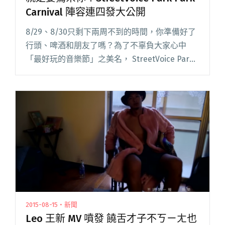
Carnival 陣容連四發大公開
8/29、8/30只剩下兩周不到的時間，你準備好了
行頭、啤酒和朋友了嗎？為了不辜負大家心中
「最好玩的音樂節」之美名， StreetVoice Park
Park Carnival 連續轟出四波演出陣容，要讓所有
樂迷和音樂人都驚呆了！ 繼上周閱讀全文 "就是
要驚呆你！StreetVoice Park Park Carnival 陣容
連四發大公開"
2015-08-15・新聞
Leo 王新 MV 噴發 饒舌才子不ㄎㄧㄤ也