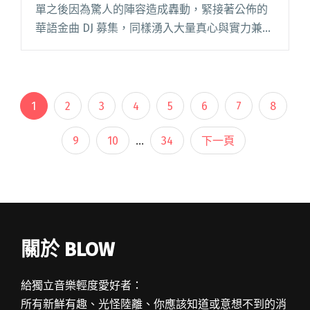
單之後因為驚人的陣容造成轟動，緊接著公佈的
華語金曲 DJ 募集，同樣湧入大量真心與實力兼具
的狂熱者，每位 DJ 各有不同愛好風格獨具，帥氣
歌手王舜要帶來自己的改編作閱讀全文
"StreetVoice Park Park Carnival 金曲 DJ 揭曉 強
辯戰神募集截止延長"
1
2
3
4
5
6
7
8
9
10
...
34
下一頁
關於 BLOW
給獨立音樂輕度愛好者：
所有新鮮有趣、光怪陸離、你應該知道或意想不到的消