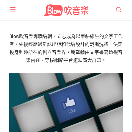
跳
至
主
要
內
Blow吹音樂專職編輯，立志成為以筆耕維生的文字工作
容
者，先後經歷過雜誌出版和代編設計的戰場洗禮，決定
投身興趣所在的獨立音樂界，期望藉由文字書寫透視音
樂內在、穿梭網路平台邂逅廣大群眾。