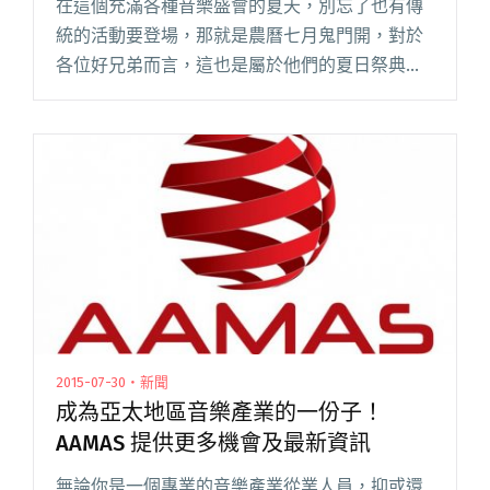
在這個充滿各種音樂盛會的夏天，別忘了也有傳
統的活動要登場，那就是農曆七月鬼門開，對於
各位好兄弟而言，這也是屬於他們的夏日祭典！
今年夏天就有個結合了傳統與現代、主流與獨立
的音樂祭8/29、8/30在台中登場，由全聯主辦的
「妖怪音樂祭」誓言要打閱讀全文 "假鬼假怪鬧
夏天 妖怪音樂祭人鬼同歡！"
2015-07-30・新聞
成為亞太地區音樂產業的一份子！
AAMAS 提供更多機會及最新資訊
無論你是一個專業的音樂產業從業人員，抑或還