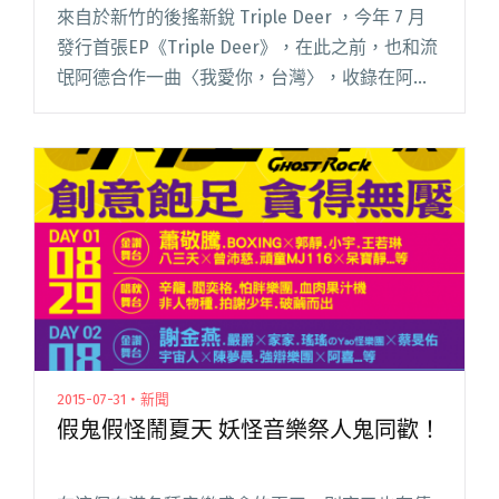
來自於新竹的後搖新銳 Triple Deer ，今年 7 月
發行首張EP《Triple Deer》，在此之前，也和流
氓阿德合作一曲〈我愛你，台灣〉，收錄在阿德
睽違 10 年的新專輯中；這充滿了新體驗的一年
裡，8月份他們也要展開巡迴行程，在台閱讀全文
"來認識後搖小鹿 Triple Deer 帶你聆聽自我心中
的眾聲喧囂"
2015-07-31・新聞
假鬼假怪鬧夏天 妖怪音樂祭人鬼同歡！