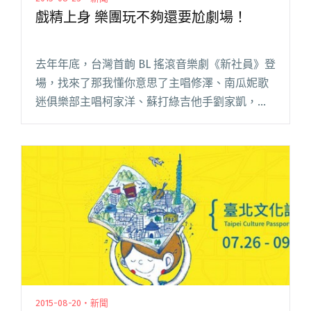
戲精上身 樂團玩不夠還要尬劇場！
去年年底，台灣首齣 BL 搖滾音樂劇《新社員》登
場，找來了那我懂你意思了主唱修澤、南瓜妮歌
迷俱樂部主唱柯家洋、蘇打綠吉他手劉家凱，分
別來飾演劇中吉他手的前男友，成功炒熱話題，
也讓樂迷見到了偶像們難得一見的演技，近期也
宣布 9 月和 10 月閱讀全文 "戲精上身 樂團玩不夠
還要尬劇場！"
2015-08-20・新聞