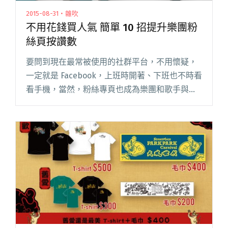
2015-08-31・雜吹
不用花錢買人氣 簡單 10 招提升樂團粉
絲頁按讚數
要問到現在最常被使用的社群平台，不用懷疑，
一定就是 Facebook，上班時開著、下班也不時看
看手機，當然，粉絲專頁也成為樂團和歌手與樂
迷聯繫互動、擴大群眾效應之最方便也最有效的
工具，按讚數量不知不覺變成審視一位藝人的人
氣重要指標，不然怎麼閱讀全文 "不用花錢買人
氣 簡單 10 招提升樂團粉絲頁按讚數"