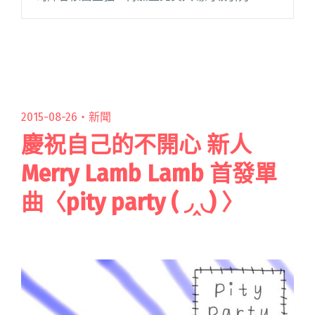
得眾多樂迷不畏高溫也要前來參戰，現場人山人
海，台上台下齊飆汗，無疑更彰顯了夏日專屬的
生猛閱讀全文 "鶴The Crane邀LINION上台宣
傳、Leo王呼應時事唱〈白飯〉⋯⋯首日Park
Park Carnival叭叭舞台的演出亮點回顧"
2015-08-26・
新聞
慶祝自己的不開心 新人
Merry Lamb Lamb 首發單
曲〈pity party ( ◞‸◟) 〉