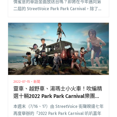
情蜜意的華語金曲放送台嗎？即將在今年邁向第
二屆的 StreetVoice Park Park Carnival，除了持
續開放帥哥辣妹組隊參加徵選外，若是你沒組過
團、不會樂器的話也沒關係，只要憑著自已閱讀
全文 "StreetVoice Park Park Carnival 又出新招
全面徵召金曲 DJ 以及強辯戰神"
2022-07-15・新聞
靈車、越野車、湯瑪士小火車！吹編精
選十輛2022 Park Park Carnival樂團車
隊
本週末（7/16、17）由 StreetVoice 街聲睽違七年
再度舉辦的「2022 Park Park Carnival 叭叭嘉年