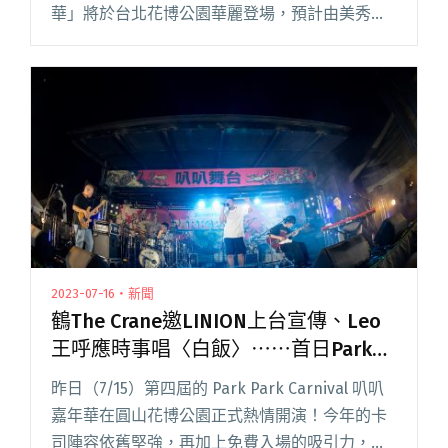
華」將於台北花博公園華麗登場，預計由美秀集
團、傷心欲絕、血肉果汁機、YELLOW 黃宣、五
五身等近 70 組閱讀全文 "靈車、越野車、湯瑪士
小火車！吹編精選十輛2022 Park Park Carnival
樂團車隊"
2023-07-16・新聞
鶴The Crane邀LINION上台宣傳、Leo
王呼應時事唱〈白飯〉⋯⋯首日Park
Park Carnival叭叭舞台的演出亮點回顧
昨日（7/15）第四屆的 Park Park Carnival 叭叭
嘉年華在圓山花博公園正式熱情開演！今年的卡
司陣容依舊堅強，再加上免費入場的吸引力，使