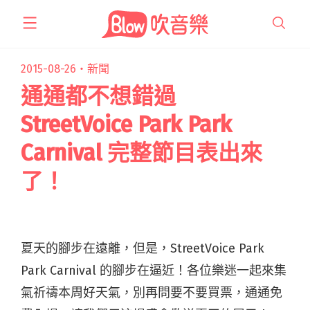
跳
至
主
要
2015-08-26・
新聞
內
通通都不想錯過
容
StreetVoice Park Park
Carnival 完整節目表出來
了！
夏天的腳步在遠離，但是，
StreetVoice Park
Park Carnival
的腳步在逼近！各位樂迷一起來集
氣祈禱本周好天氣，別再問要不要買票，通通免