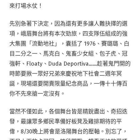
來打場水仗！
先別急著下決定，因為還有更多讓人難抉擇的選
項，峨眉舞台將有本次勁旅，四支隊伍組成的強
大集團「流動地社」，囊括了
1976
、賽璐璐、白
目二分之一、馬克白、鬼畜少女組、包子虎、冠
強軒、
Floaty
、
Duda Deportiva……
趁著鬼門開的
時節要揪一眾好兄弟來慶祝地下社會二週年冥
誕，現場還要開賣限量紀念商品，一傳十十傳百
你不先來搶一定沒有。
當然不僅如此，各個舞台皆是精銳盡出、奇招迭
發，最讓眾多鄉民準備好板凳及雞排期待的平
偉，
8/30
晚上將會是洛陽舞台的壓軸。別忘了，