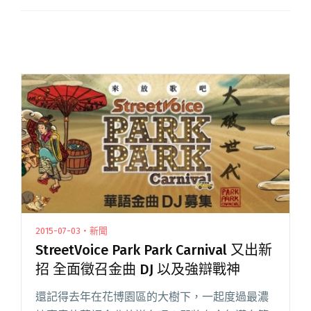
2015-07-03・新聞
StreetVoice Park Park Carnival 又出新
招 全面徵召金曲 DJ 以及強辯戰神
還記得去年在花博園區的大樹下，一起度過最濃