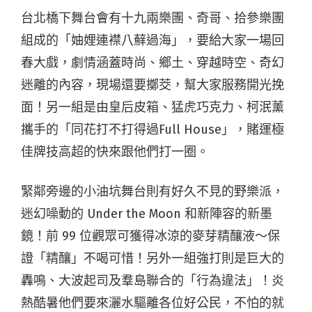
台北橋下舞台會有十九兩樂團、
奇哥、拾參樂團
組成的「妯娌連襟
八蘚過海」，要給大家一場回
春大戲，劇情涵蓋時尚、鄉土、穿越時空、奇幻
迷離的內容，現場還要擲茭，幫大家服務開光挽
面！另一組是由皇后皮箱、猛虎巧克力、柯泯薰
攜手的「同花打不打得過
Full House
」，賭運極
佳牌技高超的快來跟他們打一圈。
緊鄰旁邊的小油坑舞台則有好久不見的野樂派，
迷幻噪動的
Under the Moon
和新陣容的新墨
鏡！前
99
位觀眾可獲得冰涼的麥芽精釀液～保
證「精釀」不喝可惜！另外一組強打則是巨大的
轟鳴、大波起司及羣島聯合的「行為違法」！炎
熱酷暑他們要來灑水驅離各位好公民，不怕的就