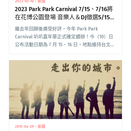
2023-05-10・新聞
2023 Park Park Carnival 7/15、7/16將
在花博公園登場 音樂人＆DJ徵選5/15開
跑
繼去年回歸後廣受好評，今年 Park Park
Carnival 叭叭嘉年華正式確定續辦！今（10）日
公布活動日期為 7 月 15、16 日，地點維持台北圓
山花博公園​不變，音樂人及 DJ 徵選即將在 5 月
15 日開跑，報名至 6 月 閱讀全文 "2023 Park
Park Carnival 7/15、7/16將在花博公園登場 音樂
人＆DJ徵選5/15開跑"
2015-04-29・新聞