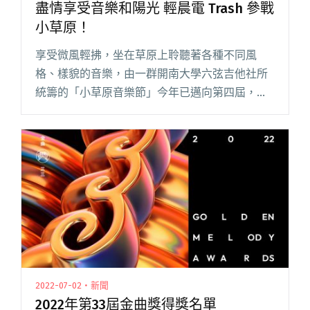
盡情享受音樂和陽光 輕晨電 Trash 參戰
小草原！
享受微風輕拂，坐在草原上聆聽著各種不同風
格、樣貌的音樂，由一群開南大學六弦吉他社所
統籌的「小草原音樂節」今年已邁向第四屆，將
在 5/2 於開南大學校區內盛大登場！今年則以
「走出你的城市」作為號召，邀請來自不同城市
的樂團演出，以不同的音樂樣貌閱讀全文 "盡情
享受音樂和陽光 輕晨電 Trash 參戰小草原！"
2022-07-02・新聞
2022年第33屆金曲獎得獎名單