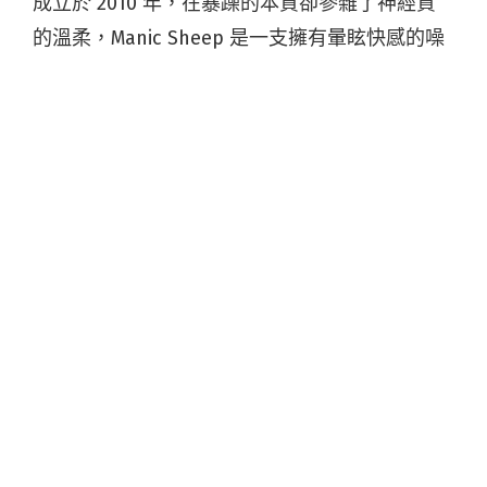
成立於 2010 年，在暴躁的本質卻參雜了神經質
的溫柔，Manic Sheep 是一支擁有暈眩快感的噪
音搖滾。帶點後龐克色彩的音樂，總能衝擊不同
的聽覺刺激，爽口迷人。在去年底經歷團員替
換，這次也是 Manic Sheep 首度以新編制的樣貌
挑戰大型音樂祭舞台，究竟會帶來怎樣的音樂色
彩，值得樂迷好好期待 ！