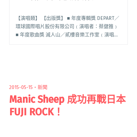
【演唱類】 【出版獎】 ■ 年度專輯獎 DEPART／
環球國際唱片股份有限公司﹙演唱者：蔡健雅﹚
■ 年度歌曲獎 滅人山／貳樓音樂工作室﹙演唱
者：黃連煜﹚ Bluebirds／環球國際唱片股份有
限公司﹙演唱者：蔡健雅﹚ 奶奶／何樂音樂有限
公閱讀全文 "2022年第33屆金曲獎得獎名單"
2015-05-15・
新聞
Manic Sheep 成功再戰日本
FUJI ROCK！