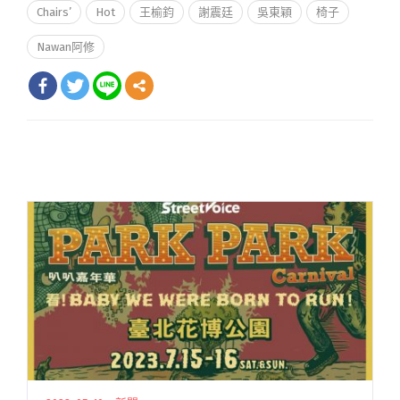
Chairs’
Hot
王榆鈞
謝震廷
吳東穎
椅子
Nawan阿修