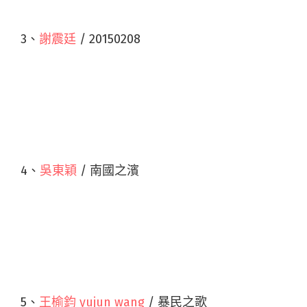
3、
謝震廷
/ 20150208
4、
吳東穎
/ 南國之濱
5、
王榆鈞 yujun wang
/ 暴民之歌