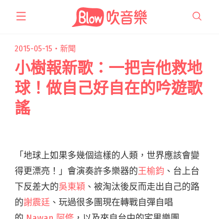
跳
至
主
要
2015-05-15・
新聞
內
小樹報新歌：一把吉他救地
容
球！做自己好自在的吟遊歌
謠
「地球上如果多幾個這樣的人類，世界應該會變
得更漂亮！」會演奏許多樂器的
王榆鈞
、台上台
下反差大的
吳東穎
、被淘汰後反而走出自己的路
的
謝震廷
、玩過很多團現在轉戰自彈自唱
的
Nawan 阿修
，以及來自台中的宅男樂團