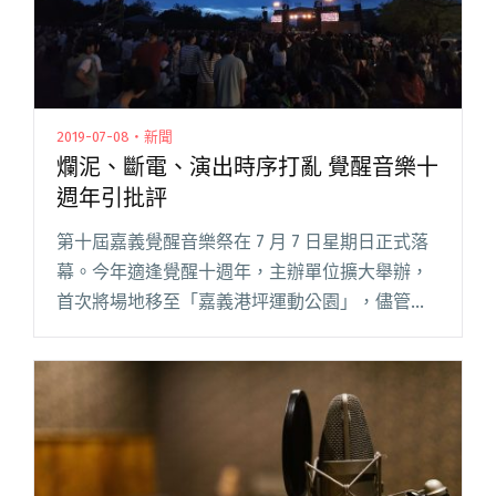
2019-07-08・新聞
爛泥、斷電、演出時序打亂 覺醒音樂十
週年引批評
第十屆嘉義覺醒音樂祭在 7 月 7 日星期日正式落
幕。今年適逢覺醒十週年，主辦單位擴大舉辦，
首次將場地移至「嘉義港坪運動公園」，儘管邀
請到草東沒有派對、土屋安娜、茄子蛋、陳珊
妮、閃靈等重量級演出單位；金曲得獎者
Yellow、椅子樂團、Le閱讀全文 "爛泥、斷電、演
出時序打亂 覺醒音樂十週年引批評"