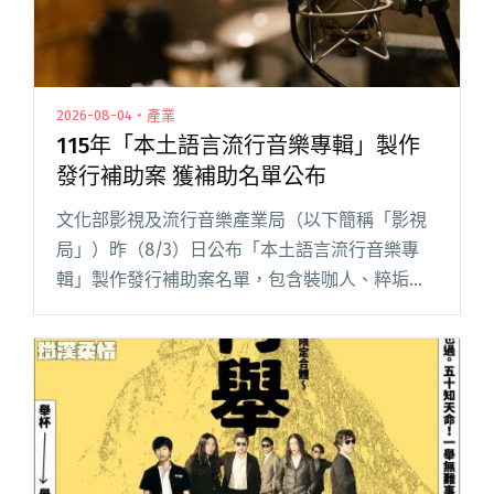
2026-08-04・產業
115年「本土語言流行音樂專輯」製作
發行補助案 獲補助名單公布
文化部影視及流行音樂產業局（以下簡稱「影視
局」）昨（8/3）日公布「本土語言流行音樂專
輯」製作發行補助案名單，包含裝咖人、粹垢
TRAEGO、董事長樂團、青虫aoi、米莎以及百合
花主唱林奕碩等，一共有 21 案件入選，最高獲得
補助 200 閱讀全文 "115年「本土語言流行音樂專
輯」製作發行補助案 獲補助名單公布"