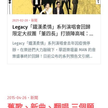
2021-02-20・新聞
Legacy「鐵漢柔情」系列演唱會回歸
限定大叔團「董四長」打頭陣高喊：勿
忘！再舉
Legacy「鐵漢柔情」系列演唱會去年因疫情停
辦，在樂迷們大力敲碗下，華語樂壇最 MAN 的音
樂盛事終於回歸！日前公布的系列預告文引網友
熱烈許願演出卡司，而首波陣容也在年後公布，
出演者含：金曲靈魂好聲音桑布伊、搖滾情歌王
子范逸臣，還有讓人好閱讀全文 "Legacy「鐵漢
柔情」系列演唱會回歸 限定大叔團「董四長」打
頭陣高喊：勿忘！再舉"
2015-04-26・
新聞
舊歌、新曲、翻唱 三個願