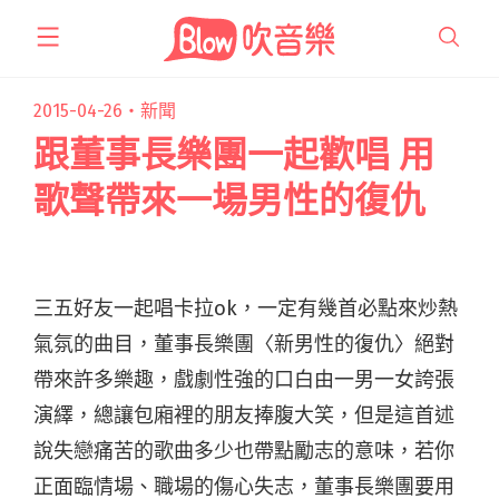
跳
至
主
要
2015-04-26・
新聞
內
跟董事長樂團一起歡唱 用
容
歌聲帶來一場男性的復仇
三五好友一起唱卡拉ok，一定有幾首必點來炒熱
氣氛的曲目，董事長樂團〈新男性的復仇〉絕對
帶來許多樂趣，戲劇性強的口白由一男一女誇張
演繹，總讓包廂裡的朋友捧腹大笑，但是這首述
說失戀痛苦的歌曲多少也帶點勵志的意味，若你
正面臨情場、職場的傷心失志，董事長樂團要用