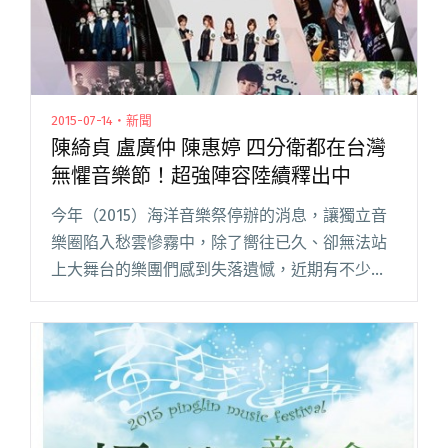
2015-07-14・新聞
陳綺貞 盧廣仲 陳惠婷 四分衛都在台灣
無懼音樂節！超強陣容陸續釋出中
今年（2015）海洋音樂祭停辦的消息，讓獨立音
樂圈陷入愁雲慘霧中，除了嚮往已久、卻無法站
上大舞台的樂團們感到失落遺憾，近期有不少即
將舉辦的音樂祭也紛紛被關切，甚至開始擔心票
房與整個活動的安全性。在如此低迷的社會氣氛
下，忽然殺出了一個振奮人心閱讀全文 "陳綺貞
盧廣仲 陳惠婷 四分衛都在台灣無懼音樂節！超強
陣容陸續釋出中"