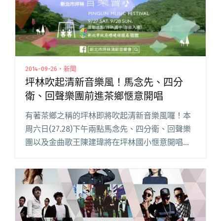
2014-09-26・新聞
坪林吹起清新音樂風！馬念先、四分
衛、回聲樂團前進茶鄉愜意開唱
有著茶鄉之稱的坪林即將吹起清新音樂風囉！本
周六日(27.28)下午兩點馬念先、四分衛、回聲樂
團以及金曲歌王陳建瑋將在坪林國小愜意開唱，
活動全程免費，周末逃離城市生活，相約坪林喝
好茶聽好樂！ 由新北市政府環境保護局主辦的
「坪林清新音樂節」，將閱讀全文 "坪林吹起清
新音樂風！馬念先、四分衛、回聲樂團前進茶鄉
愜意開唱"