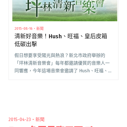
2015-08-16・新聞
清新好音樂！Hush、旺福、皇后皮箱
低碳出擊
假日想要享受陽光與熱浪？新北市政府舉辦的
「坪林清新音樂會」每年都邀請優質的音樂人一
同響應，今年這場音樂會邀請了 Hush、旺福、皇
后皮箱等高人氣音樂表演，可以說是正中「CP 值
魔人」下懷！ 不過看到這張主視覺海報，不禁令
人想到最近一位前影藝閱讀全文 "清新好音樂！
Hush、旺福、皇后皮箱低碳出擊"
2015-04-23・
新聞