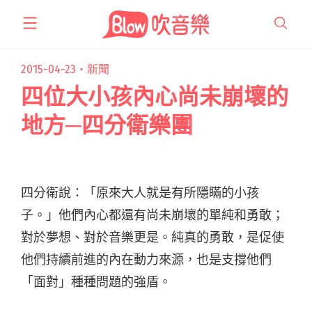
跳
至
主
要
2015-04-23・
新聞
內
四位大小孩內心尚未崩壞的
容
地方─四分衛樂團
四分衛說：「原來大人就是有所隱瞞的小孩
子。」他們內心都還有尚未崩壞的單純和勇敢；
對於夢想、對於音樂更是。純真的勇敢，是促使
他們持續前進的內在動力來源，也是支撐他們
「面對」種種問題的強盾。