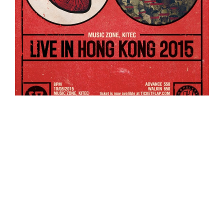
近年人氣滿燈的美國 Emo / Post-Hardcore 名團
「The Used」，將於 8 月首度來港舉行專場音樂
會。
2001 年成立於美國猶他州的 The Used，由詞曲
靈魂人物兼主唱的 Bert McCracken 領軍，自出