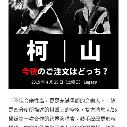
「不但音樂性高，更是充滿畫面的音樂人。」這
是四分衛所描述的棋盤上的空格，雙方將於 4/25
舉辦第一次合作的跨界演唱會。鼓手緯緯更形容