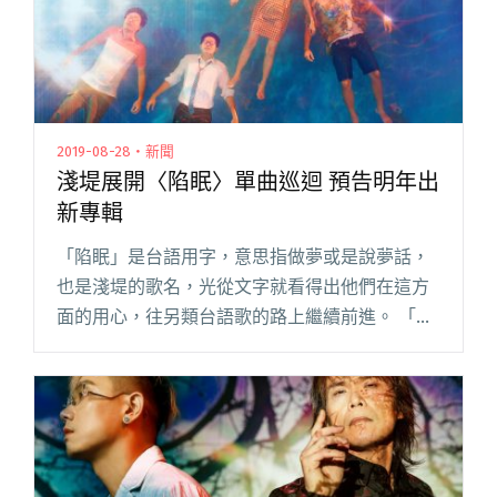
2019-08-28・新聞
淺堤展開〈陷眠〉單曲巡迴 預告明年出
新專輯
「陷眠」是台語用字，意思指做夢或是說夢話，
也是淺堤的歌名，光從文字就看得出他們在這方
面的用心，往另類台語歌的路上繼續前進。 「就
算時間是假、語言會欺騙；就算世界的黑洞大到
要將我們吞沒，也要用盡力氣溫暖他人。」——
淺堤 Easy 所操刀擔任製閱讀全文 "淺堤展開〈陷
眠〉單曲巡迴 預告明年出新專輯"