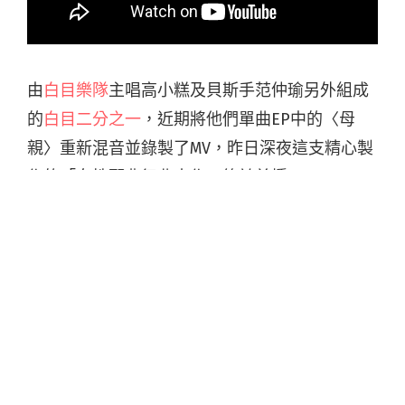
由
白目樂隊
主唱高小糕及貝斯手范仲瑜另外組成
的
白目二分之一
，近期將他們單曲EP中的〈母
親〉重新混音並錄製了MV，昨日深夜這支精心製
作的「女性邪典舞曲大作」終於首播。
這支 MV 由高小糕構思並孕育了半年，以高雄泥
火山做為場景，貫穿整支影片的現代舞蹈，除了
主唱高小糕本人經歷了舞蹈劇場和瑜珈修行之後
親自下場之外，還請來舞蹈新秀余宛倫、服裝設
計師陳必綺共同演出，三人以詭異而扭曲的姿態
在泥巴裡、廢墟裡爬行，還有超現實的穿越時空
橋段，呈現一種恐怖B級片的氛圍。