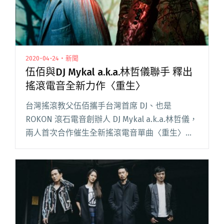
2020-04-24・新聞
伍佰與DJ Mykal a.k.a.林哲儀聯手 釋出
搖滾電音全新力作〈重生〉
台灣搖滾教父伍佰攜手台灣首席 DJ、也是
ROKON 滾石電音創辦人 DJ Mykal a.k.a.林哲儀，
兩人首次合作催生全新搖滾電音單曲〈重生〉。
出道以來致力於搖滾與電音融合不遺餘力、並相
繼在作品及各式演唱會表演上嘗試加入 EDM 元閱
讀全文 "伍佰與DJ Mykal a.k.a.林哲儀聯手 釋出搖
滾電音全新力作〈重生〉"