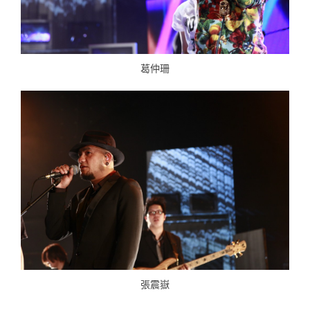
葛仲珊
張震嶽