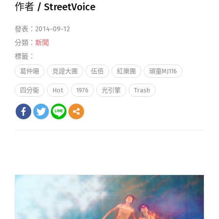
作者 /
StreetVoice
發表：2014-09-12
分類：
新聞
標籤：
葛仲珊
見證大團
伍佰
紅樂團
頑童MJ116
四分衛
Hot
1976
光引擎
Trash