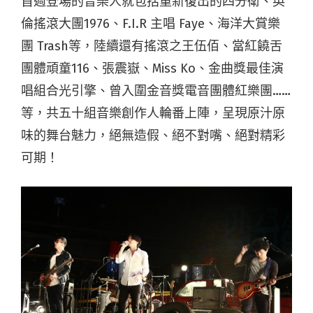
首週登場的音樂人就包括重新復出的四分衛、英
倫搖滾大團1976、F.I.R 主唱 Faye、海洋大賞樂
團 Trash等，陸續還有搖滾之王伍佰、當紅饒舌
團體頑童116、張震嶽、Miss Ko、金曲獎最佳演
唱組合光引擎、曾入圍金音獎電音團體紅樂團……
等，共五十組音樂創作人輪番上陣，呈現原汁原
味的舞台魅力，絕無造假、絕不對嘴、絕對精彩
可期！