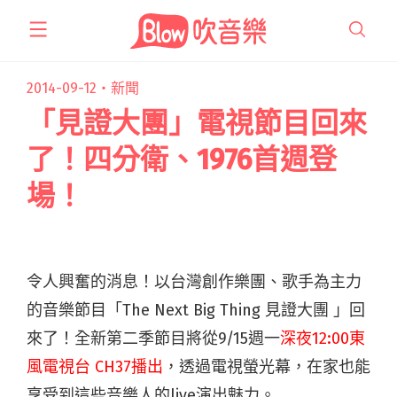
跳
至
主
要
2014-09-12・
新聞
內
「見證大團」電視節目回來
容
了！四分衛、1976首週登
場！
令人興奮的消息！以台灣創作樂團、歌手為主力
的音樂節目「The Next Big Thing 見證大團 」回
來了！全新第二季節目將從9/15週一
深夜12:00東
風電視台 CH37播出
，透過電視螢光幕，在家也能
享受到這些音樂人的live演出魅力。