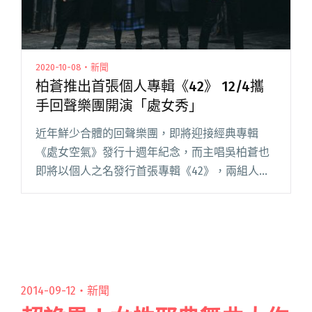
2020-10-08・新聞
柏蒼推出首張個人專輯《42》 12/4攜
手回聲樂團開演「處女秀」
近年鮮少合體的回聲樂團，即將迎接經典專輯
《處女空氣》發行十週年紀念，而主唱吳柏蒼也
即將以個人之名發行首張專輯《42》，兩組人馬
攜手在 12 月 4 日（五）舉辦演唱會，名稱取作
「處女秀」幽默雙關。 回聲樂團去年推出睽違已
久的全新單曲〈哈囉北閱讀全文 "柏蒼推出首張
個人專輯《42》 12/4攜手回聲樂團開演「處女
秀」"
2014-09-12・
新聞