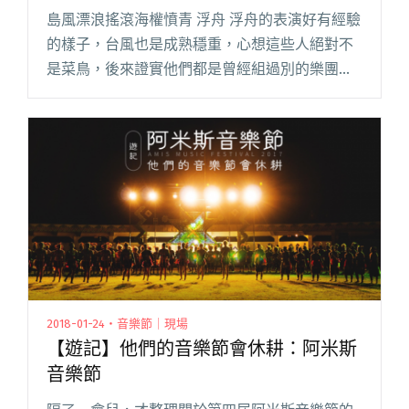
島風漂浪搖滾海權憤青 浮舟 浮舟的表演好有經驗
的樣子，台風也是成熟穩重，心想這些人絕對不
是菜鳥，後來證實他們都是曾經組過別的樂團，
現在才搭上了同一艘舟。 他們的音樂有海浪的律
動感，上上下下的漂蕩，貝斯手的律動、主唱海
洋野獸系歌詞、吉他手浪漫閱讀全文 "現場直
擊：The Next Big Thing 大團誕生 開發場 5 ＠
Legacy Taipei"
2018-01-24・音樂節｜現場
【遊記】他們的音樂節會休耕：阿米斯
音樂節