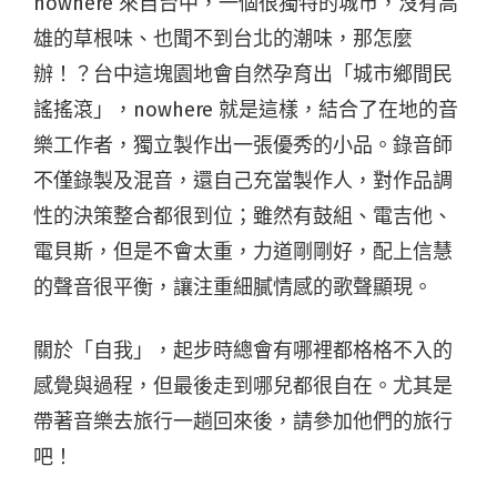
nowhere 來自台中，一個很獨特的城市，沒有高
雄的草根味、也聞不到台北的潮味，那怎麼
辦！？台中這塊園地會自然孕育出「城市鄉間民
謠搖滾」，nowhere 就是這樣，結合了在地的音
樂工作者，獨立製作出一張優秀的小品。錄音師
不僅錄製及混音，還自己充當製作人，對作品調
性的決策整合都很到位；雖然有鼓組、電吉他、
電貝斯，但是不會太重，力道剛剛好，配上信慧
的聲音很平衡，讓注重細膩情感的歌聲顯現。
關於「自我」，起步時總會有哪裡都格格不入的
感覺與過程，但最後走到哪兒都很自在。尤其是
帶著音樂去旅行一趟回來後，請參加他們的旅行
吧！