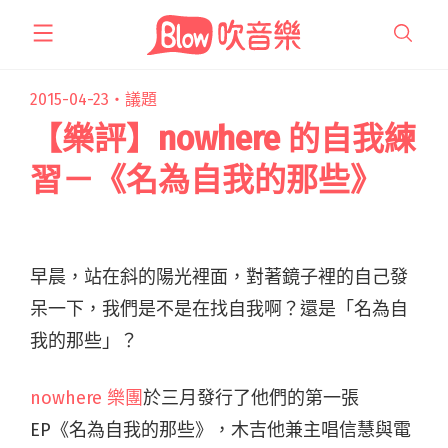
跳
至
主
要
2015-04-23・
議題
內
【樂評】nowhere 的自我練
容
習－《名為自我的那些》
早晨，站在斜的陽光裡面，對著鏡子裡的自己發
呆一下，我們是不是在找自我啊？還是「名為自
我的那些」？
nowhere 樂團
於三月發行了他們的第一張
EP《名為自我的那些》，木吉他兼主唱信慧與電