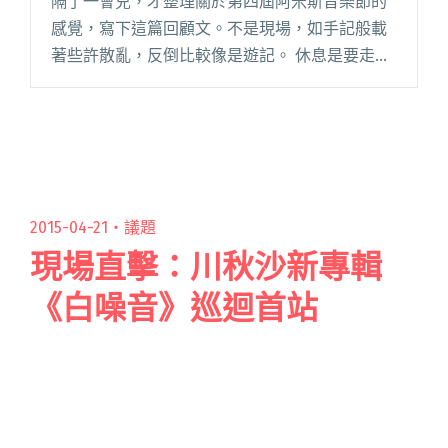
隔了一會兒，才整理關於第四屆阿米斯音樂節的
感覺，寫下這篇回顧文。不是現場，如手記般載
著些許散亂，反倒比較像是遊記。 休息是要走更
長遠的路，這是我出發去第四屆阿米斯音樂節的
初衷，也是近日爭取勞權的工作者心中最後的底
線。在這條長遠的路上，不只是閱讀全文 "【遊
記】他們的音樂節會休耕：阿米斯音樂節"
2015-04-21・
議題
現場直擊：川秋沙新專輯
《白噪音》巡迴首站