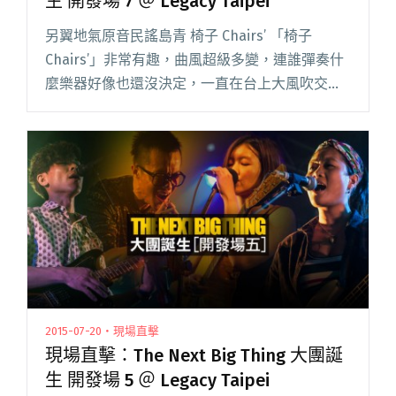
生 開發場 7 ＠ Legacy Taipei
另翼地氣原音民謠島青 椅子 Chairs’ 「椅子
Chairs’」非常有趣，曲風超級多變，連誰彈奏什
麼樂器好像也還沒決定，一直在台上大風吹交換
樂器，代表他們所有人都是全才。他們以民謠為
基底，偶爾帶你到 1970 年代的加州，偶爾到半夜
失眠閱讀全文 "現場直擊：The Next Big Thing
大團誕生 開發場 7 ＠ Legacy Taipei"
2015-07-20・現場直擊
現場直擊：The Next Big Thing 大團誕
生 開發場 5 ＠ Legacy Taipei