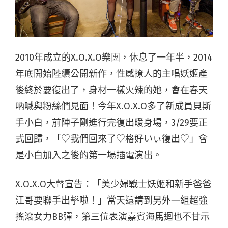
2010年成立的X.O.X.O樂團，休息了一年半，2014
年底開始陸續公開新作，性感撩人的主唱妖姬產
後終於要復出了，身材一樣火辣的她，會在春天
吶喊與粉絲們見面！今年X.O.X.O多了新成員貝斯
手小白，前陣子剛進行完復出暖身場，3/29要正
式回歸，「♡我們回來了♡格好いぃ復出♡」會
是小白加入之後的第一場插電演出。
X.O.X.O大聲宣告：「美少婦戰士妖姬和新手爸爸
江哥要聯手出擊啦！」當天還請到另外一組超強
搖滾女力BB彈，第三位表演嘉賓海馬迴也不甘示