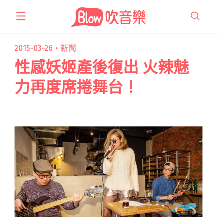
跳
至
主
要
2015-03-26・
新聞
內
性感妖姬產後復出 火辣魅
容
力再度席捲舞台！