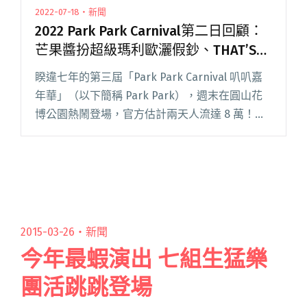
2022-07-18・新聞
2022 Park Park Carnival第二日回顧：
芒果醬扮超級瑪利歐灑假鈔、THAT’S
MY SHHH表演驚豔四座
睽違七年的第三屆「Park Park Carnival 叭叭嘉
年華」（以下簡稱 Park Park），週末在圓山花
博公園熱鬧登場，官方估計兩天人流達 8 萬！第
二日（7/18）延續前一天的熱潮，七個舞台樂團
拼鬥各顯神通，有 THATR閱讀全文 "2022 Park
Park Carnival第二日回顧：芒果醬扮超級瑪利歐
灑假鈔、THAT’S MY SHHH表演驚豔四座"
2015-03-26・
新聞
今年最蝦演出 七組生猛樂
團活跳跳登場