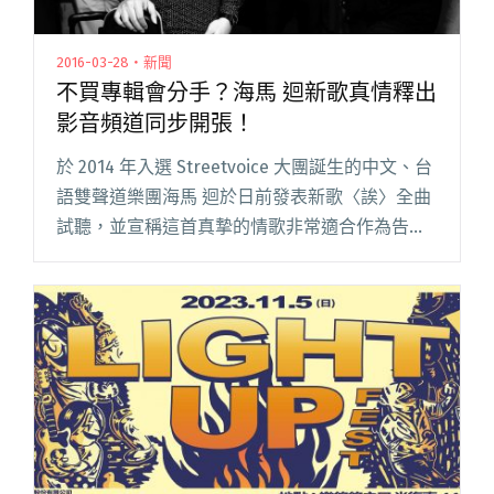
2016-03-28・新聞
不買專輯會分手？海馬 迴新歌真情釋出
影音頻道同步開張！
於 2014 年入選 Streetvoice 大團誕生的中文、台
語雙聲道樂團海馬 迴於日前發表新歌〈誒〉全曲
試聽，並宣稱這首真摯的情歌非常適合作為告白
的背景音樂，期待能成為樂迷們戀情的助攻手。
同時他們也公布新專輯將於五月份發行以及官方
Yo閱讀全文 "不買專輯會分手？海馬 迴新歌真情
釋出 影音頻道同步開張！"