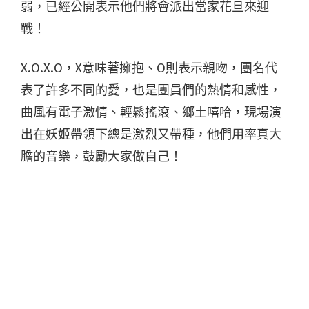
弱，已經公開表示他們將會派出當家花旦來迎
戰！
X.O.X.O，X意味著擁抱、O則表示親吻，團名代
表了許多不同的愛，也是團員們的熱情和感性，
曲風有電子激情、輕鬆搖滾、鄉土嘻哈，現場演
出在妖姬帶領下總是激烈又帶種，他們用率真大
膽的音樂，鼓勵大家做自己！