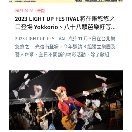
2023-10-31・新聞
2023 LIGHT UP FESTIVAL將在樂悠悠之
口登場 Yokkorio、八十八顆芭樂籽等8
組在地音樂人齊聚
2023 LIGHT UP FESTIVAL 將於 11 月 5日在台北樂
悠悠之口 光復南登場，今年邀請 8 組獨立樂團及
藝人齊聚，全日不間斷的精彩活動，除了數組在
地音樂人、金曲入圍者帶來豐富音樂演出外，更
有免費入場的特色文創市集，以及策展閱讀全文
"2023 LIGHT UP FESTIVAL將在樂悠悠之口登場
Yokkorio、八十八顆芭樂籽等8組在地音樂人齊
聚"