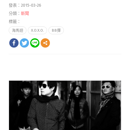
發表：2015-03-26
分類：
新聞
標籤：
海馬迴
X.O.X.O.
BB彈