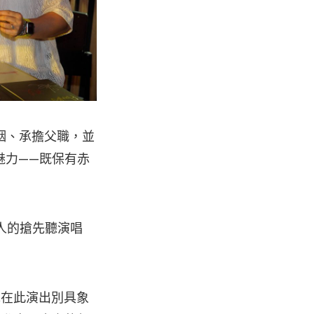
姻、承擔父職，並
魅力——既保有赤
百人的搶先聽演唱
擇在此演出別具象