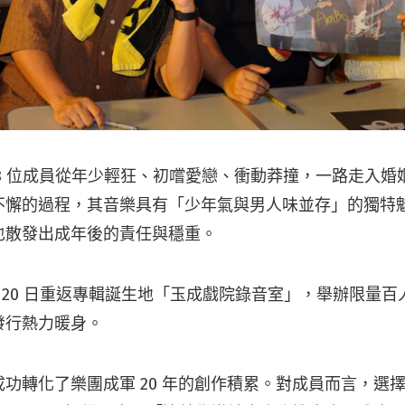
3 位成員從年少輕狂、初嚐愛戀、衝動莽撞，一路走入婚
不懈的過程，其音樂具有「少年氣與男人味並存」的獨特
也散發出成年後的責任與穩重。
 月 20 日重返專輯誕生地「玉成戲院錄音室」，舉辦限量
發行熱力暖身。
功轉化了樂團成軍 20 年的創作積累。對成員而言，選