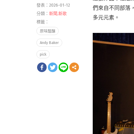
發表：2026-01-12
們來自不同部落，卻
分類：
新聞
,
新歌
多元元素。
標籤：
原味醞釀
Andy Baker
pick