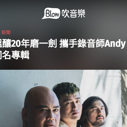
・
新聞
釀20年磨一劍 攜手錄音師Andy B
同名專輯