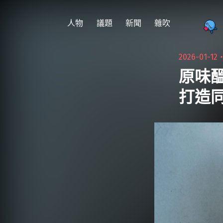
跳
至
人物
議題
新聞
雜吹
主
要
2026-01-12
內
原味醞
容
打造