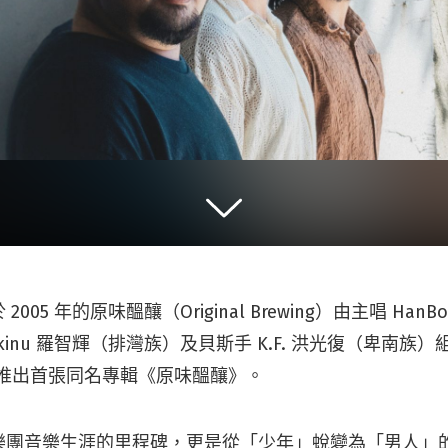
005 年的原味醞釀（Original Brewing）由主唱 Han
kinu 羅智輝（排灣族）及貝斯手 K.F. 洪光復（卑南族
式推出首張同名專輯《原味醞釀》。
樂團音樂生涯的里程碑，更是從「少年」蛻變為「男人」