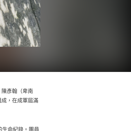
Bo 陳彥翰（卑南
）組成，在成軍屆滿
的生命紀錄。團員