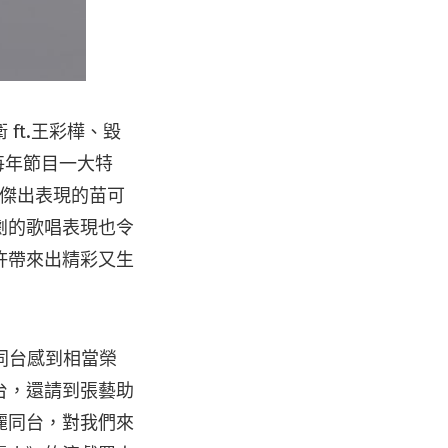
ft.王彩樺、毀
每年節目一大特
有傑出表現的苗可
劇的歌唱表現也令
許帶來出精彩又生
同台感到相當榮
台，還請到張藝助
麗同台，對我們來