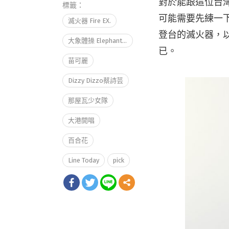
對於能跟這位台
標籤：
可能需要先練一下
滅火器 Fire EX.
登台的滅火器，以
大象體操 Elephant Gym
已。
苗可麗
Dizzy Dizzo蔡詩芸
那屋瓦少女隊
大港開唱
百合花
Line Today
pick