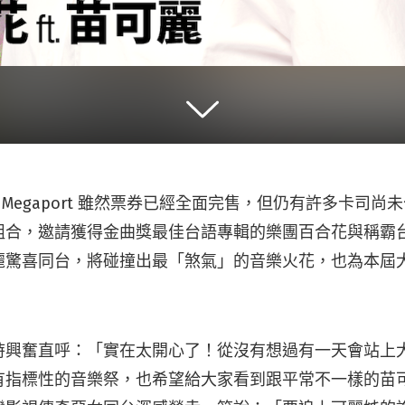
唱 Megaport 雖然票券已經全面完售，但仍有許多卡司尚未
組合，邀請獲得金曲獎最佳台語專輯的樂團百合花與稱霸
麗驚喜同台，將碰撞出最「煞氣」的音樂火花，也為本屆
時興奮直呼：「實在太開心了！從沒有想過有一天會站上
有指標性的音樂祭，也希望給大家看到跟平常不一樣的苗