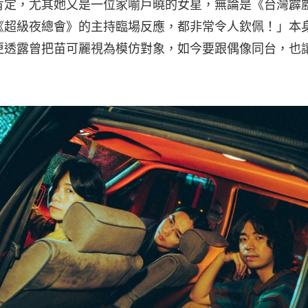
肯定，尤其她又是一位家喻戶曉的女星，無論是《台灣霹
《超級夜總會》的主持臨場反應，都非常令人欽佩！」本
更透露曾把苗可麗視為模仿對象，如今要跟偶像同台，也