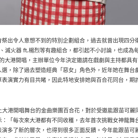
祭出令人意想不到的特別企劃組合，過去就曾出現四分衛 
、滅火器 ft.楊烈等有趣組合，都引起不小討論，也成為
 屆的大港開唱，主辦單位今年決定邀請在戲劇與主持都具
人選，除了過去塑造經典「惡女」角色外，近年她在舞台
厚表演實力有目共睹，因此特地安排她與百合花同台，期
站上大港開唱舞台的金曲樂團百合花，對於受邀能跟苗可麗
示：「每次來大港都有不同收穫，去年首次挑戰女神龍舞
表演多了新的層次，也得到很多正面反饋。今年能跟苗可