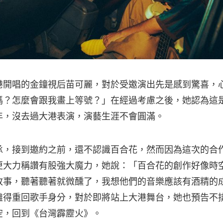
港開唱的金鐘視后苗可麗，對於受邀演出先是感到驚喜，
嗎？怎麼會跟我畫上等號？」在經過考慮之後，她認為這
年，沒去過大港表演，演藝生涯不會圓滿。
承，接到邀約之前，還不認識百合花，然而因為這次的合
更大力稱讚有股強大魔力，她說：「百合花的創作好像時
故事，聽著聽著就微醺了，我想他們的音樂應該有酒精的
難得重回歌手身分，對於即將站上大港舞台，她也預告不
空，回到《台灣霹靂火》。