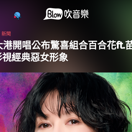
・
新聞
4大港開唱公布驚喜組合百合花ft.
影視經典惡女形象