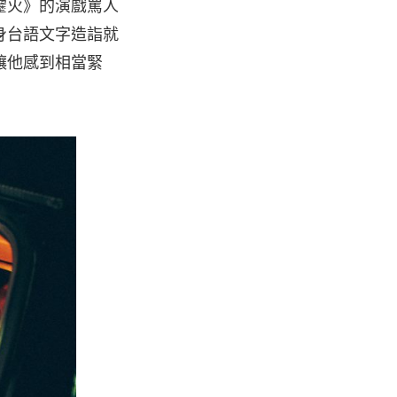
靂火》的演戲罵人
身台語文字造詣就
讓他感到相當緊