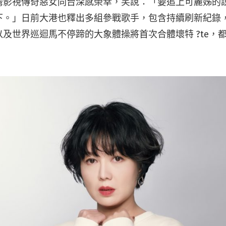
灣影視傳奇惡女同台深感榮幸，笑說：「要追上可麗姊的
。」日前大港也釋出多組參戰歌手，包含持續刷新紀錄，今
及世界巡迴馬不停蹄的大象體操將首次合體壞特 ?te，