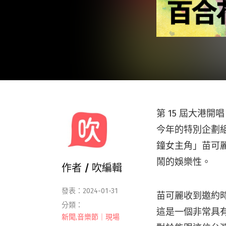
第 15 屆大港開
今年的特別企劃
鐘女主角」苗可
鬧的娛樂性。
作者 /
吹編輯
發表：2024-01-31
苗可麗收到邀約
分類：
這是一個非常具
新聞
,
音樂節｜現場