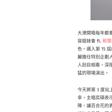
大港開唱每年都會
容姐妹會 ft.
蔡閨
色。邁入第 15
麗擔任特別企劃
人刮目相看，深
猛的現場演出。
今天將第 3 度
幸，主唱奕碩表
陣，讓百合花的