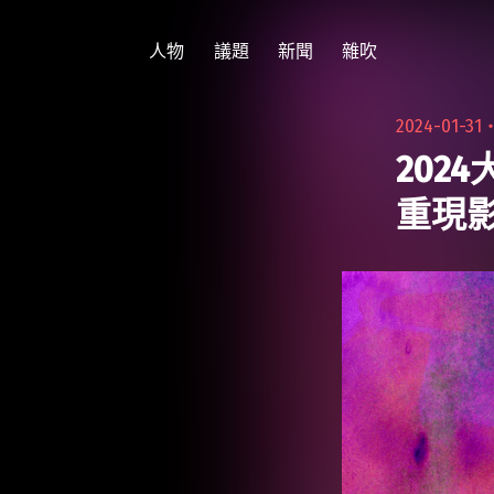
跳
至
人物
議題
新聞
雜吹
主
要
2024-01-31
內
202
容
重現