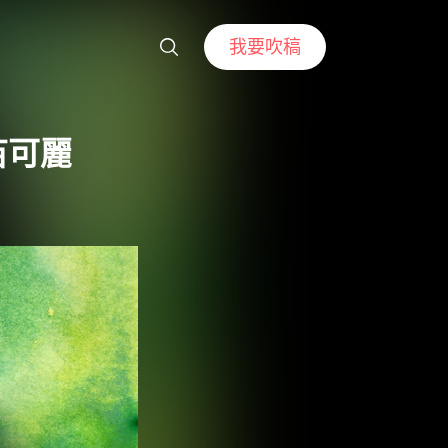
我要吹稿
苗可麗