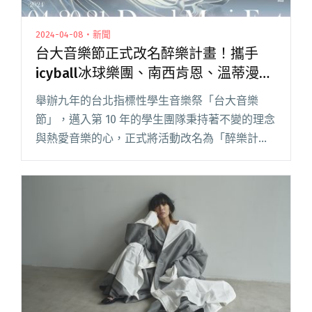
2024-04-08・新聞
台大音樂節正式改名醉樂計畫！攜手
icyball冰球樂團、南西肯恩、溫蒂漫步
等多組樂團，一同揭開全新面貌
舉辦九年的台北指標性學生音樂祭「台大音樂
節」，邁入第 10 年的學生團隊秉持著不變的理念
與熱愛音樂的心，正式將活動改名為「醉樂計
畫」。結合台大知名座標「醉月湖」，希望參與
活動的樂迷朋友能夠在表演期間感受到「如癡如
醉」般的愉悅情感以及心靈解放閱讀全文 "台大
音樂節正式改名醉樂計畫！攜手icyball冰球樂
團、南西肯恩、溫蒂漫步等多組樂團，一同揭開
全新面貌"