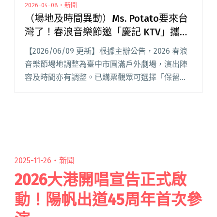
2026-04-08・新聞
（場地及時間異動）Ms. Potato要來台
灣了！春浪音樂節邀「慶記 KTV」攜手
小鐘、陳土豆同台演出
【2026/06/09 更新】根據主辦公告，2026 春浪
音樂節場地調整為臺中市圓滿戶外劇場，演出陣
容及時間亦有調整。已購票觀眾可選擇「保留票
券，參與本次演出」或「申請全額退票」，相關
辦法請見春浪粉絲專頁「購票觀眾權益方案」。
2026 年閱讀全文 "（場地及時間異動）Ms.
Potato要來台灣了！春浪音樂節邀「慶記 KTV」
攜手小鐘、陳土豆同台演出"
2025-11-26・
新聞
2026大港開唱宣告正式啟
動！陽帆出道45周年首次參