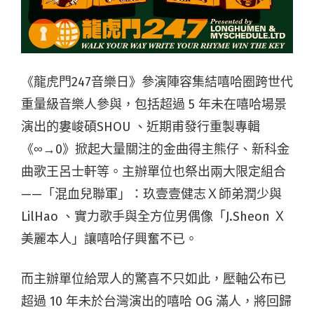
《龍虎門247音樂日》參演陣容集結嘻哈圈跨世代
重量級音樂人參與，包括超過 5 年未在嘻哈場景
演出的婁峻碩SHOU 、近期甫發行重製專輯
《∞→0》掀起大量關注的金曲得主熊仔、新科金
曲歌王呂士軒等。主辦單位也祭出兩大限定組合
——「混血兒聯軍」：玖壹壹健志Ｘ師弟潤少與
LilHao 、實力歌手與全方位男偶像「J.Sheon Ｘ
美麗本人」讓嘻哈仔興奮不已。
而主辦單位給眾人的驚喜不只如此，壓軸公布已
超過 10 年未於台灣演出的嘻哈 OG 滿人，將回歸