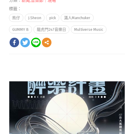
分類：
新聞
,
音樂節｜現場
標籤：
熊仔
J.Sheon
pick
滿人Manchuker
GUMMY B
龍虎門247音樂日
Multiverse Music