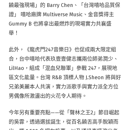
饒最強現場」的 Barry Chen、「台灣嘻哈品質保
證」 嘻哈廠牌 Multiverse Music、金音獎得主
Gummy B 也將拿出最燃炸的現場實力共襄盛
舉！
此外，《龍虎門247音樂日》也促成兩大限定組
合，台中嘻哈代表玖壹壹健志攜兩位師弟潤少、
LilHao，組成「混血兒聯軍」參戰 247，展現地
區文化能量。台灣 R&B 頂標人物 J.Sheon 將與好
兄弟美麗本人共演，實力派歌手與實力派全方位
男偶像所激盪出的火花令人期待。
今年另有重要亮點——從「聲林之王2」節目崛起
的吳霏，透過選拔誕生，從百名饒舌高手脫穎而