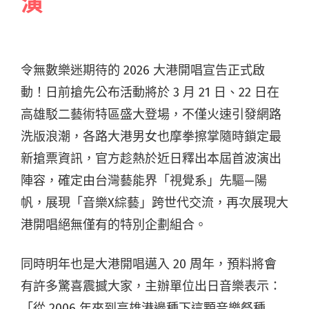
演
令無數樂迷期待的 2026 大港開唱宣告正式啟
動！日前搶先公布活動將於 3 月 21 日、22 日在
高雄駁二藝術特區盛大登場，不僅火速引發網路
洗版浪潮，各路大港男女也摩拳擦掌隨時鎖定最
新搶票資訊，官方趁熱於近日釋出本屆首波演出
陣容，確定由台灣藝能界「視覺系」先驅—陽
帆，展現「音樂X綜藝」跨世代交流，再次展現大
港開唱絕無僅有的特別企劃組合。
同時明年也是大港開唱邁入 20 周年，預料將會
有許多驚喜震撼大家，主辦單位出日音樂表示：
「從 2006 年來到高雄港邊種下這顆音樂祭種