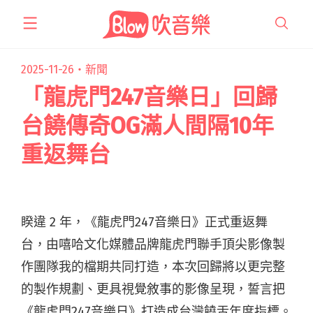
跳
至
主
要
2025-11-26・
新聞
內
「龍虎門247音樂日」回歸
容
台饒傳奇OG滿人間隔10年
重返舞台
睽違 2 年，《龍虎門247音樂日》正式重返舞
台，由嘻哈文化媒體品牌龍虎門聯手頂尖影像製
作團隊我的檔期共同打造，本次回歸將以更完整
的製作規劃、更具視覺敘事的影像呈現，誓言把
《龍虎門247音樂日》打造成台灣饒舌年度指標。