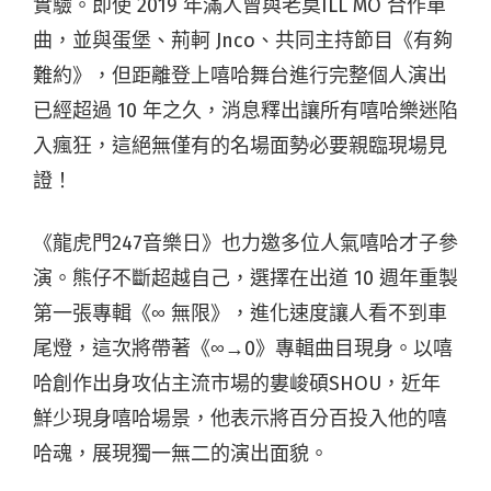
實驗。即使 2019 年滿人曾與老莫ILL MO 合作單
曲，並與蛋堡、荊軻 Jnco、共同主持節目《有夠
難約》，但距離登上嘻哈舞台進行完整個人演出
已經超過 10 年之久，消息釋出讓所有嘻哈樂迷陷
入瘋狂，這絕無僅有的名場面勢必要親臨現場見
證！
《龍虎門247音樂日》也力邀多位人氣嘻哈才子參
演。熊仔不斷超越自己，選擇在出道 10 週年重製
第一張專輯《∞ 無限》，進化速度讓人看不到車
尾燈，這次將帶著《∞→0》專輯曲目現身。以嘻
哈創作出身攻佔主流市場的婁峻碩SHOU，近年
鮮少現身嘻哈場景，他表示將百分百投入他的嘻
哈魂，展現獨一無二的演出面貌。