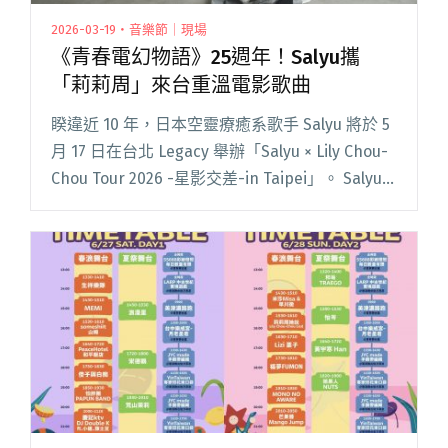
2026-03-19・音樂節｜現場
《青春電幻物語》25週年！Salyu攜
「莉莉周」來台重溫電影歌曲
睽違近 10 年，日本空靈療癒系歌手 Salyu 將於 5
月 17 日在台北 Legacy 舉辦「Salyu × Lily Chou-
Chou Tour 2026 -星影交差-in Taipei」。 Salyu
表示，這 10 年間，無論閱讀全文 "《青春電幻物
語》25週年！Salyu攜「莉莉周」來台重溫電影歌
曲"