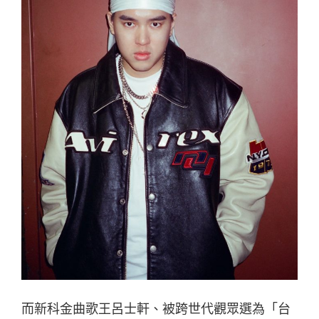
而新科金曲歌王呂士軒、被跨世代觀眾選為「台