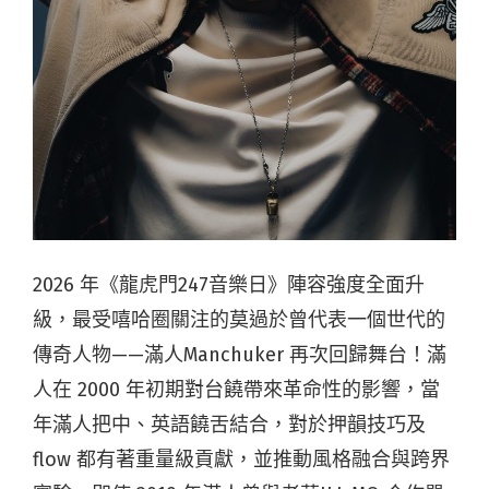
2026 年《龍虎門247音樂日》陣容強度全面升
級，最受嘻哈圈關注的莫過於曾代表一個世代的
傳奇人物——滿人Manchuker 再次回歸舞台！滿
人在 2000 年初期對台饒帶來革命性的影響，當
年滿人把中、英語饒舌結合，對於押韻技巧及
flow 都有著重量級貢獻，並推動風格融合與跨界