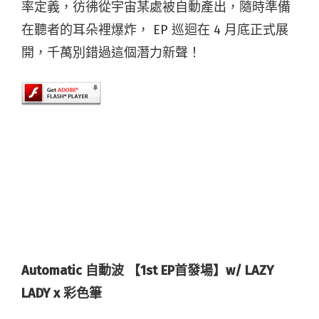
率定義，彷彿從宇宙某處被自動產出，隨時準備
在聽者的耳朵裡爆炸， EP 巡迴在 4 月底正式展
開，千萬別錯過這個潛力新聲！
Automatic
自動波
【1st EP
首發場】w/ LAZY
LADY x
彩色筆