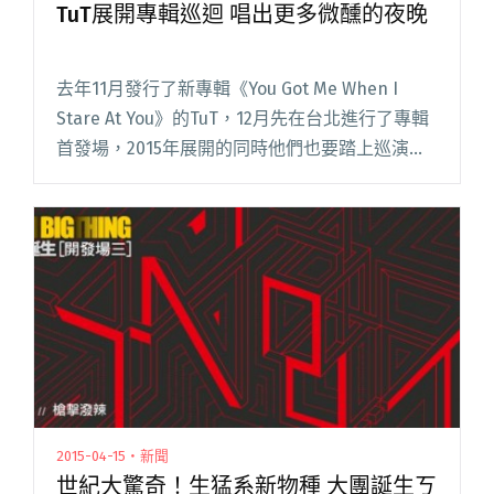
TuT展開專輯巡迴 唱出更多微醺的夜晚
去年11月發行了新專輯《You Got Me When I
Stare At You》的TuT，12月先在台北進行了專輯
首發場，2015年展開的同時他們也要踏上巡演的
路途，從1/10開始，他們將前往基隆、台南、高
雄等地，高雄場預售票目前已開閱讀全文 "TuT展
開專輯巡迴 唱出更多微醺的夜晚"
2015-04-15・新聞
世紀大驚奇！生猛系新物種 大團誕生ㄎ