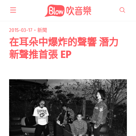
跳
至
主
要
2015-03-17・
新聞
內
在耳朵中爆炸的聲響 潛力
容
新聲推首張 EP