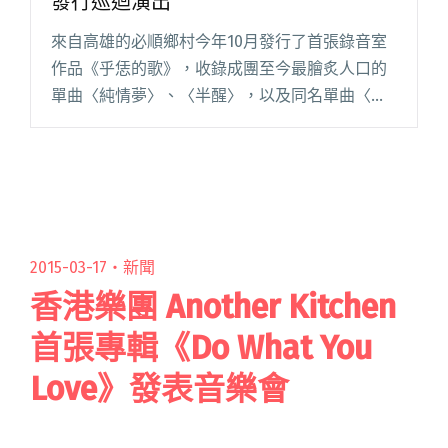
發行巡迴演出
來自高雄的必順鄉村今年10月發行了首張錄音室
作品《乎恁的歌》，收錄成團至今最膾炙人口的
單曲〈純情夢〉、〈半醒〉，以及同名單曲〈乎
恁的歌〉，目前已在各數位通路全面上架，若是
想購買實體專輯的歌迷朋友，請務必到他們巡迴
現場支持及購買！ 從11/2閱讀全文 "必順鄉村懇
請民眾支持《乎恁的歌》EP發行巡迴演出"
2015-03-17・
新聞
香港樂團 Another Kitchen
首張專輯《Do What You
Love》發表音樂會