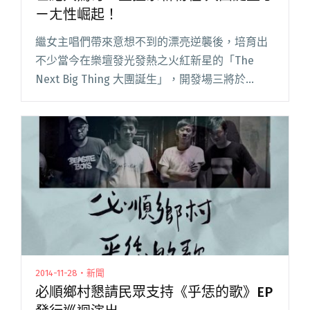
ㄧㄤ性崛起！
繼女主唱們帶來意想不到的漂亮逆襲後，培育出
不少當今在樂壇發光發熱之火紅新星的「The
Next Big Thing 大團誕生」，開發場三將於
05/07 在 Legacy 舉辦，融合龐克、金屬、電音、
搖滾四種屬性各異的生鮮組合，屆時將超ㄎㄧ閱
讀全文 "世紀大驚奇！生猛系新物種 大團誕生ㄎ
ㄧㄤ性崛起！"
2014-11-28・新聞
必順鄉村懇請民眾支持《乎恁的歌》EP