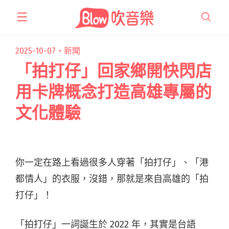
跳
至
主
要
2025-10-07・
新聞
內
「拍打仔」回家鄉開快閃店
容
用卡牌概念打造高雄專屬的
文化體驗
你一定在路上看過很多人穿著「拍打仔」、「港
都情人」的衣服，沒錯，那就是來自高雄的「拍
打仔」！
「拍打仔」一詞誕生於 2022 年，其實是台語