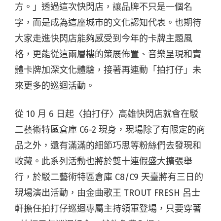
方。」透過這次快閃店，讓品牌不只是一個名
字，而是成為這座城市的文化認知代表。也期待
大家走進快閃店能夠感受到今年的卡牌主題風
格，更能從這兩層樓的策展佈置、音樂呈現和實
體卡牌加深文化體驗，接著再連動「拍打仔」未
來更多的巡迴活動。
從 10 月 6 日起〈拍打仔〉高雄快閃店就會在駁
二藝術特區倉庫 C6-2 現身，現場除了有限定的商
品之外，還有滿滿的細節巧思等粉絲們去發現和
收藏。此系列活動也將於雙十連假盛大擴張舉
行，於駁二藝術特區倉庫 C8/C9 天臺將有三日的
現場演出活動，由金曲歌王 TROUT FRESH 呂士
軒擔任拍打仔巡迴專屬主持領軍登場，只要穿著