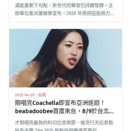
滿能量劃下句點，新世代的聲音仍持續發酵。主
辦單位氪米厘娛樂宣布，2026 年將把這股熱力推
向更大規模，全新升級的「2026 CHOSEN
FESTIVAL」將於 2026 年 1 月 3閱讀全文 "2026
CHOSEN FESTIVAL全面升級回歸！集結7組新
星、4組海外新秀與人氣卡司"
2025-04-29・新聞
剛唱完Coachella即宣布亞洲巡迴！
beabadoobee首度來台，8/9於台北
Legacy開唱！
才剛唱完最熱的科切拉音樂節、被流行天后泰勒
絲及天團 The 1975 欽點巡迴暖場嘉賓的