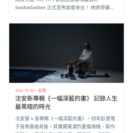
beabadoobee 正式宣佈首度來台！ 她將帶著
《beabadoobee Asia Tour 2025》選定 8 月 9 日
在台北 Legacy 閱讀全文 "剛唱完Coachella即宣
布亞洲巡迴！beabadoobee首度來台，8/9於台
北Legacy開唱！"
2024-12-04・新聞
沈安新專輯《一幅深藍的畫》 記錄人生
最黑暗的時光
沈安第 4 張專輯《一幅深藍的畫》，特有臥室電
子音樂風格背後，其實藏著濃烈憂傷情緒，製作