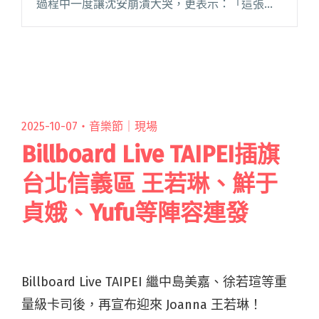
過程中一度讓沈安崩潰大哭，更表示：「這張專
輯就像是一位陪我走過最黑暗時候的朋友，每一
首歌就像是在修補心裡的苦痛，當專輯做完成之
後，也漸漸治癒了自我。」 閱讀全文 "沈安新專
輯《一幅深藍的畫》 記錄人生最黑暗的時光"
2025-10-07・
音樂節｜現場
Billboard Live TAIPEI插旗
台北信義區 王若琳、鮮于
貞娥、Yufu等陣容連發
Billboard Live TAIPEI 繼中島美嘉、徐若瑄等重
量級卡司後，再宣布迎來 Joanna 王若琳！