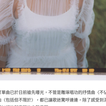
打單曲已於日前搶先曝光，不管是雕琢唱功的抒情曲〈不
曲〈包括但不限於〉，都已讓歌迷驚呼連連，除了感受到