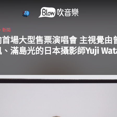
・
新聞
瑜首場大型售票演唱會 主視覺由
、滿島光的日本攝影師Yuji Wata