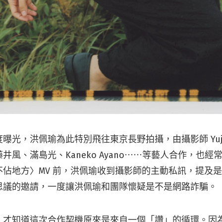
光，洪佩瑜為此特別飛往東京長野拍攝，由攝影師 Yuji Wa
井風、滿島光、Kaneko Ayano⋯⋯等藝人合作，也
不佔地方〉MV 前，洪佩瑜收到攝影師的主動私訊，提及
思議的邀請，一度讓洪佩瑜和團隊懷疑是不是網路詐騙。
，才知道這次合作契機原來是來自一個「讚」的循環。因