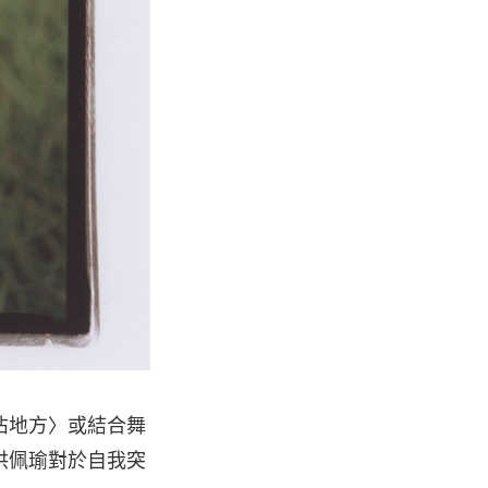
佔地方〉或結合舞
洪佩瑜對於自我突