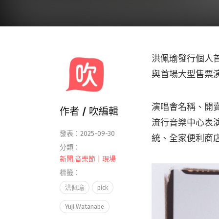
洪佩瑜發行個人首
與首場大型售票
演唱會名稱、開賣
作者 /
吹編輯
流行音樂中心表演廳
發表：2025-09-30
統、全家便利商店 F
分類：
新聞
,
音樂節｜現場
標籤：
洪佩瑜
pick
Yuji Watanabe