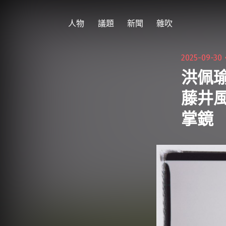
跳
至
人物
議題
新聞
雜吹
主
要
2025-09-30
內
洪佩
容
藤井風
掌鏡