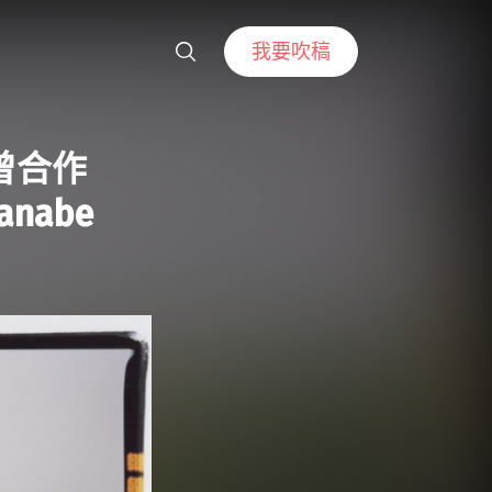
我要吹稿
曾合作
nabe