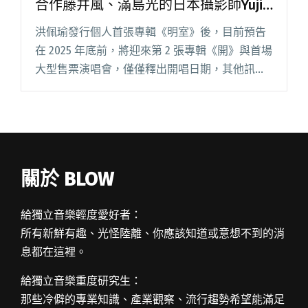
合作藤井風、滿島光的日本攝影師Yuji
Watanabe掌鏡
洪佩瑜發行個人首張專輯《明室》後，目前預告
在 2025 年底前，將迎來第 2 張專輯《開》與首場
大型售票演唱會，僅僅釋出開唱日期，其他訊息
仍在保密階段。 演唱會名稱、開賣完整訊息，終
於在今（9/30）日正式揭曉：洪佩瑜宣布 12 月 6
日閱讀全文 "洪佩瑜首場大型售票演唱會 主視覺
由曾合作藤井風、滿島光的日本攝影師Yuji
Watanabe掌鏡"
關於 BLOW
給獨立音樂輕度愛好者：
所有新鮮有趣、光怪陸離、你應該知道或意想不到的消
息都在這裡。
給獨立音樂重度研究生：
那些冷僻的專業知識、產業觀察、流行趨勢希望能滿足