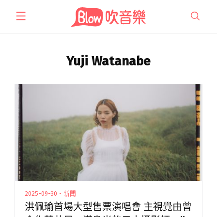
跳
至
主
要
內
Yuji Watanabe
容
2025-09-30・新聞
洪佩瑜首場大型售票演唱會 主視覺由曾