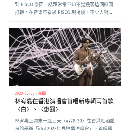
到 P!SCO 樂團，話題常常不知不覺繞著這個謎團
打轉。在音樂祭看過 P!SCO 現場後，不少人對於
他們的煽動力感到驚訝，並不是所有表演者要台
下跟著唱跟著跳、底下的人就會照做啊！
Livehouse 的閱讀全文 "現場回顧：P!SCO九週年
祭 讓人又哭又笑的邪教力量"
2023-05-03・新聞
林宥嘉在香港演唱會首唱新專輯兩首歌
〈白〉、〈懲罰〉
林宥嘉上週末一連三天（4/28-30）在香港紅磡體
育館舉辦「idol 2023世界巡迴演唱會」，首唱即