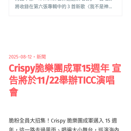
將收錄在第六張專輯中的 3 首新歌〈我不是神，
我只是平凡卻直拗愛著你的人〉、〈白〉和〈懲
罰〉。 睽違四年再度登上香港紅磡體育館開唱，
林宥嘉閱讀全文 "林宥嘉在香港演唱會首唱新專
輯兩首歌〈白〉、〈懲罰〉"
2025-08-12・
新聞
Crispy脆樂團成軍15週年 宣
告將於11/22舉辦TICC演唱
會
脆粉全員大招集！Crispy 脆樂團成軍邁入 15 週
年，這一路走過風雨、唱遍大小舞台，巡演海內