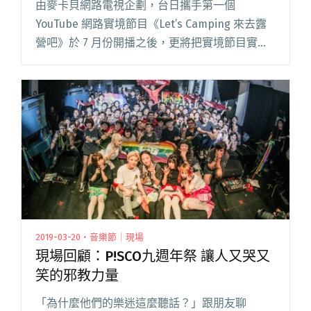
由麥卡貝網路電視企劃，台日攜手第一個
YouTube 網路實境節目《Let’s Camping 來去露
營吧》於 7 月份開播之後，更將把實境節目實體
化，「Let’s Camping 來去露營吧音樂會」將在 9
月 28、29 日閱讀全文 "宇宙人小玉領軍台日實力
派音樂人！「Let’s Camping 來去露營吧音樂
會」將於9/28、9/29登場！"
2019-03-20・音樂節｜現場
現場回顧：P!SCO九週年祭 讓人又哭又
笑的邪教力量
「為什麼他們的樂迷這麼聽話？」跟朋友聊