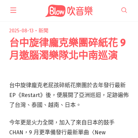
跳
至
主
要
2025-08-13・
新聞
內
台中旋律龐克樂團碎紙花 9
容
月邀腦濁樂隊北中南巡演
台中旋律龐克老屁孩碎紙花樂團於去年發行最新
EP《Restart》後，便展開了亞洲巡迴，足跡遍佈
了台灣、泰國、越南、日本。
今年更是火力全開，加入了來自日本的鼓手
CHAN，9 月更準備發行最新單曲〈New