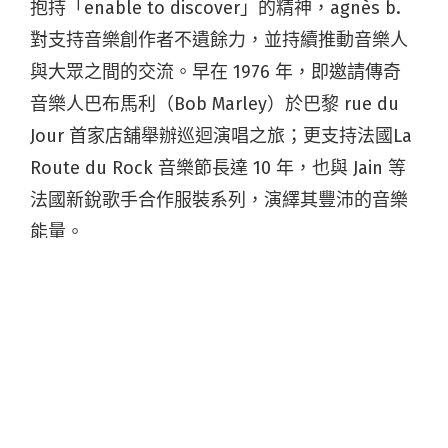
抱持「enable to discover」的精神，agnès b.
對支持音樂創作者不遺餘力，並持續推動音樂人
與大眾之間的交流。早在 1976 年，即邀請傳奇
音樂人巴布馬利（Bob Marley）於巴黎 rue du
Jour 首家店舖舉辦巡迴演唱之旅；更支持法國La
Route du Rock 音樂節長達 10 年，也與 Jain 等
法國新銳歌手合作服裝系列，演繹其豐沛的音樂
能量。
經過多年的醞釀，
agnès b. RADIO
正式誕生！集
結由設計師 Agnès 親自挑選的音樂，打造出品牌
專屬的網路音樂頻道。藉由頻道中多元的音樂歌
單，聆聽者能發掘更多不同類型的新音樂，同時
給予不同獨立音樂一個可以發揮的平台，讓全世