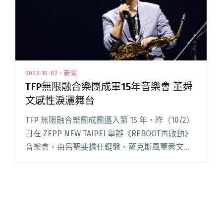
2023-10-02・新聞
TFP無限融合樂團成軍15年音樂會 董舜
文感性淚灑舞台
TFP 無限融合樂團成團邁入第 15 年，昨（10/2）
日在 ZEPP NEW TAIPEI 舉辦《REBOOT再啟動》
音樂會，由呂聖斐擔任鍵盤、薩克斯風董舜文、
貝斯陳右泯、鼓組陳玟瑋，以及特邀團員吉他手
Savulu 共同演出。睽違數年登閱讀全文 "TFP無限
融合樂團成軍15年音樂會 董舜文感性淚灑舞台"