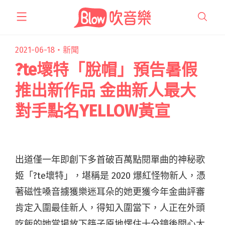
跳
至
主
要
2021-06-18・
新聞
內
?te壞特「脫帽」預告暑假
容
推出新作品 金曲新人最大
對手點名YELLOW黃宣
出道僅一年即創下多首破百萬點閱單曲的神秘歌
姬「?te壞特」，堪稱是 2020 爆紅怪物新人，憑
著磁性嗓音擄獲樂迷耳朵的她更獲今年金曲評審
肯定入圍最佳新人，得知入圍當下，人正在外頭
吃飯的她當場放下筷子原地愣住十分鐘後開心大