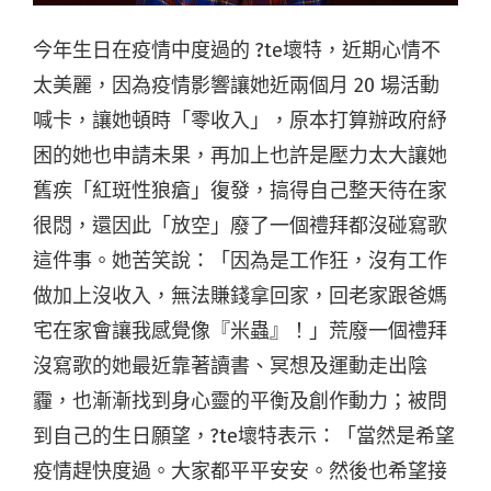
今年生日在疫情中度過的 ?te壞特，近期心情不
太美麗，因為疫情影響讓她近兩個月 20 場活動
喊卡，讓她頓時「零收入」，原本打算辦政府紓
困的她也申請未果，再加上也許是壓力太大讓她
舊疾「紅斑性狼瘡」復發，搞得自己整天待在家
很悶，還因此「放空」廢了一個禮拜都沒碰寫歌
這件事。她苦笑說：「因為是工作狂，沒有工作
做加上沒收入，無法賺錢拿回家，回老家跟爸媽
宅在家會讓我感覺像『米蟲』！」荒廢一個禮拜
沒寫歌的她最近靠著讀書、冥想及運動走出陰
霾，也漸漸找到身心靈的平衡及創作動力；被問
到自己的生日願望，?te壞特表示：「當然是希望
疫情趕快度過。大家都平平安安。然後也希望接