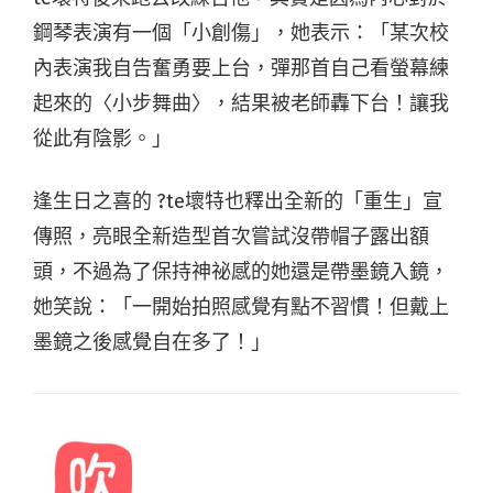
鋼琴表演有一個「小創傷」，她表示：「某次校
內表演我自告奮勇要上台，彈那首自己看螢幕練
起來的〈小步舞曲〉，結果被老師轟下台！讓我
從此有陰影。」
逢生日之喜的 ?te壞特也釋出全新的「重生」宣
傳照，亮眼全新造型首次嘗試沒帶帽子露出額
頭，不過為了保持神祕感的她還是帶墨鏡入鏡，
她笑說：「一開始拍照感覺有點不習慣！但戴上
墨鏡之後感覺自在多了！」