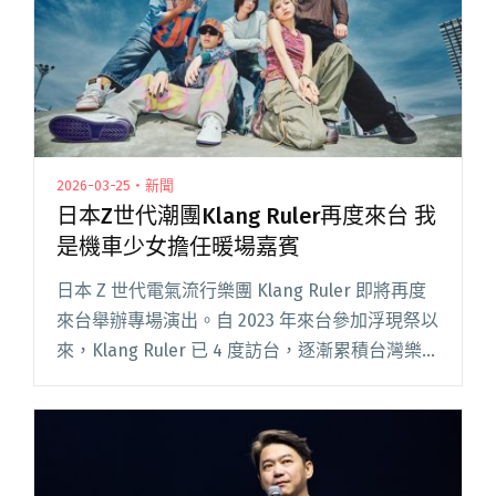
電子弦樂雜交風」"
2026-03-25・新聞
日本Z世代潮團Klang Ruler再度來台 我
是機車少女擔任暖場嘉賓
日本 Z 世代電氣流行樂團 Klang Ruler 即將再度
來台舉辦專場演出。自 2023 年來台參加浮現祭以
來，Klang Ruler 已 4 度訪台，逐漸累積台灣樂迷
的關注與人氣。2025 年下半年起樂團持續推出新
作，單曲〈Teenag閱讀全文 "日本Z世代潮團
Klang Ruler再度來台 我是機車少女擔任暖場嘉
賓"