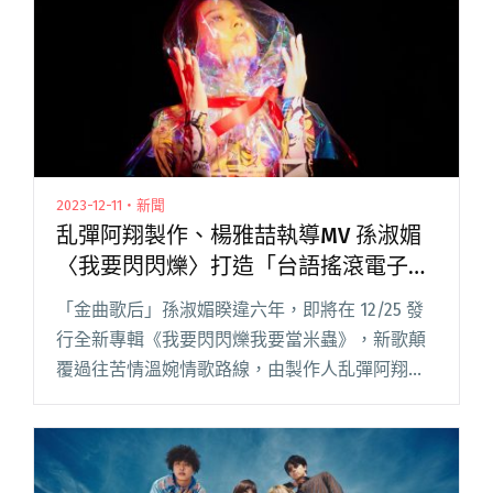
2023-12-11・新聞
乱彈阿翔製作、楊雅喆執導MV 孫淑媚
〈我要閃閃爍〉打造「台語搖滾電子弦
樂雜交風」
「金曲歌后」孫淑媚睽違六年，即將在 12/25 發
行全新專輯《我要閃閃爍我要當米蟲》，新歌顛
覆過往苦情溫婉情歌路線，由製作人乱彈阿翔量
身打造〈我要閃閃爍〉，以「搖滾電子弦樂雜交
風」融合出新型態的台語動感歌曲，2023 年末壓
軸登場。 孫淑媚閱讀全文 "乱彈阿翔製作、楊雅
喆執導MV 孫淑媚〈我要閃閃爍〉打造「台語搖滾