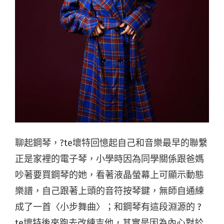
聊起鋼琴，?te壞特回憶起自己和音樂最早的聯繫
正是家裡的電子琴，小學時因為同學關係跟爸媽
吵著要買鋼琴的她，看著液晶螢幕上可顯示動態
樂譜，自己跟著上頭的音符按琴鍵，無師自通練
成了一首〈小步舞曲〉；和鋼琴有這段淵源的 ?
te壞特後來跑去改練吉他，其實是因為內心對於