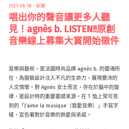
2021-06-18・
新聞
唱出你的聲音讓更多人聽
見！agnès b. LISTEN!!原創
音樂線上募集大賞開始徵件
音樂與藝術，是法國時尚品牌 agnès b. 的靈魂所
在，為服裝設計注入不凡的生命力，展現豐沛的
人文情懷。對 Agnès 女士而言，存在於腦中的旋
律，是設計時的重要靈感來源。在 T 恤上常可見
到的「J’aime la musique（我愛音樂）」手寫字
樣，宣告著對於音樂的熱愛與承諾。