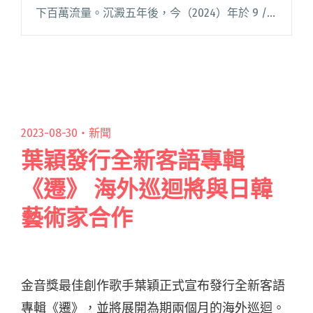
下百萬流量。沉澱五年後，今（2024）年於 9 / 3
推出首張專輯《我終於也變成人了》，收錄了這
段期間劇烈的人生經歷。 《我終於也變成人了》
中收錄的閱讀全文 "從長頸鹿進化成人類！沒有
才能推出首張專輯《我終於也變成人了》宣告正
式轉大人"
2023-08-30・
新聞
葉穎發行全新客語專輯
《遷》 海外巡迴將與日韓
藝術家合作
金音獎最佳創作歌手葉穎正式宣布發行全新客語
專輯《遷》，並將展開為期兩個月的海外巡迴。