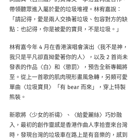
帶領聽眾進入屬於愛的垃圾堆裡。林宥嘉說：
「請記得，愛是兩人交換著垃圾、包容對方的缺
點：也記得，你是被愛的寶貝，不是垃圾。」
林宥嘉今年 4 月在香港演唱會演出〈我不是神，
我只是平凡卻直拗愛著你的人〉，以及 2 首尚未
發表的作品〈白〉和〈懲罰〉，預告全新專輯將
至。從上一首歌的肌肉現形畫風急轉，另類可愛
單曲〈垃圾寶貝〉「有 bear 而來」，穿上特製
熊裝。
新歌將〈少女的祈禱〉、〈給愛麗絲〉巧妙融
入，最初的創作靈感是香港作曲人李拾壹來台灣
時，發現台灣的垃圾車在路上是有音樂的，感到