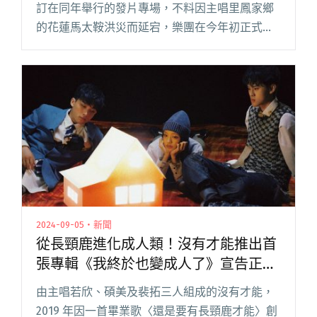
訂在同年舉行的發片專場，不料因主唱里鳳家鄉
的花蓮馬太鞍洪災而延宕，樂團在今年初正式宣
布延期至 4 月 25 日於 SUB LIVE 復辦，本次演出
不僅是樂團音樂生涯的重要里程碑，倒車入庫也
在本週宣布閱讀全文 "倒車入庫攜手10年好友一
種心情 4/25登SUB專場重溫搖滾初心"
2024-09-05・新聞
從長頸鹿進化成人類！沒有才能推出首
張專輯《我終於也變成人了》宣告正式
轉大人
由主唱若欣、碩美及裴拓三人組成的沒有才能，
2019 年因一首畢業歌〈還是要有長頸鹿才能〉創