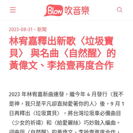
跳
至
主
要
2023-08-31・
新聞
內
林宥嘉釋出新歌〈垃圾寶
容
貝〉 與名曲〈自然醒〉的
黃偉文、李拾壹再度合作
2023 年林宥嘉新曲連發，繼今年 4 月發行〈我不
是神，我只是平凡卻直拗愛著你的人〉後，9 月 1
日再釋出〈垃圾寶貝〉，將台灣垃圾車必備曲目
〈少女的祈禱〉和〈給愛麗絲〉巧妙融入編曲。
詞曲與〈自然醒〉的黃偉文、李拾壹再度合作，