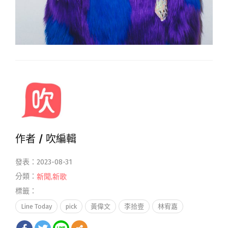
作者 /
吹編輯
發表：2023-08-31
分類：
新聞
,
新歌
標籤：
Line Today
pick
黃偉文
李拾壹
林宥嘉