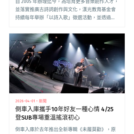
自 2005 年辦理迄今，為培育更多音樂創作人才，
並落實推廣古詩詞創作與文化，漢光教育基金會
持續每年舉辦「以詩入歌」徵選活動，並透過
「舊愛新歡——古詩詞音樂創作徵選」計畫，提
供高額獎金，打造詩詞音樂創作品牌。 「舊愛新
歡——古詩詞音樂創作徵閱讀全文 "「舊愛新歡
——古詩詞音樂創作徵選」 邀請金曲評審陣容加
碼獎金"
2026-04-01・新聞
倒車入庫攜手10年好友一種心情 4/25
登SUB專場重溫搖滾初心
倒車入庫於去年推出全新專輯《未履莫勸》，原