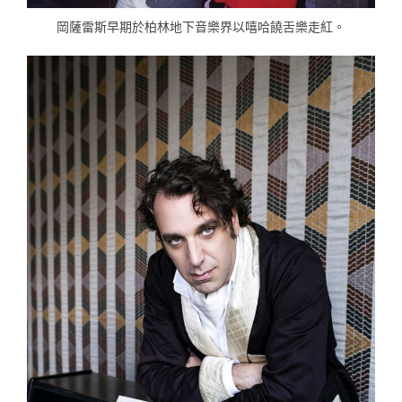
岡薩雷斯早期於柏林地下音樂界以嘻哈饒舌樂走紅。