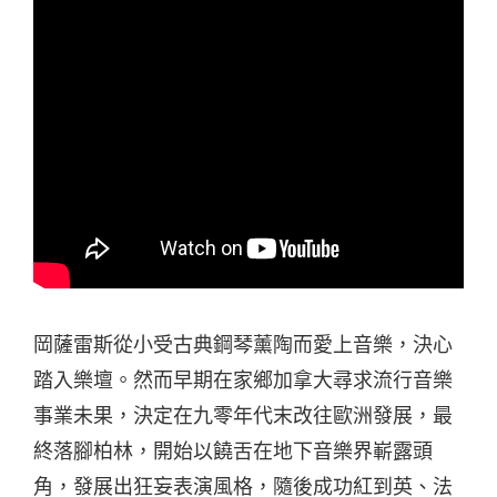
岡薩雷斯從小受古典鋼琴薰陶而愛上音樂，決心
踏入樂壇。然而早期在家鄉加拿大尋求流行音樂
事業未果，決定在九零年代末改往歐洲發展，最
終落腳柏林，開始以饒舌在地下音樂界嶄露頭
角，發展出狂妄表演風格，隨後成功紅到英、法