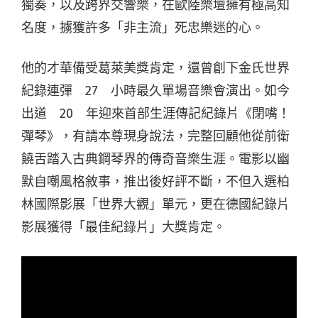
獨奏，以及跨界交響樂，在歐陸樂壇擁有極高知
名度，擄獲許多「非主流」死忠樂迷的心。
他的才華備受葛萊美獎肯定，還曾創下金氏世界
紀錄連彈 27 小時最久單場音樂會演出。如今
出道 20 年迎來首部生涯傳記紀錄片《閉嘴！
彈琴》，有請本尊現身說法，完整回顧他從前衛
饒舌踏入古典鋼琴界的傳奇音樂生涯。電影以幽
默自嘲風格敘事，推出後好評不斷，不但入選柏
林國際影展「世界大觀」單元，更在德國紀錄片
影展獲得「最佳紀錄片」大獎肯定。