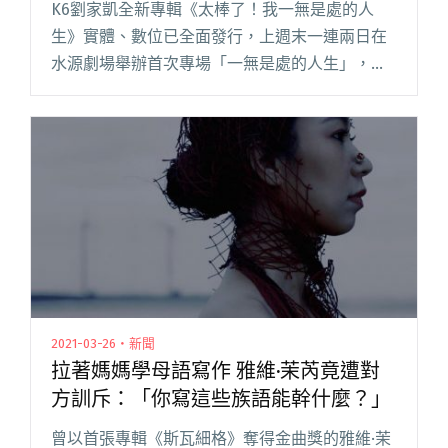
K6劉家凱全新專輯《太棒了！我一無是處的人
生》實體、數位已全面發行，上週末一連兩日在
水源劇場舉辦首次專場「一無是處的人生」，除
了專輯中的新歌，更自選多首在 K6 生命中有著
特殊意義的歌曲，搭配個人獨白、精緻的美術與
投影，構成 live 音樂閱讀全文 "K6劉家凱首次專
場「一無是處的人生」 用音樂演繹人生旅程"
2021-03-26・新聞
拉著媽媽學母語寫作 雅維·茉芮竟遭對
方訓斥：「你寫這些族語能幹什麼？」
曾以首張專輯《斯瓦細格》奪得金曲獎的雅維·茉