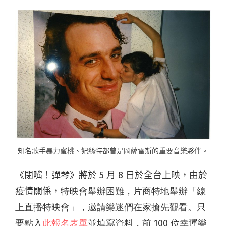
知名歌手暴力蜜桃、妃絲特都曾是岡薩雷斯的重要音樂夥伴。
《閉嘴！彈琴》將於 5 月 8 日於全台上映，由於
疫情關係，
特映會舉辦困難，片商特地舉辦「線
上直播特映會」，邀請樂迷們在家搶先觀看。只
要點入
此報名表單
並填寫資料，前 100 位幸運樂