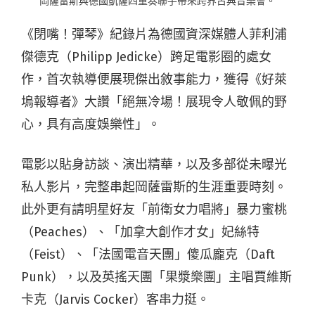
岡薩雷斯與德國凱薩四重奏聯手帶來跨界古典音樂會。
《閉嘴！彈琴》紀錄片為德國資深媒體人菲利浦
傑德克（Philipp Jedicke）跨足電影圈的處女
作，首次執導便展現傑出敘事能力，獲得《好萊
塢報導者》大讚「絕無冷場！展現令人敬佩的野
心，具有高度娛樂性」。
電影以貼身訪談、演出精華，以及多部從未曝光
私人影片，完整串起岡薩雷斯的生涯重要時刻。
此外更有請明星好友「前衛女力唱將」暴力蜜桃
（Peaches）、「加拿大創作才女」妃絲特
（Feist）、「法國電音天團」傻瓜龐克（Daft
Punk），以及英搖天團「果漿樂團」主唱賈維斯
卡克（Jarvis Cocker）客串力挺。