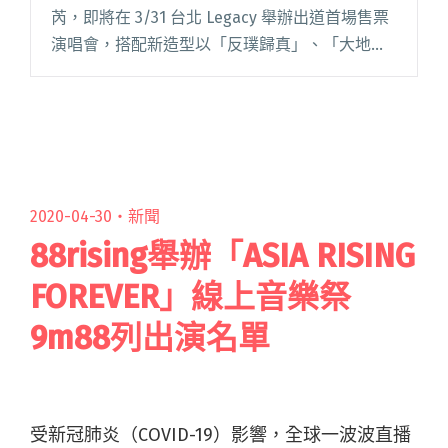
芮，即將在 3/31 台北 Legacy 舉辦出道首場售票
演唱會，搭配新造型以「反璞歸真」、「大地之
母」為主題，呈現新專輯《雅維的夢》的母語創
作，以及為人母的形象。 為了推薦這場演出，
《斯瓦細格》閱讀全文 "拉著媽媽學母語寫作 雅
維·茉芮竟遭對方訓斥：「你寫這些族語能幹什
麼？」"
2020-04-30・
新聞
88rising舉辦「ASIA RISING
FOREVER」線上音樂祭
9m88列出演名單
受新冠肺炎（COVID-19）影響，全球一波波直播