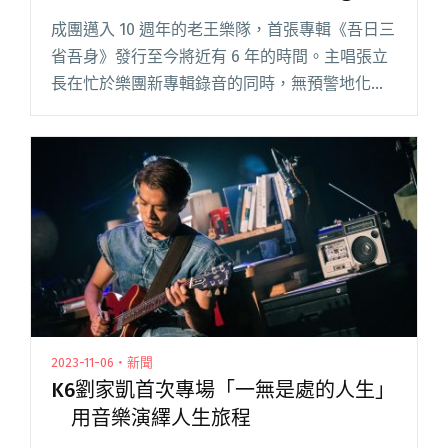
Demos》
成團邁入 10 週年的老王樂隊，首張專輯《吾日三
省吾身》發行至今將近有 6 年的時間。主唱張立
長在忙於樂團新專輯錄音的同時，無預警地化名
LICHANG.rar 在 StreetVoice 街聲上傳《”CIAO” L
閱讀全文 "老王樂隊主唱張立長 化名LICHANG.rar
上傳新作《”CIAO” Live Recording Demos》"
2023-11-06・新聞
K6劉家凱首次專場「一無是處的人生」
用音樂演繹人生旅程