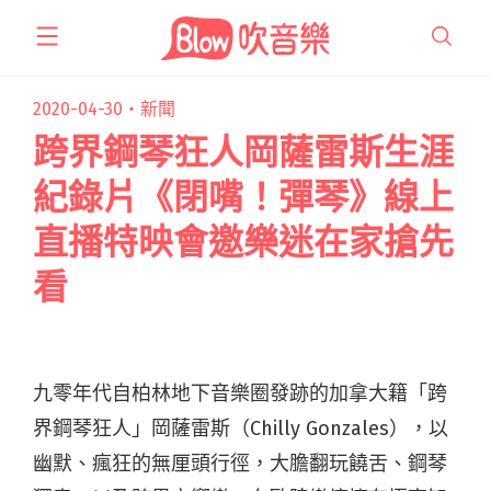
跳
至
主
要
2020-04-30・
新聞
內
跨界鋼琴狂人岡薩雷斯生涯
容
紀錄片《閉嘴！彈琴》線上
直播特映會邀樂迷在家搶先
看
九零年代自柏林地下音樂圈發跡的加拿大籍「跨
界鋼琴狂人」岡薩雷斯（Chilly Gonzales），以
幽默、瘋狂的無厘頭行徑，大膽翻玩饒舌、鋼琴