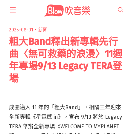
跳
至
主
要
2025-08-01・
新聞
內
粗大Band釋出新專輯先行
容
曲〈無可救藥的浪漫〉11週
年專場9/13 Legacy TERA登
場
成團邁入 11 年的「粗大Band」，相隔三年迎來
全新專輯《星電感 in》，宣布 9/13 將於 Legacy
TERA 舉辦全新專場《WELCOME TO MYPLANET｜