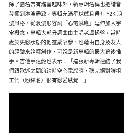
除了團名帶有諧音趣味外，新專輯名稱也把諧音
發揮到淋漓盡致，專輯充滿星球感且帶有 Y2K 浪
漫風格，從浪漫形容詞「心電感應」延伸加入宇
宙概念，專輯大部分詞曲由主唱老盧操盤，當時
處於失戀狀態的他靈感噴發，也藉由自身及友人
的經驗來詮釋創作，可說是新專輯的最大幕後推
手。吉他手建龍也表示：「這張新專輯連結了我
們跟歌迷之間的跨時空心電感應，聽完絕對讓粗
工們（粉絲名）很有戀愛感覺！」