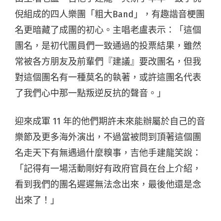
倪組成的四人樂團「粗大Band」，有趣諧音梗團
名更暗藏了成團的初心。主唱老盧表示：「這個
團名，是初代團員們一致通過的投票結果，雖然
常被各方朋友及前輩們『建議』要改團名，但我
對這個團名有一種莫名的執著，或許這團名代表
了我們心中那一點叛逆反抗的聲音。」
迎來成軍 11 年的他們期許未來能辦屬於自己的音
樂節及更多海外演出，不過當被問到頂著這個團
名走天下有無遇過什麼糗事，吉他手建龍笑說：
「記得有一場活動剛好有政府官員在台上介紹，
看到我們的團名遲遲無法念出來，最後他還是念
出來了！」