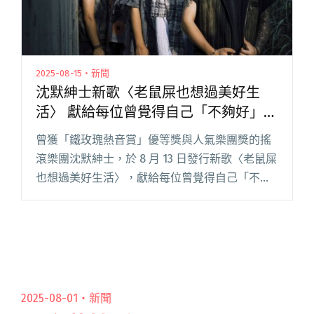
2025-08-15・新聞
沈默紳士新歌〈老鼠屎也想過美好生
活〉 獻給每位曾覺得自己「不夠好」的
人
曾獲「鐵玫瑰熱音賞」優等獎與人氣樂團獎的搖
滾樂團沈默紳士，於 8 月 13 日發行新歌〈老鼠屎
也想過美好生活〉，獻給每位曾覺得自己「不夠
好」的人。 沈默紳士在經歷了前段時間的沉澱與
醞釀，終於正式推出新單曲〈老鼠屎也想過美好
生活〉，提及歌曲的閱讀全文 "沈默紳士新歌
〈老鼠屎也想過美好生活〉 獻給每位曾覺得自己
「不夠好」的人"
2025-08-01・
新聞