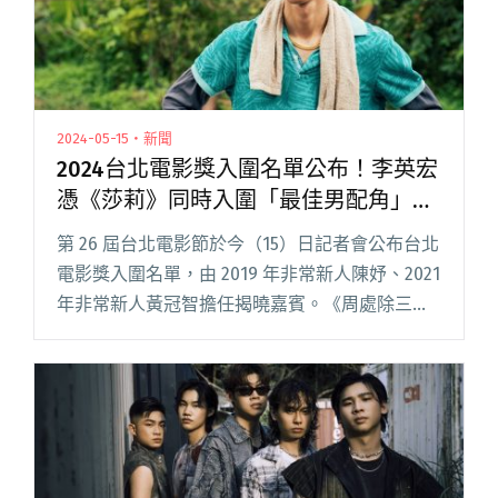
2024-05-15・新聞
2024台北電影獎入圍名單公布！李英宏
憑《莎莉》同時入圍「最佳男配角」、
「最佳配樂」！
第 26 屆台北電影節於今（15）日記者會公布台北
電影獎入圍名單，由 2019 年非常新人陳妤、2021
年非常新人黃冠智擔任揭曉嘉賓。《周處除三
害》以 13 項入圍領頭，《老狐狸》10 項與
《BIG》8 項緊追在後；鼓勵行銷團隊的「台灣電
閱讀全文 "2024台北電影獎入圍名單公布！李英
宏憑《莎莉》同時入圍「最佳男配角」、「最佳
配樂」！"