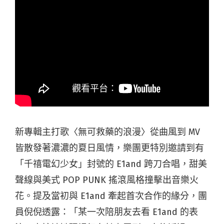
新專輯主打歌〈無可救藥的浪漫〉從曲風到 MV
皆散發著濃濃的夏日風情，樂團更特別邀請到有
「千禧電幻少女」封號的 E1and 跨刀合唱，甜美
聲線與美式 POP PUNK 搖滾風格撞擊出音樂火
花。提及當初與 E1and 牽起首次合作的緣分，團
員倪倪透露：「某一次陪朋友去看 E1and 的表