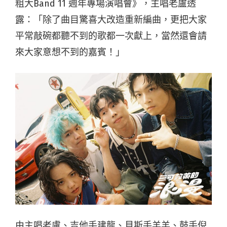
粗大Band 11 週年專場演唱會》，主唱老盧透
露：「除了曲目驚喜大改造重新編曲，更把大家
平常敲碗都聽不到的歌都一次獻上，當然還會請
來大家意想不到的嘉賓！」
由主唱老盧、吉他手建龍、貝斯手羊羊、鼓手倪