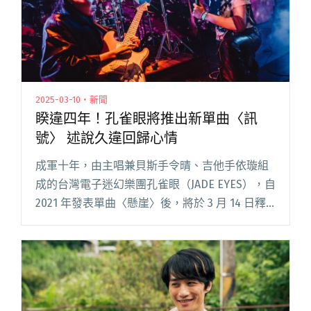
2025-03-10・新聞
睽違四年！孔雀眼將推出新單曲〈訊
號〉 述說久違回歸心情
成軍十年，由主唱兼貝斯手令晴、吉他手依璇組
成的台灣電子迷幻樂團孔雀眼（JADE EYES），自
2021 年發表單曲〈懸崖〉後，將於 3 月 14 日釋
出最新單曲〈訊號〉。歌詞以樂團為第一人稱，
訴說著久違回歸的心情，以及想對聽眾說的話。 󠀠
閱讀全文 "睽違四年！孔雀眼將推出新單曲〈訊
號〉 述說久違回歸心情"