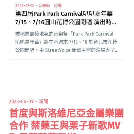
2023-07-10・音樂節｜現場
第四屆Park Park Carnival叭叭嘉年華
7/15、7/16圓山花博公園開唱 演出時間
表、場域圖全數公開！
被稱為最接地氣的音樂祭「Park Park Carnival
叭叭嘉年華」將在本週末 7/15、16 於台北市花博
公園開唱，由 StreetVoice 街聲主辦的這場大型
街頭音樂派對在今年延續原始概念，以音樂最原
始的街頭生態發掘更多人與音樂閱讀全文 "第四
屆Park Park Carnival叭叭嘉年華7/15、7/16圓山
花博公園開唱 演出時間表、場域圖全數公開！"
2023-06-09・
新聞
首度與斯洛維尼亞金屬樂團
合作 禁藥王與栗子新歌MV