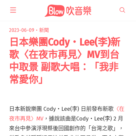
跳
至
主
要
2023-06-09・
新聞
內
日本樂團Cody・Lee(李)新
容
歌〈在夜市再見〉MV到台
中取景 副歌大唱：「我非
常愛你」
日本新銳樂團 Cody・Lee(李) 日前發布新歌
〈在
夜市再見〉MV
，據說該曲是Cody・Lee(李) 2 月
來台中參演浮現祭後回國創作的「台灣之歌」，