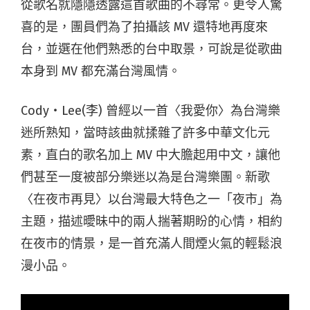
從歌名就隱隱透露這首歌曲的不尋常。更令人驚
喜的是，團員們為了拍攝該 MV 還特地再度來
台，並選在他們熟悉的台中取景，可說是從歌曲
本身到 MV 都充滿台灣風情。
Cody・Lee(李) 曾經以一首〈我愛你〉為台灣樂
迷所熟知，當時該曲就揉雜了許多中華文化元
素，直白的歌名加上 MV 中大膽起用中文，讓他
們甚至一度被部分樂迷以為是台灣樂團。新歌
〈在夜市再見〉以台灣最大特色之一「夜市」為
主題，描述曖昧中的兩人揣著期盼的心情，相約
在夜市的情景，是一首充滿人間煙火氣的輕鬆浪
漫小品。