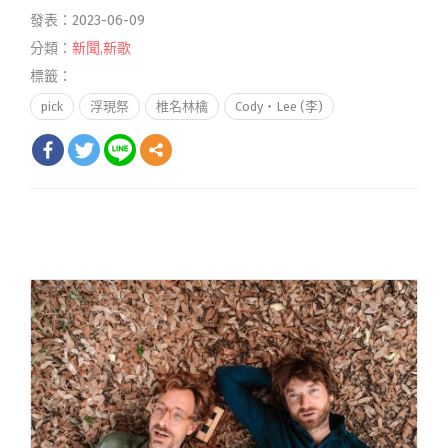
發表：2023-06-09
分類：
新聞
,
新歌
標籤：
pick
浮現祭
椎名林檎
Cody・Lee (李)