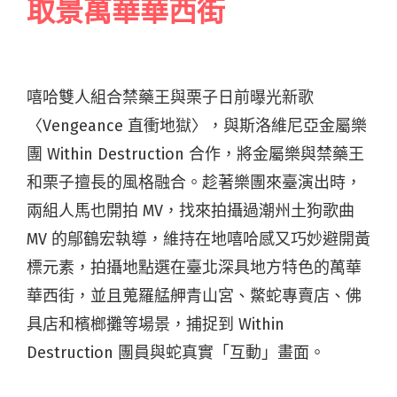
取景萬華華西街
嘻哈雙人組合禁藥王與栗子日前曝光新歌
〈Vengeance 直衝地獄〉，與斯洛維尼亞金屬樂
團 Within Destruction 合作，將金屬樂與禁藥王
和栗子擅長的風格融合。趁著樂團來臺演出時，
兩組人馬也開拍 MV，找來拍攝過潮州土狗歌曲
MV 的鄔鶴宏執導，維持在地嘻哈感又巧妙避開黃
標元素，拍攝地點選在臺北深具地方特色的萬華
華西街，並且蒐羅艋舺青山宮、鱉蛇專賣店、佛
具店和檳榔攤等場景，捕捉到 Within
Destruction 團員與蛇真實「互動」畫面。