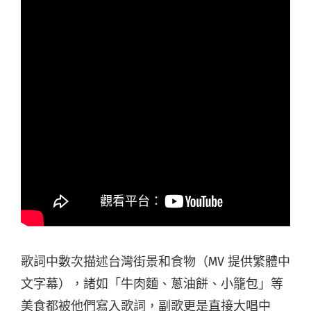
歌詞中數次描述台灣街景和食物（MV 提供繁體中
文字幕），諸如「牛肉麵、蔥油餅、小籠包」等
美食都被他們寫入歌詞，副歌更是直接大唱中