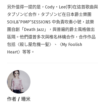
另外值得一提的是，Cody・Lee(李)在這首歌曲與
タブゾンビ合作，タブゾンビ在日本爵士樂團
SOIL&”PIMP”SESSIONS 中負責吹奏小號，該樂
團自創「Death Jazz」，與普遍的爵士風格做出
區隔。他們還曾多次與椎名林檎合作，合作作品
包括〈殺し屋危機一髪〉、〈My Foolish
Heart〉等等。
作者 /
珊米