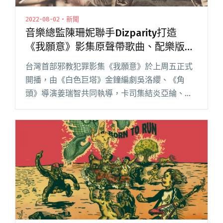
2022-08-02・新聞
音樂總監陳珊妮聯手Dizparity打造
《我願意》影集原聲帶歌曲、配樂版同
步上線
台灣首部邪教犯罪影集《我願意》於上周五正式
開播，由《白色巨塔》金鐘編劇吳洛纓、《角
頭》導演姜瑞智共同執導，卡司集結炎亞綸、姚
淳耀、田中千繪、柯淑勤、高慧君等明星，影集
音樂則由音樂總監陳珊妮、電子音樂人 Dizparity
聯手打造。在今（8閱讀全文 "音樂總監陳珊妮聯
手Dizparity打造 《我願意》影集原聲帶歌曲、配
樂版同步上線"