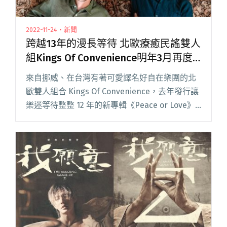
2022-11-24・新聞
跨越13年的漫長等待 北歐療癒民謠雙人
組Kings Of Convenience明年3月再度
來台
來自挪威、在台灣有著可愛譯名好自在樂團的北
歐雙人組合 Kings Of Convenience，去年發行讓
樂迷等待整整 12 年的新專輯《Peace or Love》
後，終於宣佈將在 2023 年 3 月二度造訪台灣。
由 Erlend Ø閱讀全文 "跨越13年的漫長等待 北歐
療癒民謠雙人組Kings Of Convenience明年3月再
度來台"