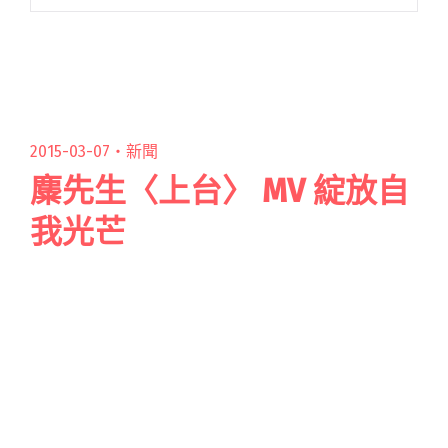
音樂和生活的看法。除了電子版本之外，實體也
即將出爐，將於臺北高雄各端點免費發放。 「以
合作碰撞出樂趣與閱讀全文 "合作會客室 鼓手前
源與洪申豪的世紀對談"
2015-03-07・
新聞
麋先生〈上台〉 MV 綻放自
我光芒