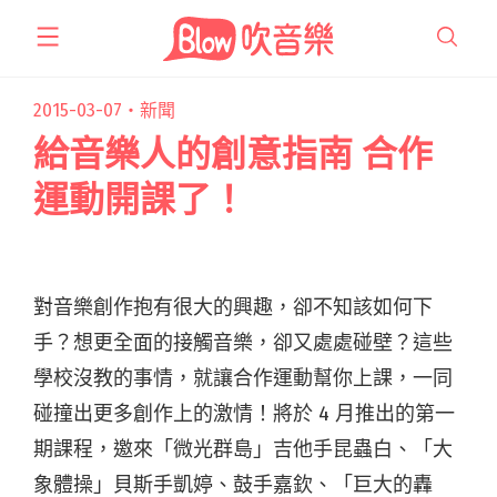
跳
至
主
要
2015-03-07・
新聞
內
給音樂人的創意指南 合作
容
運動開課了！
對音樂創作抱有很大的興趣，卻不知該如何下
手？想更全面的接觸音樂，卻又處處碰壁？這些
學校沒教的事情，就讓合作運動幫你上課，一同
碰撞出更多創作上的激情！將於 4 月推出的第一
期課程，邀來「微光群島」吉他手昆蟲白、「大
象體操」貝斯手凱婷、鼓手嘉欽、「巨大的轟