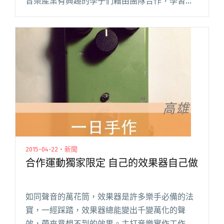
音樂產業有興趣的學子們藉由團隊合作，學習音
樂產業背後的基礎，推出「自製效果器」、「音
樂創作」等課程。此外，還推出了「合作運動雜
誌」，分享工作坊課程，策劃了音樂閱讀全文
"暑假不無聊 合作運動超紮實課程出爐"
2015-04-22・新聞
合作運動獨家限定 自己的效果器自己做
如同聲音的萬花筒，效果器是許多樂手必備的法
寶，一經踩踏，效果器總能變出千變萬化的聲
效，帶來意想不到的效果。主打音樂實作工作坊