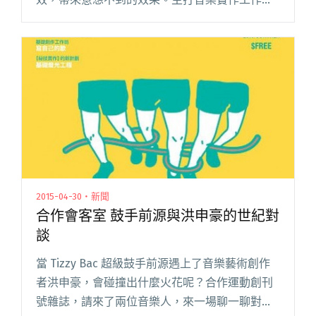
的合作運動，這次推出了效果器製作的課程，請
來夕陽武士的吉他手王立擔任講師，教大家親手
做出獨一無二的 TS-9 經典效閱讀全文 "合作運動
獨家限定 自己的效果器自己做"
2015-04-30・新聞
合作會客室 鼓手前源與洪申豪的世紀對
談
當 Tizzy Bac 超級鼓手前源遇上了音樂藝術創作
者洪申豪，會碰撞出什麼火花呢？合作運動創刊
號雜誌，請來了兩位音樂人，來一場聊一聊對於