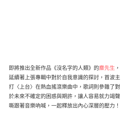
即將推出全新作品《沒名字的人類》的
麋先生
，
延續著上張專輯中對於自我意識的探討，首波主
打〈上台〉在熱血搖滾樂曲中，歌詞則參雜了對
於未來不確定的困惑與期許，讓人容易就力竭聲
嘶跟著音樂吶喊，一起釋放出內心深層的壓力！
MV 劇情則以默劇演員代表心中對表演的渴望，以
奢望的眼神看著麋先生團員們的演出，並不斷的