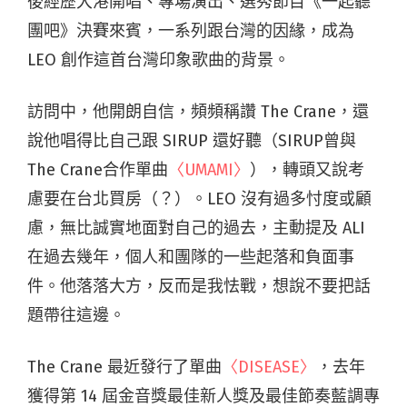
後經歷大港開唱、專場演出、選秀節目《一起聽
團吧》決賽來賓，一系列跟台灣的因緣，成為
LEO 創作這首台灣印象歌曲的背景。
訪問中，他開朗自信，頻頻稱讚 The Crane，還
說他唱得比自己跟 SIRUP 還好聽（SIRUP曾與
The Crane合作單曲
〈UMAMI〉
），轉頭又說考
慮要在台北買房（？）。LEO 沒有過多忖度或顧
慮，無比誠實地面對自己的過去，主動提及 ALI
在過去幾年，個人和團隊的一些起落和負面事
件。他落落大方，反而是我怯戰，想說不要把話
題帶往這邊。
The Crane 最近發行了單曲
〈DISEASE〉
，去年
獲得第 14 屆金音獎最佳新人獎及最佳節奏藍調專