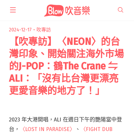
跳
至
主
要
2024-12-17・
吹專訪
內
【吹專訪】〈NEON〉的台
容
灣印象、開始關注海外市場
的J-POP：鶴The Crane ⇋
ALI：「沒有比台灣更漂亮
更愛音樂的地方了！」
2023 年大港開唱，ALI 在週日下午的艷陽當中登
台，
〈LOST IN PARADISE〉
、
〈FIGHT DUB