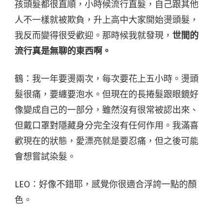
孩頭髮都很直順，小時候流行直髮，自己跟其他
人不一樣就被欺負，升上高中大家開始燙頭髮，
我反而變得很受歡迎。那時候我就發現，
世間的
流行真是無聊的東西啊。
鶴：我一年要燙兩次，每次要花上五小時。燙頭
髮很痛，要纏要泡水。但現在的長捲髮跟眼鏡好
像變成自己的一部分，雖然沒有很常被認出來、
但戴口罩對隱藏身分完全沒有任何作用。我滿喜
歡現在的狀態，愛漂亮就是要忍痛，但之後可能
會想嘗試染髮。
LEO：好像不錯耶，感覺你很適合浮誇一點的顏
色。