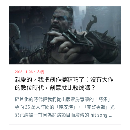
2018-11-06・人物
親愛的，我把創作變精巧了：沒有大作
的數位時代，創意就比較爛嗎？
碎片化的時代把我們從出版票房毒藥的「詩集」
導向 35 萬人訂閱的「晚安詩」，「完整專輯」光
彩已經被一首因為網路節目而廣傳的 hit song 取
而代之，快剩下只有作品集的功能，隔壁棚遊戲