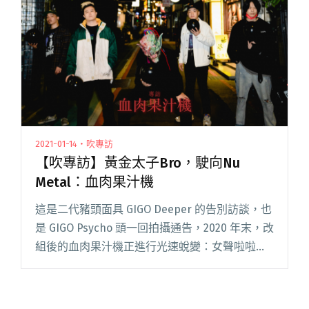
Higher Brothers：投入演出現場，而不是拿個手
機在那兒拍"
2021-01-14・吹專訪
【吹專訪】黃金太子Bro，駛向Nu
Metal：血肉果汁機
這是二代豬頭面具 GIGO Deeper 的告別訪談，也
是 GIGO Psycho 頭一回拍攝通告，2020 年末，改
組後的血肉果汁機正進行光速蛻變：女聲啦啦隊
替你加油，〈Golden 太子 Bro〉大唱台中驕傲，
若作為城市行銷單曲絕不失格閱讀全文 "【吹專
訪】黃金太子Bro，駛向Nu Metal：血肉果汁機"