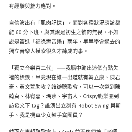
有經驗與能力應對。
自信演出有「肌肉記憶」，面對各種狀況應該都
能 60 分下班，與其說是初生之犢的無畏，不如
說是簽進「福祿壽音樂」兩年，早早學會過去的
獨立音樂人摸索很久才練成的事。
「獨立音樂富二代」——我腦中蹦出這個有點失
禮的標籤，畢竟現在誰一出道就有韓立康、陳君
豪、黃文萱助攻？誰辦聽歌會，可以一次邀到陳
綺貞、林宥嘉、瑪莎、宇宙人、Crispy脆樂團到
訪發文下 tag？誰演出立刻有 Robot Swing 貝斯
手、我是機車少女鼓手當團員？