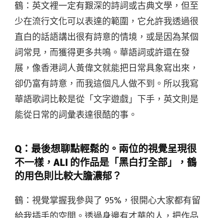
鶴：英文裡一定有艱深的詩詞或古典文學，但至
少在流行文化可以表達的範圍，它允許我透過很
直白的話語講出很有詩意的情境，或是因為某個
詞常見，而獲得更多共鳴。華語詞或許還在發
展，像香港詞人黃偉文就能把日常具象寫出來，
卻仍富有詩意，而我這個凡人做不到。所以我寫
華語歌詞比較是從「文字遊戲」下手，英文則是
能從日常的詞彙表達很酷的事。
Q：
最後想聊點輕鬆的。兩位的視覺呈現很
不一樣，ALI 的作品是「黑白打全部」，鶴
的用色則比較大膽濃郁？
鶴：視覺掌握我參與了 95%，很開心大家都有留
給我插手的空間。透過身邊有才華的人，把作品