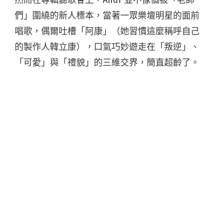
然而在專輯聽歌會上，Andr 並不像個被「老師
們」圍繞的新人標本，當著一眾樂壇明星的面前
唱歌，偶爾吐槽「阿康」（她習慣這麼稱呼自己
的製作人韓立康），口氣巧妙遊走在「叛逆」、
「可愛」與「禮貌」的三維交界，簡直超齡了。
當晚韓立康介紹其中一首歌道，demo 裡 Andr
的電吉他，他怎麼優化彈奏都覺得味道不對，索
性直接用上原版音軌：
「專輯裡有許多這樣，我
全力製作做到 70%，卻怎麼樣取代不了，本屬於
她的那 30%。」
首支主打
〈Pandemic 傳染病〉
MV 閃現白袍研究
員，由韓立康、陳君豪、黃文萱（福祿壽廠牌老
闆）出演。他們圍著她看，彷彿她是實驗品，看