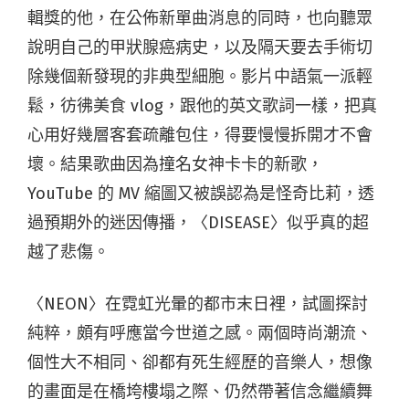
輯獎的他，在公佈新單曲消息的同時，也向聽眾
說明自己的甲狀腺癌病史，以及隔天要去手術切
除幾個新發現的非典型細胞。影片中語氣一派輕
鬆，彷彿美食 vlog，跟他的英文歌詞一樣，把真
心用好幾層客套疏離包住，得要慢慢拆開才不會
壞。結果歌曲因為撞名女神卡卡的新歌，
YouTube 的 MV 縮圖又被誤認為是怪奇比莉，透
過預期外的迷因傳播，〈DISEASE〉似乎真的超
越了悲傷。
〈NEON〉在霓虹光暈的都市末日裡，試圖探討
純粹，頗有呼應當今世道之感。兩個時尚潮流、
個性大不相同、卻都有死生經歷的音樂人，想像
的畫面是在橋垮樓塌之際、仍然帶著信念繼續舞