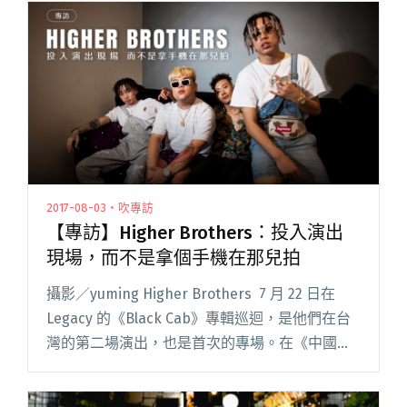
產業的 mobile 化趨勢（聽到你們的哀嚎了的 Di
閱讀全文 "親愛的，我把創作變精巧了：沒有大
作的數位時代，創意就比較爛嗎？"
2017-08-03・吹專訪
【專訪】Higher Brothers：投入演出
現場，而不是拿個手機在那兒拍
攝影／yuming Higher Brothers 7 月 22 日在
Legacy 的《Black Cab》專輯巡迴，是他們在台
灣的第二場演出，也是首次的專場。在《中國有
嘻哈》選秀節目的推波助瀾，台灣近期跟著燃起
了一股饒舌風潮，High閱讀全文 "【專訪】