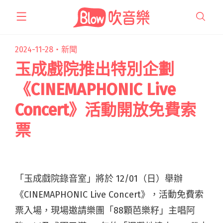
跳
至
主
要
2024-11-28・
新聞
內
玉成戲院推出特別企劃
容
《CINEMAPHONIC Live
Concert》活動開放免費索
票
「玉成戲院錄音室」將於 12/01（日）舉辦
《CINEMAPHONIC Live Concert》，活動免費索
票入場，現場邀請樂團「88顆芭樂籽」主唱阿