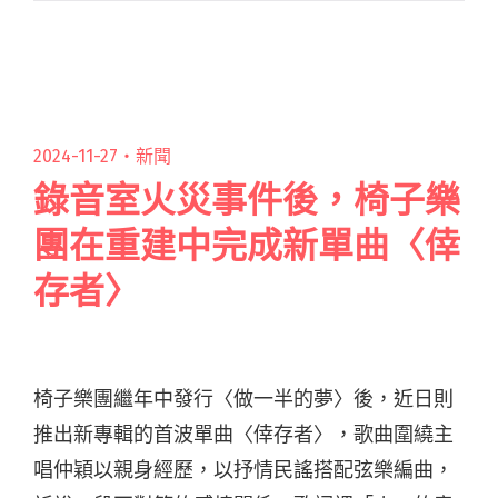
影、樂壇破天荒首度邀集多位音樂人與電影人共
同參與、打造的熱血搖滾電影呈現給閱讀全文
"董事長大鈞監製《搖滾樂殺人事件》 集合大
正、阿強、Trash頤原組「獨裁者樂團」"
2024-11-27・
新聞
錄音室火災事件後，椅子樂
團在重建中完成新單曲〈倖
存者〉
椅子樂團繼年中發行〈做一半的夢〉後，近日則
推出新專輯的首波單曲〈倖存者〉，歌曲圍繞主
唱仲穎以親身經歷，以抒情民謠搭配弦樂編曲，