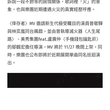
訴說一段不對等的感情關係，歌詞裡「火」的
意
象，也與樂團近期遭遇火災的真實經歷呼應。
〈倖存者〉MV 邀請新生代極受矚目的演員曾敬驊
與林奕嵐同台飆戲，並由曾執導滅火器〈人生尾
路〉、美秀集團feat.盧廣仲〈手機錢包鑰匙菸〉
的鄔鶴宏擔任導演，MV 將
於 11/27 晚間上架。同
時，樂團也公布即將於近期展開單曲同名巡迴演
出。