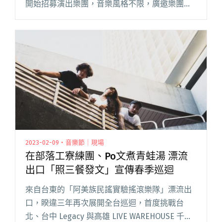
開始招募演出樂團，音樂風格不限，廣邀樂團、
音樂人參與線上徵選，官網報名自即日起至 7 月
15 日（一）截止。 貴人散步音樂節自 2017閱讀
全文 "2019貴人散步Showcase音樂節初秋登場 即
日起樂團徵選正式開跑！"
2023-02-09・音樂節｜現場
在部落工寮練團、Po文煮青蛙湯 漂流
出口「照三餐發文」宣傳春季巡迴
來自台東的「阿美族民謠實驗搖滾樂隊」漂流出
口，睽違三年再次展開全台巡迴，首度挑戰台
北、台中 Legacy 與高雄 LIVE WAREHOUSE 千人