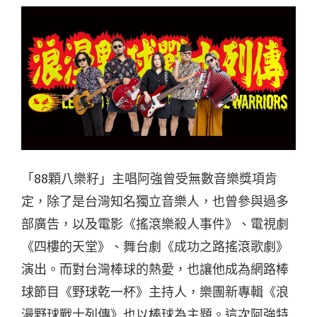
「88顆八樂籽」主唱阿強曾受無數音樂獎項肯
定，除了是台灣知名獨立音樂人，也曾參與過多
部廣告，以及電影《搖滾樂殺人事件》、電視劇
《四樓的天堂》、舞台劇《成功之路搖滾歌劇》
演出。而對台灣棒球的熱愛，也讓他成為網路棒
球節目《野球乾一杯》主持人，樂團新專輯《浪
漫野球戰士列傳》也以棒球為主題。這次阿強特