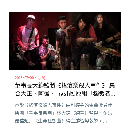
場館！巡迴主題命名為「春之蛻變」，三人表示
彼此在這段時間都有不同的生命轉變，將用音樂
來對話，閱讀全文 "在部落工寮練團、Po文煮青
蛙湯 漂流出口「照三餐發文」宣傳春季巡迴"
2018-07-06・新聞
董事長大鈞監製《搖滾樂殺人事件》 集
合大正、阿強、Trash頤原組「獨裁者
樂團」
電影《搖滾樂殺人事件》由剛鍍金的金曲獎最佳
樂團「董事長樂團」林大鈞（鈞董）監製、金馬
最佳短片《生命狂想曲》得主游智煒執導，片商
星泰國際今釋出電影前導預告及海報，將台灣