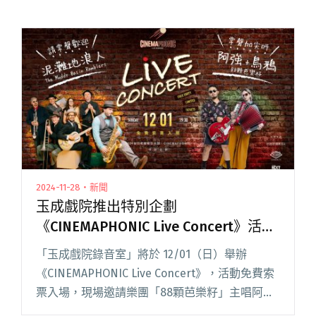
2024-11-28・新聞
玉成戲院推出特別企劃
《CINEMAPHONIC Live Concert》活動
開放免費索票
「玉成戲院錄音室」將於 12/01（日）舉辦
《CINEMAPHONIC Live Concert》，活動免費索
票入場，現場邀請樂團「88顆芭樂籽」主唱阿
強，以及成軍已滿 22 年的「泥灘地浪人」，帶來