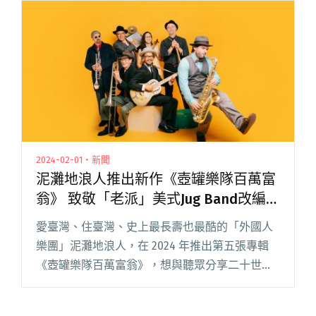
前，擺開 20 台的金光舞台車，作為樂團、DJ 以
及鋼管舞者們的音樂節的閱讀全文 "金光舞台車
嘉年華再起 角頭張四十三：希望打造屬於勞工的
音樂節"
2024-02-01・新聞
泥灘地浪人推出新作《壺罐樂隊百萬富
翁》 致敬「老派」美式Jug Band改編
〈四季紅〉
愛臺灣、住臺灣、史上最長壽也最酷的「外國人
樂團」泥灘地浪人，在 2024 年推出第五張專輯
《壺罐樂隊百萬富翁》，想與聽眾分享二十世紀
初，美國爵士和藍調音樂的廣大宇宙中，相當重
要的歌曲。 透過重溫這些傳統音樂瑰寶，浪人們