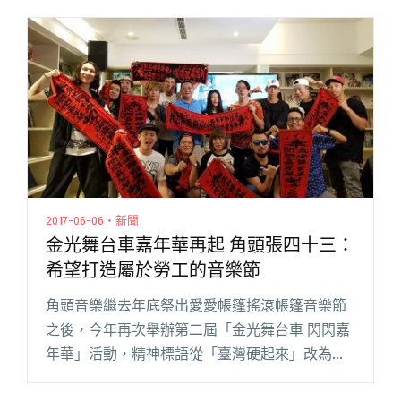
一連串精彩現場演出。當日演出也將同步錄音閱
讀全文 "玉成戲院推出特別企劃
《CINEMAPHONIC Live Concert》活動開放免費
索票"
2017-06-06・新聞
金光舞台車嘉年華再起 角頭張四十三：
希望打造屬於勞工的音樂節
角頭音樂繼去年底祭出愛愛帳篷搖滾帳篷音樂節
之後，今年再次舉辦第二屆「金光舞台車 閃閃嘉
年華」活動，精神標語從「臺灣硬起來」改為
「臺灣跳起來」，要在信義區，台北市政府廣場