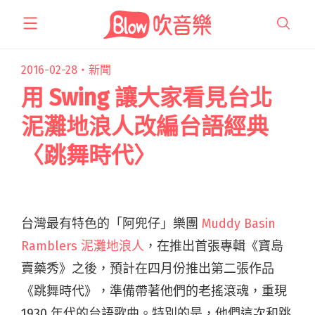
跳
至
主
要
2016-02-28・
新聞
內
用 Swing 讓大家看見台北
容
泥灘地浪人改編台語經典
〈跳舞時代〉
台灣最有特色的「阿兜仔」樂團
Muddy Basin
Ramblers 泥灘地浪人
，在推出首張專輯《寶島
賣藥秀》之後，預計在四月份推出第二張作品
《跳舞時代》，準備帶著他們的老搖滾魂，重現
1930 年代的台語歌曲。特別的是，他們這次和跳