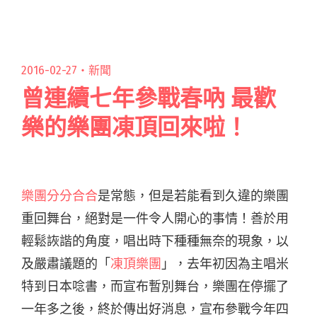
歡慶他們的藝術根源，聽閱讀全文 "泥灘地浪人
推出新作《壺罐樂隊百萬富翁》 致敬「老派」美
式Jug Band改編〈四季紅〉"
2016-02-27・
新聞
曾連續七年參戰春吶 最歡
樂的樂團凍頂回來啦！
樂團分分合合
是常態，但是若能看到久違的樂團
重回舞台，絕對是一件令人開心的事情！善於用
輕鬆詼諧的角度，唱出時下種種無奈的現象，以
及嚴肅議題的「
凍頂樂團
」，去年初因為主唱米
特到日本唸書，而宣布暫別舞台，樂團在停擺了
一年多之後，終於傳出好消息，宣布參戰今年四