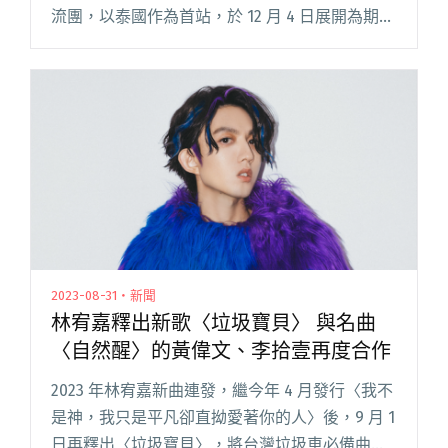
流團，以泰國作為首站，於 12 月 4 日展開為期五
天的產業交流行程。 本趟旅程帶領 19 間臺灣音
樂產業業者，與近年在臺灣樂壇上有閱讀全文
"開啟台泰音樂交流，2025「台流新南向」首站泰
國交流團順利返航"
2023-08-31・新聞
林宥嘉釋出新歌〈垃圾寶貝〉 與名曲
〈自然醒〉的黃偉文、李拾壹再度合作
2023 年林宥嘉新曲連發，繼今年 4 月發行〈我不
是神，我只是平凡卻直拗愛著你的人〉後，9 月 1
日再釋出〈垃圾寶貝〉，將台灣垃圾車必備曲目