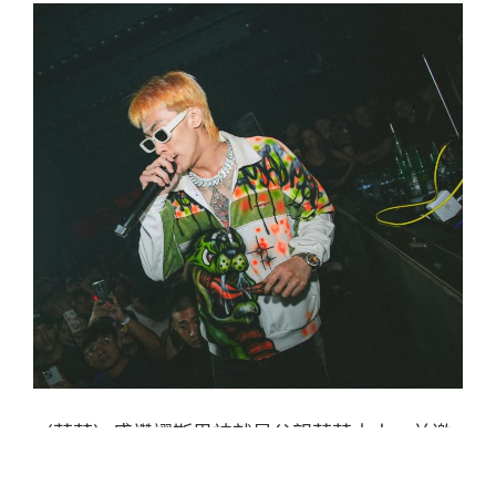
〈蔡董〉盛讚謬斯男神就是父親蔡董本人，並邀
請爸爸 MV 男主角。第一次父子同框拍 MV，竟緊