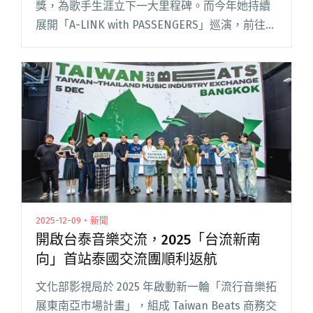
獎，為歌手生涯立下一大里程碑。而今年她持續
展開「A-LINK with PASSENGERS」巡演，前往杭
州、泉州等多座城市舉辦演唱會，場場爆滿，迴
響十分熱烈。日前她更受邀登上日本最受歡迎閱
讀全文 "A-Lin將登日本YouTube頻道THE FIRST
TAKE 選唱〈有一種悲傷〉"
2025-12-09・新聞
開啟台泰音樂交流，2025「台流新南
向」首站泰國交流團順利返航
文化部影視局於 2025 年啟動新一輪「流行音樂拓
展東南亞市場計畫」，組成 Taiwan Beats 商務交