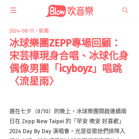
跳
至
主
要
2024-08-11・
新聞
內
冰球樂團ZEPP專場回顧：
容
宋芸樺現身合唱、冰球化身
偶像男團「icyboyz」唱跳
〈流星雨〉
選在七夕（8/10）的晚上，冰球樂團開啟連續兩
日在 Zepp New Taipei 的「早安 晚安 好喜歡」
2024 Day By Day 演唱會。光是從歌迷們排隊入