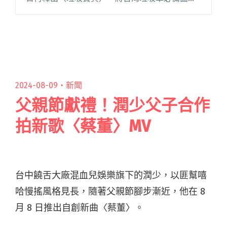
〈少女的祈禱〉和〈給愛麗絲〉巧妙融入編曲。
詞曲與〈自然醒〉的黃偉文、李拾壹再度合作，
帶領聽眾進入閱讀全文 "林宥嘉釋出新歌〈垃圾
寶貝〉 與名曲〈自然醒〉的黃偉文、李拾壹再度
合作"
2024-08-09・
新聞
父親節獻禮！潤少父子合作
拍新歌〈蔡董〉MV
台中饒舌大廠混血兒娛樂旗下的潤少，以匪幫嘻
哈慢搖風格見長，隨著父親節腳步漸近，他在 8
月 8 日推出自創新曲〈蔡董〉。