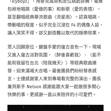
「icyboyz」，用麥克風架和走位跳起排舞，毫無
包袱地唱跳〈愛做的事〉和新歌〈愛的表情〉，
甚至翻唱經典華流歌曲〈流星雨〉。認真唱跳、
帶動唱的程度，似乎完全沉浸在 F4 的偶像人設，
讓人哭笑不得，卻又創造難以取代的娛樂效果。
眾人回歸原位，鍵盤手蒙的復古音色一下，現場
又進入復古派對氛圍，〈醉後喜歡我〉、〈能不
能和我留在台北（陪我幾天）〉等經典歌曲連
發，迎來滿場大合唱。最後團員們紛紛發表感
言，
士捷感謝家人來到專場看完整的演出，團長
兼貝斯手 Nelson 感謝能跟大家一起做很多開心
快樂的事，更感謝一直以來陪伴的小可愛們。