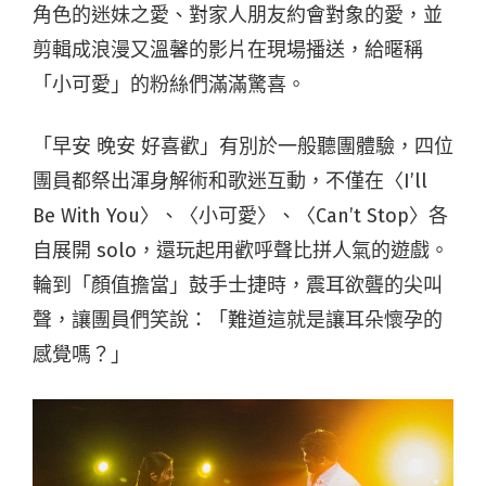
角色的迷妹之愛、對家人朋友約會對象的愛，並
剪輯成浪漫又溫馨的影片在現場播送，給暱稱
「小可愛」的粉絲們滿滿驚喜。
「早安 晚安 好喜歡」有別於一般聽團體驗，四位
團員都祭出渾身解術和歌迷互動，不僅在
〈I’ll
Be With You〉、〈小可愛〉、〈Can’t Stop〉各
自展開 solo，還玩起用歡呼聲比拼人氣的遊戲。
輪到「顏值擔當」鼓手士捷時，震耳欲聾的尖叫
聲，讓團員們笑說：「難道這就是讓耳朵懷孕的
感覺嗎？」