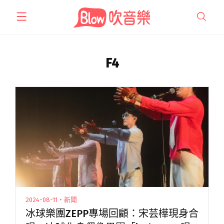
跳
至
主
要
內
F4
容
2024-08-11・新聞
冰球樂團ZEPP專場回顧：宋芸樺現身合