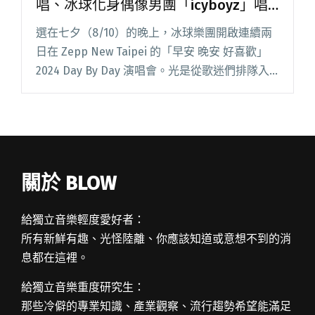
唱、冰球化身偶像男團「icyboyz」唱
跳〈流星雨〉
選在七夕（8/10）的晚上，冰球樂團開啟連續兩
日在 Zepp New Taipei 的「早安 晚安 好喜歡」
2024 Day By Day 演唱會。光是從歌迷們排隊入
場的人潮，就能感受到冰球樂團逐漸高漲的人
氣。 開場以交友傳情對話的 VCR閱讀全文 "冰球
樂團ZEPP專場回顧：宋芸樺現身合唱、冰球化身
偶像男團「icyboyz」唱跳〈流星雨〉"
關於 BLOW
給獨立音樂輕度愛好者：
所有新鮮有趣、光怪陸離、你應該知道或意想不到的消
息都在這裡。
給獨立音樂重度研究生：
那些冷僻的專業知識、產業觀察、流行趨勢希望能滿足