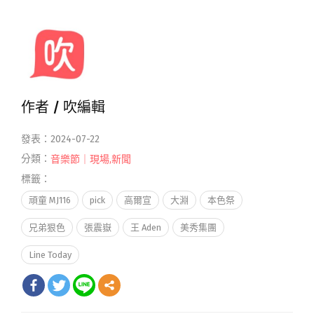
作者 /
吹編輯
發表：2024-07-22
分類：
音樂節｜現場
,
新聞
標籤：
頑童 MJ116
pick
高爾宣
大淵
本色祭
兄弟狠色
張震嶽
王 Aden
美秀集團
Line Today