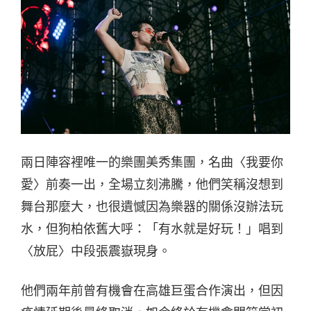
兩日陣容裡唯一的樂團美秀集團，名曲〈我要你
愛〉前奏一出，全場立刻沸騰，他們笑稱沒想到
舞台那麼大，也很遺憾因為樂器的關係沒辦法玩
水，但狗柏依舊大呼：「有水就是好玩！」唱到
〈放屁〉中段張震嶽現身。
他們兩年前曾有機會在高雄巨蛋合作演出，但因