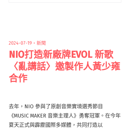
在這個大時代下成功引發歌迷共感，甫推出便大
舉攻佔 KKBOX、Apple Music、MyMusic 及街聲
等閱讀全文 "李友廷中秋節舉辦新EP《冷身操》
專場 遭眾人誤稱為「冷水澡」哭笑不得"
2024-07-19・
新聞
NIO打造新廠牌EVOL 新歌
〈亂講話〉邀製作人黃少雍
合作
去年，NIO 參與了原創音樂實境選秀節目
《MUSIC MAKER 音樂主理人》勇奪冠軍。在今年
夏天正式與霹靂國際多媒體，共同打造以