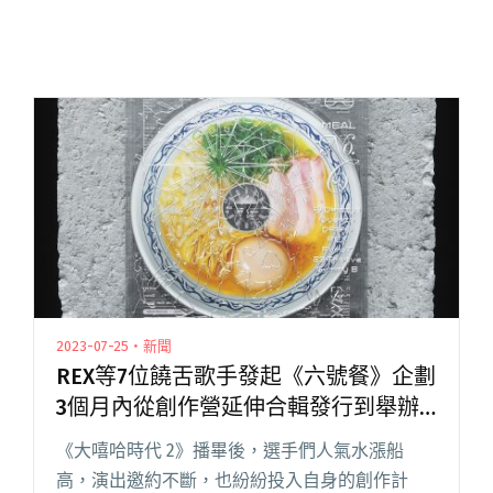
2023-07-25・新聞
REX等7位饒舌歌手發起《六號餐》企劃
3個月內從創作營延伸合輯發行到舉辦
Legacy專場
《大嘻哈時代 2》播畢後，選手們人氣水漲船
高，演出邀約不斷，也紛紛投入自身的創作計