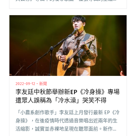
探討「失去」。 〈這世界太壞可你卻太好〉 MV
由一隻看似心事重重的大灰狼貫穿劇情。大灰狼
孤身走遍城市的各處，也在閱讀全文 "原子邦妮
療癒MV三連發 主唱查查親自穿玩偶裝扮主角"
2022-09-12・新聞
李友廷中秋節舉辦新EP《冷身操》專場
遭眾人誤稱為「冷水澡」哭笑不得
「小農系創作歌手」李友廷上月發行最新 EP《冷
身操》，在後疫情時代透過音樂唱出近兩年的生
活縮影，誠實並赤裸地呈現在聽眾面前。新作品