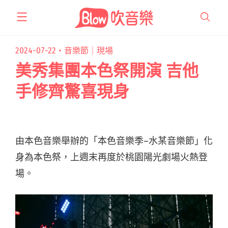
跳
至
主
要
2024-07-22・
音樂節｜現場
內
美秀集團本色祭開演 吉他
容
手修齊驚喜現身
由本色音樂舉辦的「本色音樂季
–
水某音樂節」化
身為本色祭，上週末再度於桃園陽光劇場火熱登
場。