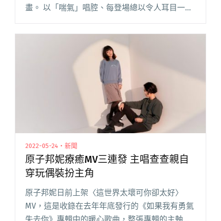
畫。 以「喘氣」唱腔、每登場總以令人耳目一新
的造型現身，擁有極高辨識度的 REX，邀請
Gummy B 、Quanzo、29 Groove 、O.Dkizzy閱
讀全文 "REX等7位饒舌歌手發起《六號餐》企劃
3個月內從創作營延伸合輯發行到舉辦Legacy專
場"
2022-05-24・新聞
原子邦妮療癒MV三連發 主唱查查親自
穿玩偶裝扮主角
原子邦妮日前上架〈這世界太壞可你卻太好〉
MV，這是收錄在去年年底發行的《如果我有勇氣
失去你》專輯中的暖心歌曲，整張專輯的主軸是