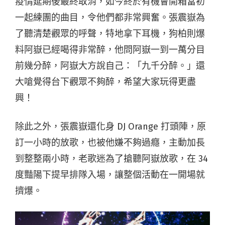
疫情延期後最終取消，如今終於有機會開箱當初
一起練團的曲目，令他們都非常興奮。張震嶽為
了聽清楚觀眾的呼聲，特地拿下耳機，狗柏則爆
料阿嶽已經喝得非常醉，他問阿嶽一到一萬分目
前幾分醉，阿嶽大方說自己：「九千分醉。」還
大嗆覺得台下觀眾不夠醉，希望大家玩得更盡
興！
除此之外，張震嶽還化身
DJ Orange
打頭陣，原
訂一小時的放歌，也被他嫌不夠過癮，主動加長
到整整兩小時，老歌迷為了搶聽阿嶽放歌，在
34
度豔陽下提早排隊入場，讓整個活動在一開場就
擠爆。