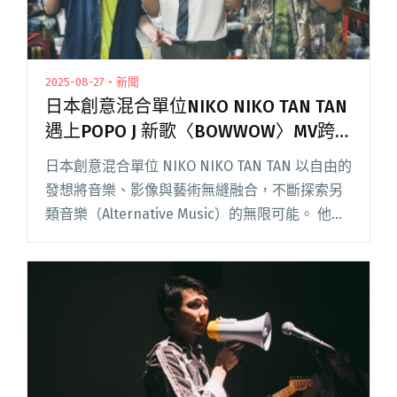
2025-08-27・新聞
日本創意混合單位NIKO NIKO TAN TAN
遇上POPO J 新歌〈BOWWOW〉MV跨
海於高雄取景
日本創意混合單位 NIKO NIKO TAN TAN 以自由的
發想將音樂、影像與藝術無縫融合，不斷探索另
類音樂（Alternative Music）的無限可能。 他們
將於 8 月 31 日登上台北流行音樂中心「2025
TRENDY TAI閱讀全文 "日本創意混合單位NIKO
NIKO TAN TAN遇上POPO J 新歌〈BOWWOW〉
MV跨海於高雄取景"