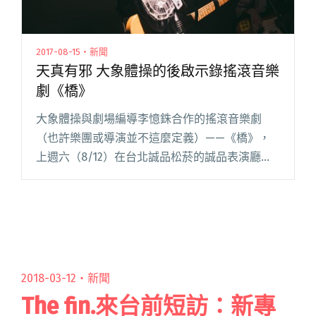
2017-08-15・新聞
天真有邪 大象體操的後啟示錄搖滾音樂
劇《橋》
大象體操與劇場編導李憶銖合作的搖滾音樂劇
（也許樂團或導演並不這麼定義）——《橋》，
上週六（8/12）在台北誠品松菸的誠品表演廳首
演，九月還會到台中歌劇院的小劇場，以及高雄
文化中心的至善廳演出。台灣獨立樂人和劇場合
作並不算特別，但以台灣樂團自閱讀全文 "天真
有邪 大象體操的後啟示錄搖滾音樂劇《橋》"
2018-03-12・
新聞
The fin.來台前短訪：新專