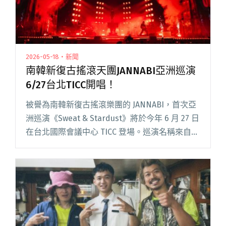
2026-05-18・新聞
南韓新復古搖滾天團JANNABI亞洲巡演
6/27台北TICC開唱！
被譽為南韓新復古搖滾樂團的 JANNABI，首次亞
洲巡演《Sweat & Stardust》將於今年 6 月 27 日
在台北國際會議中心 TICC 登場。巡演名稱來自團
員們想像中的一個畫面：那些灑落在汗水凝結的
額頭上的閃耀光芒。這是閱讀全文 "南韓新復古
搖滾天團JANNABI亞洲巡演 6/27台北TICC開唱！"