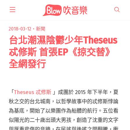
跳
至
主
要
2018-03-12・
新聞
內
台北潮濕陰鬱少年Theseus
容
忒修斯 首張EP《掠交替》
全網發行
「
Theseus 忒修斯
」成團於 2015 年下半年，夏
秋之交的台北城南，以哲學故事中的忒修斯悖論
為基底，開始了以樂團作為船體的航行。五位看
似陽光的二十歲出頭大男孩，創造了沈重的文字
與厚重悲傷的音牆，在民謠與後搖之間翻騰，衝