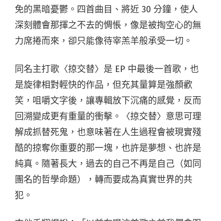
免的黑暗憂鬱。四首曲目、將近 30 分鐘，使人
深刻體會那揮之不去的惆悵，像是被掏空心的無
力席捲而來，卻只能像待宰羔羊般承受一切。
同名主打歌〈掠交替〉是 EP 中最後一首歌，也
是旋律相對輕快的作品，但充其量算是強顏歡
笑，咀嚼文字後，讓專輯放下沉痛的感覺，反而
回溯變成更有重量的衝擊。〈掠交替〉意思可理
解成抓替死鬼，也意味著在人生過程會被現實殘
酷的掠奪你重要的那一塊，也許是夢想、也許是
純真。隨著長大，過去的自己不再是自己（如同
團名的哲學命題），轉而要成為真實世界的共
犯。