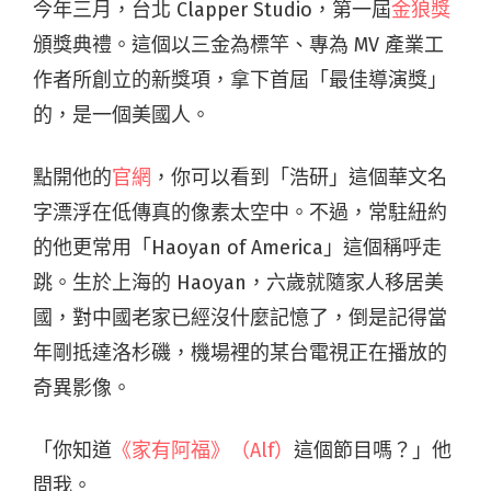
今年三月，台北 Clapper Studio，第一屆
金狼獎
頒獎典禮。這個以三金為標竿、專為 MV 產業工
作者所創立的新獎項，拿下首屆「最佳導演獎」
的，是一個美國人。
點開他的
官網
，你可以看到「浩研」這個華文名
字漂浮在低傳真的像素太空中。不過，常駐紐約
的他更常用「Haoyan of America」這個稱呼走
跳。生於上海的 Haoyan，六歲就隨家人移居美
國，對中國老家已經沒什麼記憶了，倒是記得當
年剛抵達洛杉磯，機場裡的某台電視正在播放的
奇異影像。
「你知道
《家有阿福》（Alf）
這個節目嗎？」他
問我。