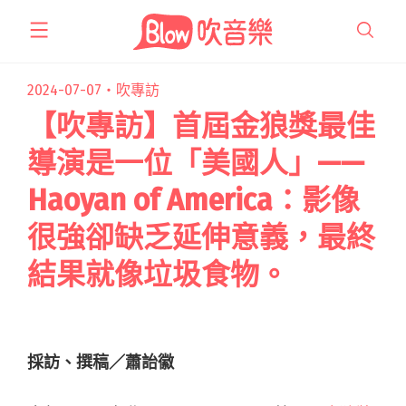
跳
至
主
要
2024-07-07・
吹專訪
內
【吹專訪】首屆金狼獎最佳
容
導演是一位「美國人」——
Haoyan of America：影像
很強卻缺乏延伸意義，最終
結果就像垃圾食物。
採訪、撰稿／蕭詒徽