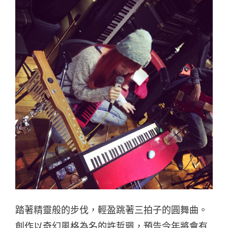
踏著精靈般的步伐，輕盈跳著三拍子的圓舞曲。
創作以奇幻風格為名的許哲珮，預告今年將會有