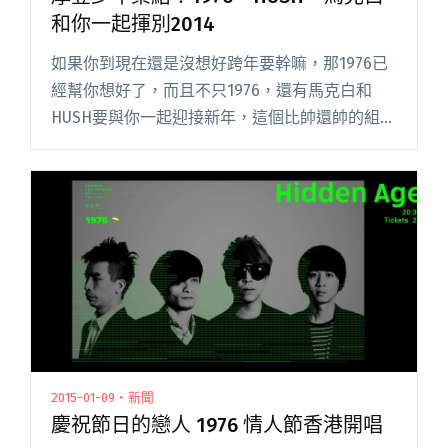
和你一起揮別2014
如果你到現在還是沒想好跨年要幹嘛，那1976已
經幫你想好了，而且不只1976，還有馬克白和
HUSH要與你一起迎接新年，這個比帥還帥的組
合，誰能拒絕！ 元老級摩登少年 1976 與你相約
在12/31勾勒青春的模樣，舉辦一場迎接2015 新世
界閱讀全文 "摩登少年集結！1976、HUSH、馬克
白和你一起揮別2014"
2015-01-09・新聞
慶祝節日的戀人 1976 情人節香港開唱