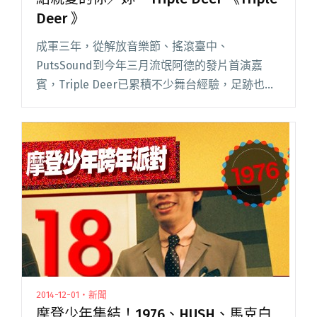
Deer 》
成軍三年，從解放音樂節、搖滾臺中、
PutsSound到今年三月流氓阿德的發片首演嘉
賓，Triple Deer已累積不少舞台經驗，足跡也悄
悄地行經全台各地。歷經三年的時光焠鍊，將近
一年的製作期，他們即將在今年暑假發行第一張
錄音室作品，首張同名閱讀全文 "給親愛的你／
妳 – Triple Deer 《Triple Deer 》"
2014-12-01・新聞
摩登少年集結！1976、HUSH、馬克白