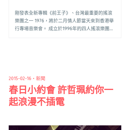
剛發表全新專輯《前王子》、台灣最重要的搖滾
樂團之一 1976，將於二月情人節當天來到香港舉
行專場音樂會。 成立於1996年的四人搖滾樂團
1976，是台灣最具代表性的樂團之一，成立接近
20年，共發表7張錄音室專輯。其中2009年發表
的《不合時閱讀全文 "慶祝節日的戀人 1976 情人
節香港開唱"
2015-02-16・
新聞
春日小約會 許哲珮約你一
起浪漫不插電