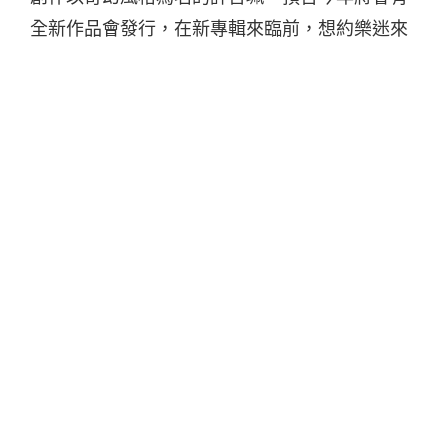
全新作品會發行，在新專輯來臨前，想約樂迷來
場秘密的春日小約會，喝杯咖啡，簡簡單單的彈
彈唱唱，分享每一個生活上的大小故事！
唱著無比繽紛的旋律，迷人聲線輕輕勾起樂迷對
歌曲色彩的無窮想像力，曾榮獲「金曲獎最佳專
輯製作人」的許哲珮，總將北歐、童話、馬戲
團、精靈等夢幻的元素融入音樂裡，就像永遠長
不大的孩子王，用最透徹的雙眼，凝視這個世界
的瘋狂與美好。
許哲珮不插電迷你巡迴
高雄場
日期：201.03.13(五)