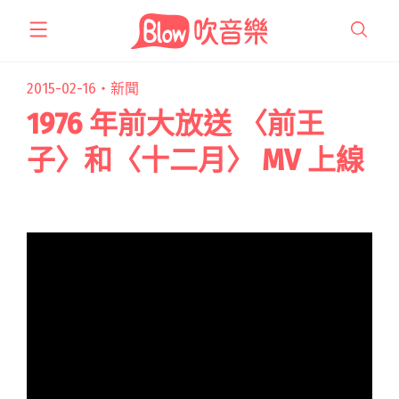
跳
至
主
要
2015-02-16・
新聞
內
1976 年前大放送 〈前王
容
子〉和〈十二月〉 MV 上線