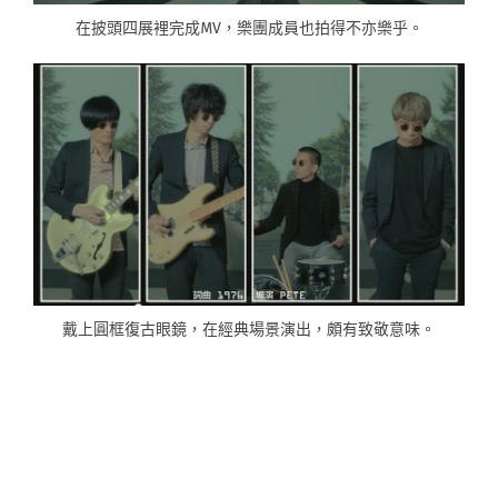
在披頭四展裡完成MV，樂團成員也拍得不亦樂乎。
戴上圓框復古眼鏡，在經典場景演出，頗有致敬意味。