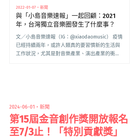
2022-01-07・新聞
與「小島音樂速報」一起回顧：2021
年，台灣獨立音樂圈發生了什麼事？
文／小島音樂速報（IG：@xiaodaomusic） 疫情
已經持續兩年，或許人類真的要習慣新的生活與
工作狀況，尤其是對音樂產業、演出產業的衝
擊。希望通過這篇文章，帶大家回顧這一年台灣
的獨立音樂大小事，產業雖然受損不小，仍有很
多值得紀念的事情閱讀全文 "與「小島音樂速
報」一起回顧：2021年，台灣獨立音樂圈發生了
什麼事？"
2024-06-01・
新聞
第15屆金音創作獎開放報名
至7/3止！「特別貢獻獎」