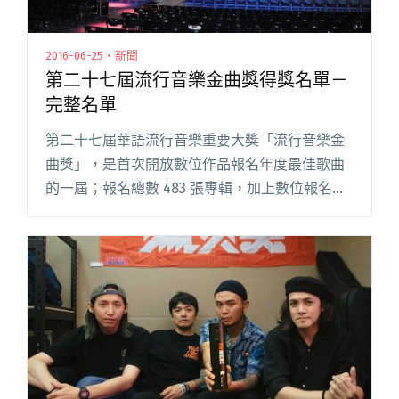
2016-06-25・新聞
第二十七屆流行音樂金曲獎得獎名單－
完整名單
第二十七屆華語流行音樂重要大獎「流行音樂金
曲獎」，是首次開放數位作品報名年度最佳歌曲
的一屆；報名總數 483 張專輯，加上數位報名一
萬一千多首歌，50 位初審 22 複審，今天終於要
公佈結果囉！ 以下為完整名單： 演唱類 – 出閱讀
全文 "第二十七屆流行音樂金曲獎得獎名單－完
整名單"