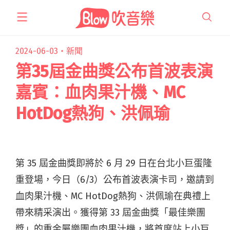
跳
至
主
要
2024-06-03・
新聞
內
第35屆金曲獎公布首波表演
容
嘉賓：血肉果汁機、MC
HotDog熱狗、洪佩瑜
第 35 屆金曲獎即將於 6 月 29 日在台北小巨蛋隆
重登場，今日（6/3）公布首波表演卡司，邀請到
血肉果汁機、MC HotDog熱狗、洪佩瑜在典禮上
帶來精采演出。獲得第 33 屆金曲獎「最佳樂團
獎」的重金屬樂團血肉果汁機，將首度站上小巨