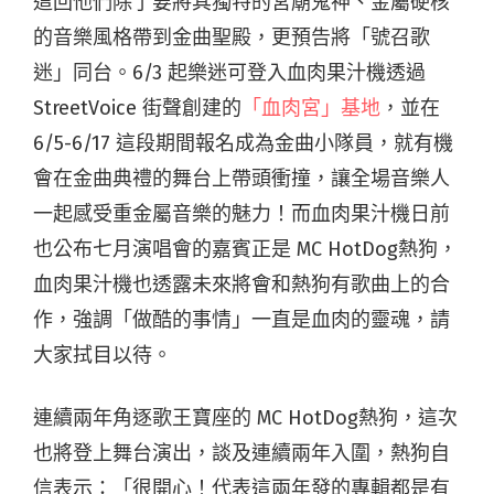
這回他們除了要將其獨特的宮廟鬼神、金屬硬核
的音樂風格帶到金曲聖殿，更預告將「號召歌
迷」同台。6/3 起樂迷可登入血肉果汁機透過
StreetVoice 街聲創建的
「血肉宮」基地
，並在
6/5-6/17 這段期間報名成為金曲小隊員，就有機
會在金曲典禮的舞台上帶頭衝撞，讓全場音樂人
一起感受重金屬音樂的魅力！
而血肉果汁機日前
也公布七月演唱會的嘉賓正是 MC HotDog熱狗，
血肉果汁機也透露未來將會和熱狗有歌曲上的合
作，強調「做酷的事情」一直是血肉的靈魂，請
大家拭目以待。
連續兩年角逐歌王寶座的 MC HotDog熱狗，這次
也將登上舞台演出，談及連續兩年入圍，熱狗自
信表示：「很開心！代表這兩年發的專輯都是有