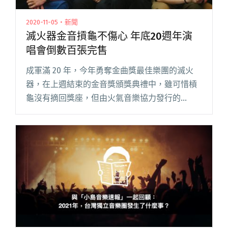
2020-11-05・新聞
滅火器金音摃龜不傷心 年底20週年演
唱會倒數百張完售
成軍滿 20 年，今年勇奪金曲獎最佳樂團的滅火
器，在上週結束的金音獎頒獎典禮中，雖可惜槓
龜沒有摘回獎座，但由火氣音樂協力發行的
FUTURE AFTER A SECOND（FAAS）卻成為最大贏
家，抱回三項大獎，也讓主唱大正化身火氣音樂
「楊閱讀全文 "滅火器金音摃龜不傷心 年底20週
年演唱會倒數百張完售"