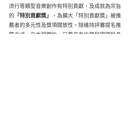
流行等類型音樂創作有特別貢獻，及成就為宗旨
的
「特別貢獻獎」
，為擴大「特別貢獻獎」被推
薦者的多元性及獎項開放性，除維持評審提名推
薦方式，自本屆開始，只要具有中華民國國民身
分且取得被推薦人同意，均可推薦參賽，並增訂
得獎者如有違反性別平等相關法令的處置；另為
呼應目前音樂創作愈趨跨界融合，增修「
另類流
行音樂獎」
定義，以鼓勵能展現獨特風格、實驗
特性之音樂作品。
金音創作獎全面採用線上報名，期盼廣納台灣及
國際音樂創作人參與。第 15 屆金音創作獎報名資
訊請至文化部影視及流行音樂產業局
官網
查詢，
報名系統
將於 6 月 1 日開放連結，請詳閱金音創