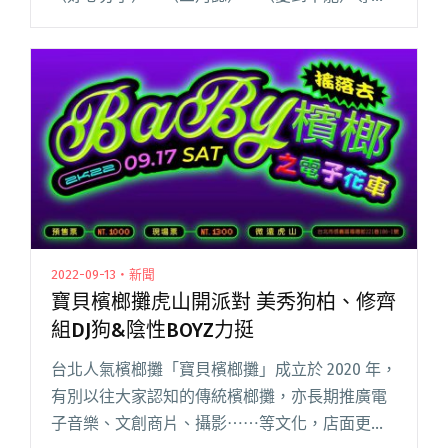
曲。其中與王力宏合作的〈好心分手〉更是成為
在台灣廣為人知的廣東歌，這首歌至今在
YouTube 的閱讀全文 "盧巧音入行27年宣布11/23
首次台灣個人演唱會 重現〈好心分手〉等經典名
曲"
2022-09-13・新聞
寶貝檳榔攤虎山開派對 美秀狗柏、修齊
組DJ狗&陰性BOYZ力挺
台北人氣檳榔攤「寶貝檳榔攤」成立於 2020 年，
有別以往大家認知的傳統檳榔攤，亦長期推廣電
子音樂、文創商片、攝影⋯⋯等文化，店面更是