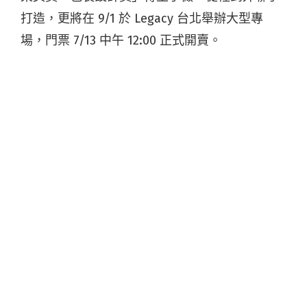
打造，更將在 9/1 於 Legacy 台北舉辦大型專
場，門票 7/13 中午 12:00 正式開賣。
2015 年成軍的 Theseus 忒修斯，經歷團員更
迭，目前成員為主唱小正、吉他手翔煜，回歸到