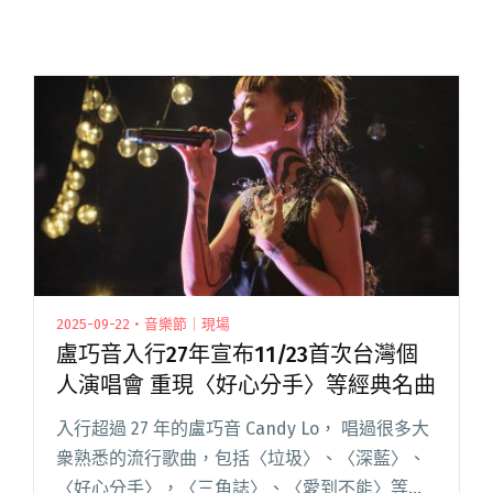
2025-09-22・音樂節｜現場
盧巧音入行27年宣布11/23首次台灣個
人演唱會 重現〈好心分手〉等經典名曲
入行超過 27 年的盧巧音 Candy Lo， 唱過很多大
衆熟悉的流行歌曲，包括〈垃圾〉、〈深藍〉、
〈好心分手〉，〈三角誌〉、〈愛到不能〉等歌