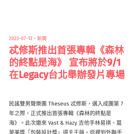
至 12 月 13 日在子皿商號獨家預購，娜卡閱讀全
文 "娜卡希子《夢的日常》EP巡迴12月開跑！銀
河1966、憂憂、蕨鳴子擔任共演嘉賓"
2023-07-13・
新聞
忒修斯推出首張專輯《森林
的終點是海》 宣布將於9/1
在Legacy台北舉辦發片專場
民謠雙男聲樂團 Theseus 忒修斯，邁入成團第 7
年之際，正式推出首張專輯《森林的終點是
海》。此次邀來 Vast & Hazy 吉他手林易祺、葛
萊美獎「包裝設計獎」得主于薇，從裡到外聯手