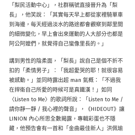
「梨民活動中心」，社群稱號直接晉升為「梨
長」，他笑說：「其實每天早上都從家裡騎單車
到海邊，每天經過淡水的路途都會觀察到鄰里間
的細微變化，早上會出來運動的人大部分也都是
阿公阿嬤們，就覺得自己蠻像里長的。」
講到男性的陰柔面，「梨長」說自己是個不折不
扣的「柔情男子」：「我超愛哭的耶！就很容易
被感動。」並同時露出超 man 氣概：「不過我
在捍衛自己所愛的時候可是真鐵漢！」如同
〈Listen to Me〉的歌詞所說：「Listen to Me /
請你靜一靜 / 我心裡的聲音」，《HIDEOUT》讓
LINION 內心所思全數揭露，專輯彩蛋也不隱
藏，他預告會有一首和「金曲最佳新人」洪佩瑜