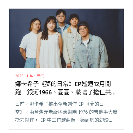
許多嘻哈歌手、雜誌拍攝取景的地點。當然寶貝
檳榔攤的定位，不只是穿著清涼的女子販售檳榔
的店面，亦結合不少年輕閱讀全文 "寶貝檳榔攤
虎山開派對 美秀狗柏、修齊組DJ狗&陰性BOYZ力
挺"
2023-11-14・新聞
娜卡希子《夢的日常》EP巡迴12月開
跑！銀河1966、憂憂、蕨鳴子擔任共演
嘉賓
日前，娜卡希子推出全新創作 EP 《夢的日
常》，由台灣元老級搖滾樂團 1976 的吉他手大麻
操刀製作， EP 中三首歌曲像一鏡到底的幻燈
片，呈現夢境的三階段。而實體 EP 於 11 月 13 日