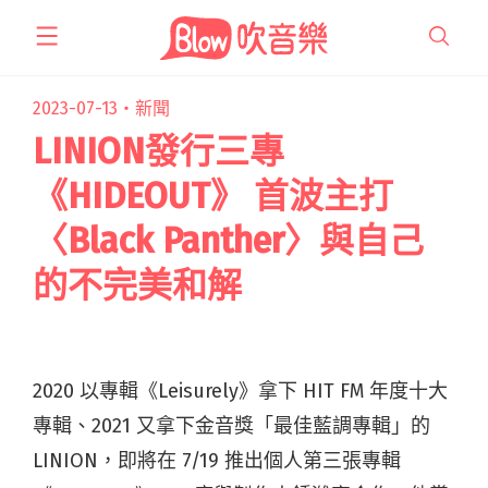
跳
至
主
要
2023-07-13・
新聞
內
LINION發行三專
容
《HIDEOUT》 首波主打
〈Black Panther〉與自己
的不完美和解
2020 以專輯《Leisurely》拿下 HIT FM 年度十大
專輯、2021 又拿下金音獎「最佳藍調專輯」的
LINION，即將在 7/19 推出個人第三張專輯