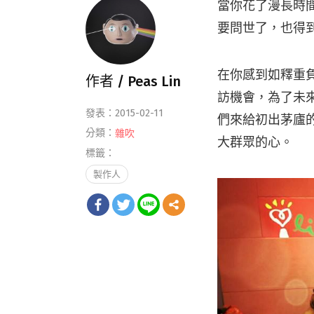
當你花了漫長時
要問世了，也得
在你感到如釋重
作者 /
Peas Lin
訪機會，為了未
發表：2015-02-11
們來給初出茅廬
分類：
雜吹
大群眾的心。
標籤：
製作人