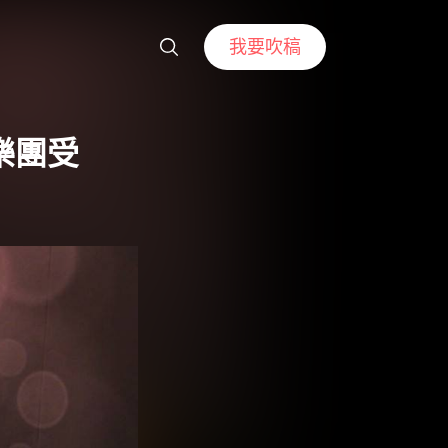
我要吹稿
樂團受