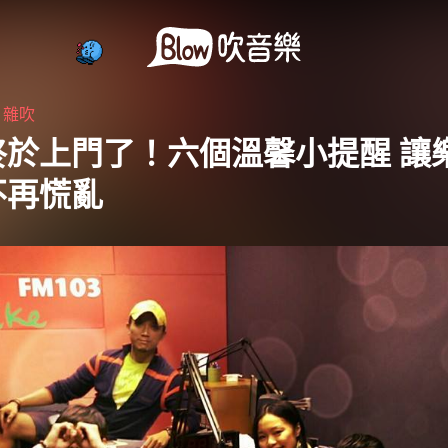
・
雜吹
終於上門了！六個溫馨小提醒 讓
不再慌亂