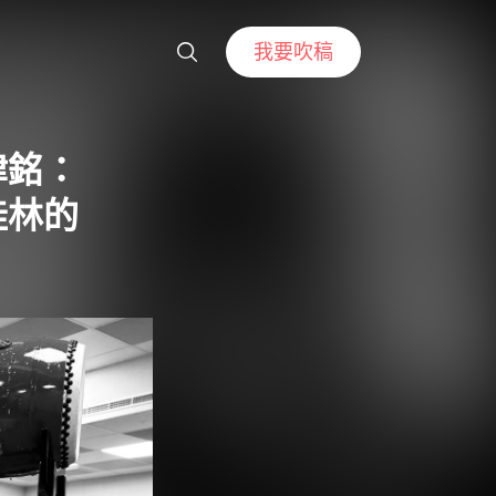
我要吹稿
律銘：
桂林的