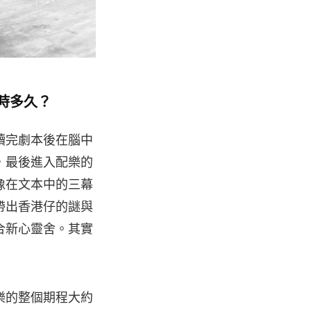
時多久？
讀完劇本後在腦中
，最後進入配樂的
像在文本中的三幕
帶出香港仔的謎與
合新心靈舍。其實
樂的整個期程大約