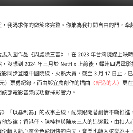
程，我渴求你的微笑來完整。你能為我打開自由的門，牽
馬入圍作品《周處除三害》，在 2023 年台灣院線上映時總
沒想到 2024 年三月於 Netflix 上線後，蟬連四週
影同步登陸中國院線、火熱大賣，截至 3 月 17 日止，已
 億元）票房紀錄，而由鄭宜農創作的插曲
〈新造的人〉
更
明該部電影音樂成功發揮影響力。
害》「以暴制暴」的故事主線，配樂跟隨著劇情不斷推進
吉他旋律；香港仔、陳桂林與陳灰三人的追逐戰，由扣人
戲份轉入新心靈舍色彩明快的白天，音樂也轉入弦樂為主