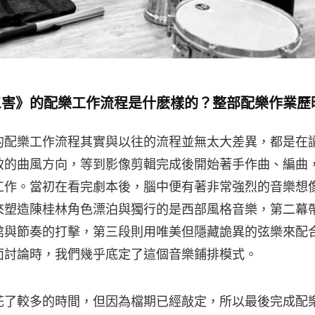
三害》的配樂工作流程是什麽樣的？整部配樂作業歷
的配樂工作流程其實與以往的流程並無太大差異，都是在
致的曲風方向，等到影像剪輯完成後開始著手作曲、編曲
工作。當初在看完劇本後，腦中便有著非常強烈的音樂想
來塑造陳桂林角色漂泊與獨行的是西部風格音樂，第二幕
館與節奏的打擊，第三段則用唯美但隱藏詭異的弦樂來配
面討論時，我們幾乎底定了這個音樂鋪排模式。
花了較多的時間，但因為檔期已經敲定，所以最後完成配