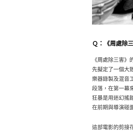
Ｑ：《周處除
《周處除三害》
先擬定了一個大
樂器錄製及混音
段落，在第一幕
狂暴是用迷幻搖
在前期與導演碰
這部電影的剪接