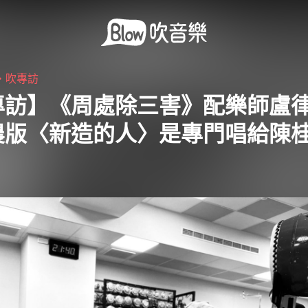
・
吹專訪
專訪】《周處除三害》配樂師盧
農版〈新造的人〉是專門唱給陳