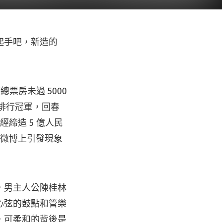
起手吧，新造的
票房未過 5000
電影排行冠軍，回春
經締造 5 億人民
在微博上引發現象
，男主人公陳桂林
心弦的鼓點和管樂
，可柔和的背後是