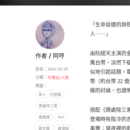
「生命這樣的旅
人⋯⋯」
由阮經天主演的金
作者 /
阿哼
萬台幣，淡然下檔，
發表：2024-03-20
似地引起話題。電
分類：
吹專訪
,
人物
幣（約台幣 22
標籤：
級的討論，也證
保卜．巴督路
周處除三害
搭配《周處除三
黃精甫
Hot
登場時有陰冷的
奏響；當夜裡的
鄭宜農
盧律銘