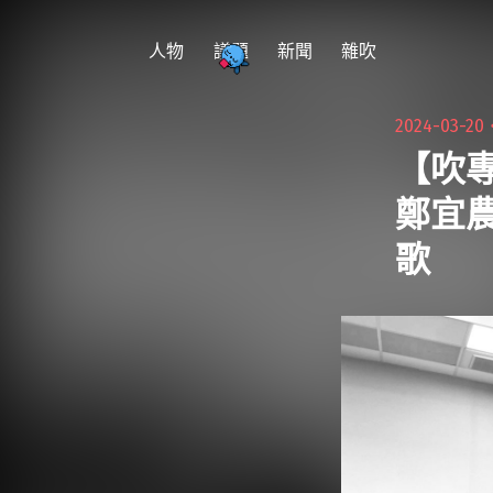
跳
至
人物
議題
新聞
雜吹
主
要
2024-03-20
內
【吹
容
鄭宜
歌