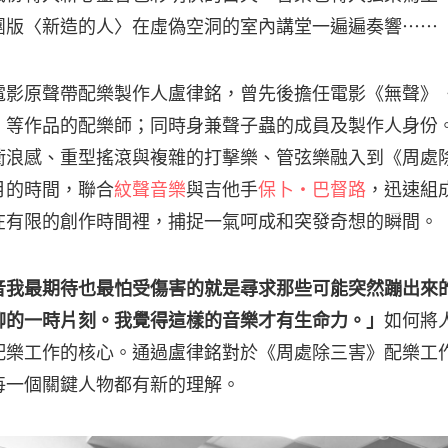
團版〈新造的人〉在虛偽空洞的室內講堂一遍遍奏響⋯⋯
電影原聲帶配樂製作人盧律銘，曾先後擔任電影《無聲》
》等作品的配樂師；同時身兼聲子蟲的成員及製作人身份
衝浪感、重型搖滾與複雜的打擊樂、管弦樂融入到《周處
月的時間，聯合
紋聲音樂
與吉他手
保卜・巴督路
，迅速組
在有限的創作時間裡，捕捉一氣呵成和突發奇想的瞬間。
音我最期待也最怕受傷害的就是尋求那些可能突然蹦出來
柳的一時片刻。我覺得這樣的音樂才有生命力。」
如何將
配樂工作的核心。通過盧律銘對於《周處除三害》配樂工
每一個關鍵人物都有新的理解。