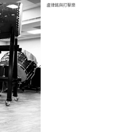
盧律銘與打擊樂